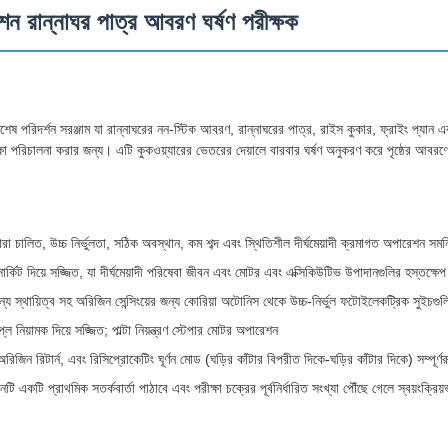
রান্নাঘর পাত্র আবরণ ঘর্ষণ পরীক্ষক
ষ পরিদর্শন সরঞ্জাম যা রান্নাঘরের নন-স্টিক আবরণ, রান্নাঘরের পাত্র, রাইস কুকার, ফ্রাইং প্যান এবং আঁ
ীক্ষা পরিচালনা করার জন্য। এটি কুকওয়্যারের ভেতরের দেয়ালে বারবার ঘর্ষণ অনুকরণ করে পৃষ্ঠের আবরণের 
ারা চালিত, উচ্চ নির্ভুলতা, সঠিক অবস্থান, কম শব্দ এবং স্থিতিশীল দীর্ঘমেয়াদী ক্রমাগত অপারেশন সমন
র্কিট দিয়ে সজ্জিত, যা দীর্ঘমেয়াদী পরিষেবা জীবন এবং মোটর এবং এক্সিকিউটিভ উপাদানগুলির হস্তক্ষেপ
ন্য স্থায়িত্ব সহ অরিজিন সেন্সিংয়ের জন্য কোরিয়া অটোনিস থেকে উচ্চ-নির্ভুল ফটোইলেকট্রিক সুইচগু
নিয়ামক দিয়ে সজ্জিত; পাল্টা নিয়ন্ত্রণ স্টেপার মোটর অপারেশন
অরিজিন রিটার্ন, এবং রিসিপ্রোকেটিং ঘূর্ণন মোড (ঘড়ির কাঁটার বিপরীত দিকে-ঘড়ির কাঁটার দিকে) সম্পূর্ণ
টি একটি প্রাথমিক সতর্কবার্তা পাঠাবে এবং পরীক্ষা চক্রের পূর্বনির্ধারিত সংখ্যা পৌঁছে গেলে স্বয়ংক্রিয়