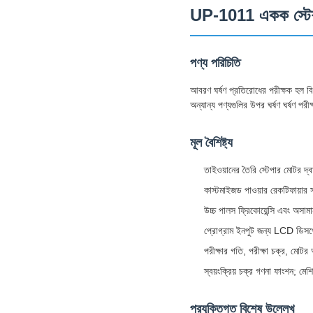
UP-1011 একক স্টেশন 
পণ্য পরিচিতি
আবরণ ঘর্ষণ প্রতিরোধের পরীক্ষক হল বিশে
অন্যান্য পণ্যগুলির উপর ঘর্ষণ ঘর্ষণ পর
মূল বৈশিষ্ট্য
তাইওয়ানের তৈরি স্টেপার মোটর দ্ব
কাস্টমাইজড পাওয়ার রেকটিফায়ার সা
উচ্চ পালস ফ্রিকোয়েন্সি এবং অসামা
প্রোগ্রাম ইনপুট জন্য LCD ডিসপ্লে 
পরীক্ষার গতি, পরীক্ষা চক্র, মোটর 
স্বয়ংক্রিয় চক্র গণনা ফাংশন; মেশিন
প্রযুক্তিগত বিশেষ উল্লেখ