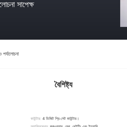
োচনা সাপেক্ষ
ও পর্যালোচনা
বৈশিষ্ট্য
কাউন্টার:
4 ডিজিট প্রি-সেট কাউন্টার।
অ্যাপ্লিকেশন:
কুকওয়্যার, লেপ, পেইন্টিং এবং ইত্যাদি