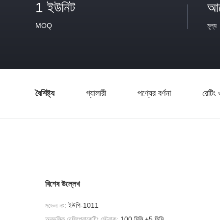
1 ইউনিট
আল
MOQ
মূল্য
বৈশিষ্ট্য
গ্যালারী
পণ্যের বর্ণনা
রেটিং 
বিশেষ উল্লেখ
মডেল নং:
ইউপি-1011
অনুভূমিক রেসিপ্রোকেটিং স্ট্রোক:
100 মিমি ±5 মিমি