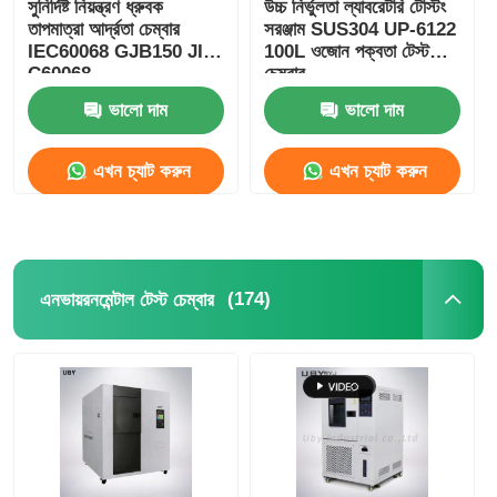
সুনির্দিষ্ট নিয়ন্ত্রণ ধ্রুবক
উচ্চ নির্ভুলতা ল্যাবরেটরি টেস্টিং
তাপমাত্রা আর্দ্রতা চেম্বার
সরঞ্জাম SUS304 UP-6122
IEC60068 GJB150 JIS
100L ওজোন পক্বতা টেস্ট
ফ্যাব্রিক টেস্টিং মেশিন
C60068
চেম্বার
ভালো দাম
ভালো দাম
তাপমাত্রা এবং আর্দ্রতা নিয়ন্ত্রক
এখন চ্যাট করুন
এখন চ্যাট করুন
কঠোরতা পরীক্ষক
(174)
এনভায়রনমেন্টাল টেস্ট চেম্বার