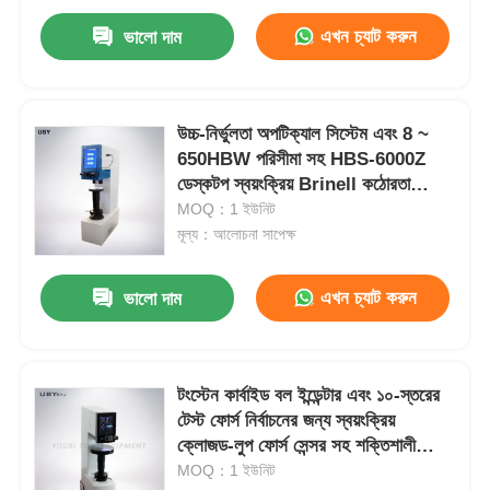
এখন চ্যাট করুন
ভালো দাম
উচ্চ-নির্ভুলতা অপটিক্যাল সিস্টেম এবং 8 ~
650HBW পরিসীমা সহ HBS-6000Z
ডেস্কটপ স্বয়ংক্রিয় Brinell কঠোরতা
পরীক্ষক
MOQ：1 ইউনিট
মূল্য：আলোচনা সাপেক্ষ
এখন চ্যাট করুন
ভালো দাম
টংস্টেন কার্বাইড বল ইন্ডেন্টার এবং ১০-স্তরের
টেস্ট ফোর্স নির্বাচনের জন্য স্বয়ংক্রিয়
ক্লোজড-লুপ ফোর্স সেন্সর সহ শক্তিশালী
ডিজিটাল ব্রিনেল হার্ডনেস টেস্টার
MOQ：1 ইউনিট