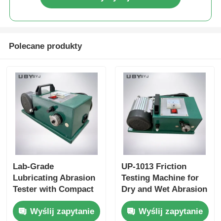
Polecane produkty
Lab-Grade
UP-1013 Friction
Lubricating Abrasion
Testing Machine for
Tester with Compact
Dry and Wet Abrasion
Structure and User-
Test with Adjustable
Wyślij zapytanie
Wyślij zapytanie
Friendly Interface for
Load Range and Real-