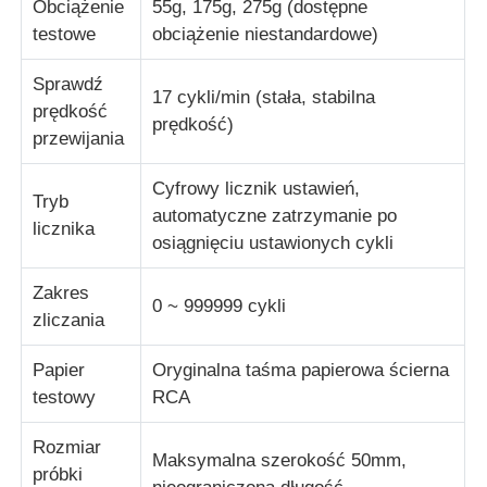
Obciążenie
55g, 175g, 275g (dostępne
testowe
obciążenie niestandardowe)
Maszyna do testowania udarności
Sprawdź
17 cykli/min (stała, stabilna
prędkość
prędkość)
maszyna do badania ścierania
przewijania
Cyfrowy licznik ustawień,
sprzęt do badania gumy
Tryb
automatyczne zatrzymanie po
licznika
osiągnięciu ustawionych cykli
Sprzęt do testowania obuwia
Zakres
0 ~ 999999 cykli
zliczania
Sprzęt do badania materiałów budowlanych
Papier
Oryginalna taśma papierowa ścierna
testowy
RCA
Sprzęt do badania opakowań
Rozmiar
Maksymalna szerokość 50mm,
Sprzęt do badań klejnotów
próbki