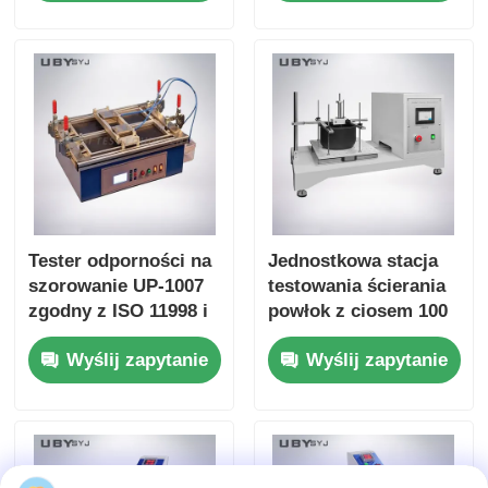
Friction and Wear
time Friction
Resistance Testing
Coefficient Display
Tester odporności na
Jednostkowa stacja
szorowanie UP-1007
testowania ścierania
zgodny z ISO 11998 i
powłok z ciosem 100
ASTM D2486 z
mm ± 5 mm i
Wyślij zapytanie
Wyślij zapytanie
częstotliwością ruchu
prędkością 6,5 ± 0,2
szczotki 37 ± 1
m/min do badań
cykl/min i korpusem z
trwałości
anodowanego
aluminium