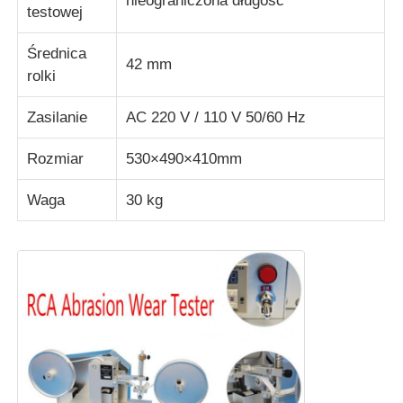
nieograniczona długość
testowej
maszyna do testowania tkanin
Średnica
42 mm
rolki
Kontroler temperatury i wilgotności
Zasilanie
AC 220 V / 110 V 50/60 Hz
Badanie twardości
Rozmiar
530×490×410mm
Waga
30 kg