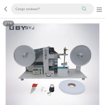
3
/
4