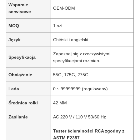
Wsparcie
OEM-ODM
serwisowe
MOQ
1 szt
Język
Chiński i angielski
Zapoznaj się z rzeczywistymi
Specyfikacja
specyfikacjami rozmiaru
Obciążenie
55G, 175G, 275G
Lada
0 ~ 99999999 (regulowany)
Średnica rolki
42 MM
Zasilanie
AC 220 V / 110 V 50/60 Hz
Tester ścieralności RCA zgodny z
ASTM F2357