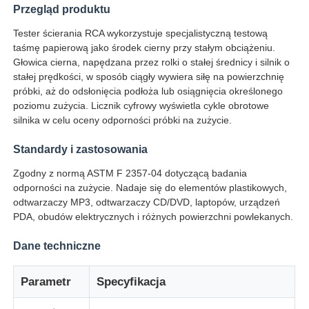
Przegląd produktu
Tester ścierania RCA wykorzystuje specjalistyczną testową
Wycieczka po fabryce
taśmę papierową jako środek cierny przy stałym obciążeniu.
Głowica cierna, napędzana przez rolki o stałej średnicy i silnik o
stałej prędkości, w sposób ciągły wywiera siłę na powierzchnię
Kontrola jakości
próbki, aż do odsłonięcia podłoża lub osiągnięcia określonego
poziomu zużycia. Licznik cyfrowy wyświetla cykle obrotowe
silnika w celu oceny odporności próbki na zużycie.
Skontaktuj się z nami
Standardy i zastosowania
Poprosić o wycenę
Zgodny z normą ASTM F 2357-04 dotyczącą badania
odporności na zużycie. Nadaje się do elementów plastikowych,
odtwarzaczy MP3, odtwarzaczy CD/DVD, laptopów, urządzeń
Sprzęt do badań laboratoryjnych
PDA, obudów elektrycznych i różnych powierzchni powlekanych.
Dane techniczne
Komora do badań środowiskowych
Parametr
Specyfikacja
Uniwersalna maszyna testująca