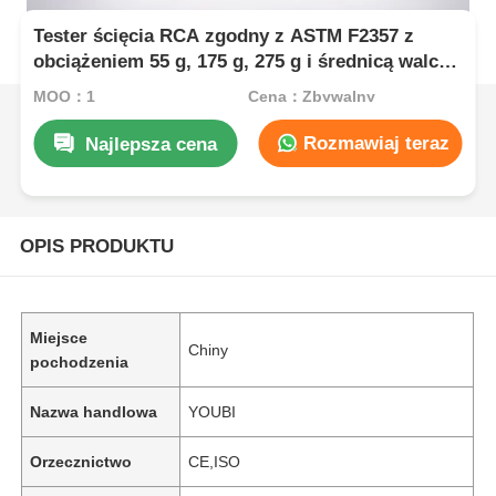
Tester ścięcia RCA zgodny z ASTM F2357 z
obciążeniem 55 g, 175 g, 275 g i średnicą walca
42 mm do badania odporności powierzchni
MOQ：1
Cena：Zbywalny
Rozmawiaj teraz
Najlepsza cena
OPIS PRODUKTU
Miejsce
Chiny
pochodzenia
Nazwa handlowa
YOUBI
Orzecznictwo
CE,ISO