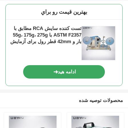
بهترين قيمت رو براي
تست کننده سایش RCA مطابق با
ASTM F2357 با 55g، 175g، 275g
بار و 42mm قطر رول برای آزمایش
مقاومت سطح
ادامه هید
محصولات توصیه شده