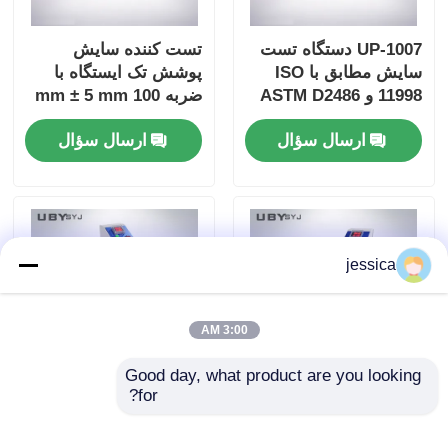
UP-1007 دستگاه تست
تست کننده سایش
سایش مطابق با ISO
پوشش تک ایستگاه با
11998 و ASTM D2486
ضربه 100 mm ± 5 mm
با فرکانس حرکت برس
و سرعت 6.5 ± 0.2m /
ارسال سؤال
ارسال سؤال
37 ± 1 دور در دقیقه و
min برای آزمایش دوام
بدنه آلومینیومی آندایز
شده
jessica
3:00 AM
Good day, what product are you looking 
for?
UP-1008 Akron
UP-1008 Akron
Abrasion Tester با
Abrasion Tester با
صفحه نمایش LCD 8
صفحه نمایش LCD 8