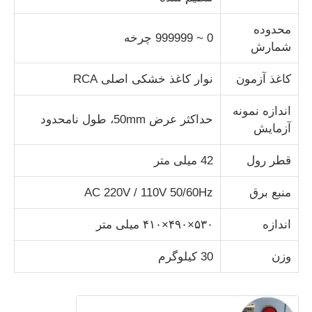
محدوده
دستگاه تست ضربه
0 ~ 999999 چرخه
شمارش
کاغذ آزمون
نوار کاغذ خشکی اصلی RCA
دستگاه آزمایش سایش
اندازه نمونه
حداکثر عرض 50mm، طول نامحدود
تجهیزات تست لاستیک
آزمایش
قطر رول
42 میلی متر
تجهیزات تست کفش
منبع برق
AC 220V / 110V 50/60Hz
تجهیزات آزمایش مواد ساختمانی
اندازه
۵۳۰×۴۹۰×۴۱۰ میلی متر
وزن
30 کیلوگرم
تجهیزات آزمایش بسته بندی
تجهیزات آزمایش چسب