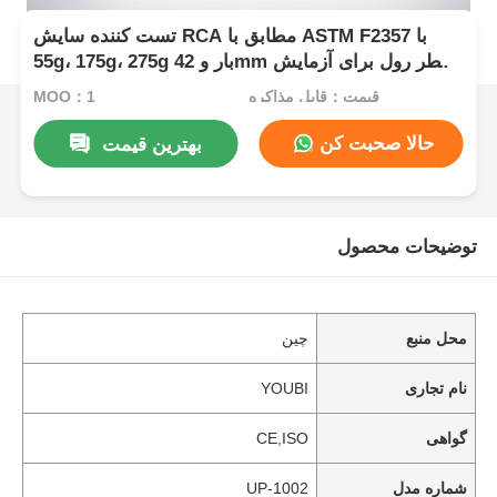
تست کننده سایش RCA مطابق با ASTM F2357 با
55g، 175g، 275g بار و 42mm قطر رول برای آزمایش
مقاومت سطح
قیمت：قابل مذاکره
MOQ：1
حالا صحبت کن
بهترین قیمت
توضیحات محصول
محل منبع
چین
نام تجاری
YOUBI
گواهی
CE,ISO
شماره مدل
UP-1002