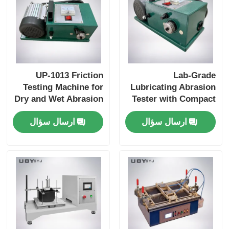
UP-1013 Friction
Lab-Grade
Testing Machine for
Lubricating Abrasion
Dry and Wet Abrasion
Tester with Compact
Test with Adjustable
Structure and User-
ارسال سؤال
ارسال سؤال
Load Range and Real-
Friendly Interface for
time Friction
Friction and Wear
Coefficient Display
Resistance Testing