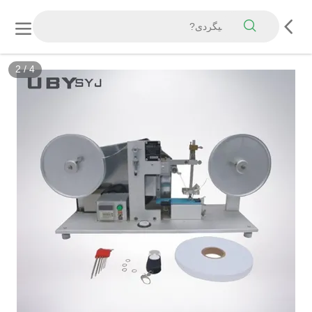
2
/
4