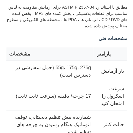
مطابق با استاندارد ASTM F 2357-04 برای آزمایش مقاومت به لباس
مناسب برای قطعات پلاستیکی ، پخش کننده های MP3 ، پخش کننده
کارخانه تور
های CD / DVD ، لپ تاپ ها ، PDA ها ، محفظه های الکتریکی و سطوح
مختلف پوشش داده شده.
کنترل کیفیت
مشخصات فنی
پارامتر
مشخصات
تماس با ما
55g، 175g، 275g (حمل سفارشی در
بار آزمایش
درخواست نقل قول
دسترس است)
سرعت
تجهیزات تست آزمایشگاهی
اسکرول را
17 چرخه/ دقیقه (سرعت ثابت ثابت)
امتحان کنید
اتاق آزمون محیطی
شمارنده پیش تنظیم دیجیتالی، توقف
حالت کنتر
اتوماتیک هنگام رسیدن به چرخه های
دستگاه تست جهانی
تنظیم شده