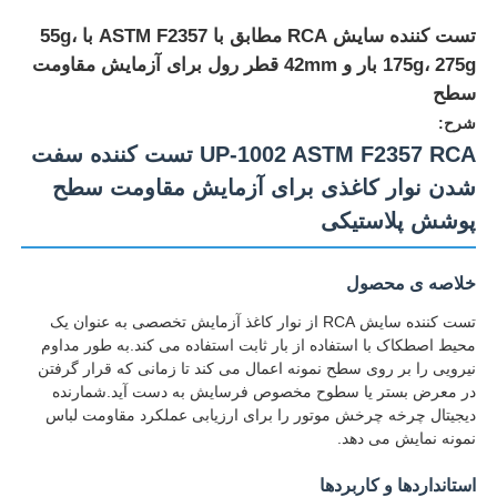
تست کننده سایش RCA مطابق با ASTM F2357 با 55g،
175g، 275g بار و 42mm قطر رول برای آزمایش مقاومت
سطح
شرح:
UP-1002 ASTM F2357 RCA تست کننده سفت
شدن نوار کاغذی برای آزمایش مقاومت سطح
پوشش پلاستیکی
خلاصه ی محصول
تست کننده سایش RCA از نوار کاغذ آزمایش تخصصی به عنوان یک
محیط اصطکاک با استفاده از بار ثابت استفاده می کند.به طور مداوم
خانه
نیرویی را بر روی سطح نمونه اعمال می کند تا زمانی که قرار گرفتن
در معرض بستر یا سطوح مخصوص فرسایش به دست آید.شمارنده
دیجیتال چرخه چرخش موتور را برای ارزیابی عملکرد مقاومت لباس
محصولات
نمونه نمایش می دهد.
استانداردها و کاربردها
دربارهی ما