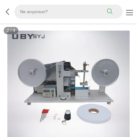
3
/
4