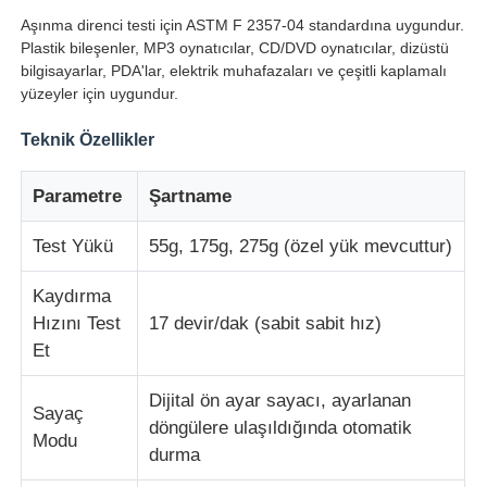
Aşınma direnci testi için ASTM F 2357-04 standardına uygundur.
Plastik bileşenler, MP3 oynatıcılar, CD/DVD oynatıcılar, dizüstü
Fabrika turu
bilgisayarlar, PDA'lar, elektrik muhafazaları ve çeşitli kaplamalı
yüzeyler için uygundur.
Kalite kontrol
Teknik Özellikler
Parametre
Şartname
Bize ulaşın
Test Yükü
55g, 175g, 275g (özel yük mevcuttur)
Teklif isteği
Kaydırma
Hızını Test
17 devir/dak (sabit sabit hız)
Laboratuvar Test Cihazları
Et
Dijital ön ayar sayacı, ayarlanan
Çevresel Test Odası
Sayaç
döngülere ulaşıldığında otomatik
Modu
durma
Evrensel test makinesi