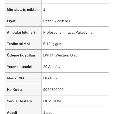
Min sipariş miktarı
1
Fiyat
Pazarlık edilebilir
Ambalaj bilgileri
Profesyonel İhracat Paketleme
Teslim süresi
5-10 iş günü
Ödeme koşulları
D/P,T/T,Western Union
Yetenek temini
20 Adet/ay
Model NO.
UP-1002
Hs Kodu
9024800000
Servis Desteği
OEM ODM
Adedi
1 adet