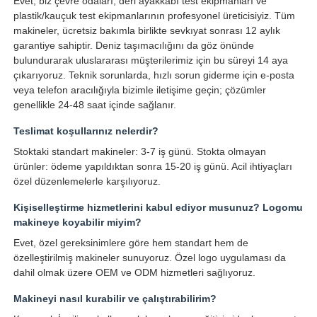
Evet, biz çevre odaları, deri ayakkabı test ekipmanları ve
plastik/kauçuk test ekipmanlarının profesyonel üreticisiyiz. Tüm
makineler, ücretsiz bakımla birlikte sevkıyat sonrası 12 aylık
garantiye sahiptir. Deniz taşımacılığını da göz önünde
bulundurarak uluslararası müşterilerimiz için bu süreyi 14 aya
çıkarıyoruz. Teknik sorunlarda, hızlı sorun giderme için e-posta
veya telefon aracılığıyla bizimle iletişime geçin; çözümler
genellikle 24-48 saat içinde sağlanır.
Teslimat koşullarınız nelerdir?
Stoktaki standart makineler: 3-7 iş günü. Stokta olmayan
ürünler: ödeme yapıldıktan sonra 15-20 iş günü. Acil ihtiyaçları
özel düzenlemelerle karşılıyoruz.
Kişiselleştirme hizmetlerini kabul ediyor musunuz? Logomu
makineye koyabilir miyim?
Evet, özel gereksinimlere göre hem standart hem de
özelleştirilmiş makineler sunuyoruz. Özel logo uygulaması da
dahil olmak üzere OEM ve ODM hizmetleri sağlıyoruz.
Makineyi nasıl kurabilir ve çalıştırabilirim?