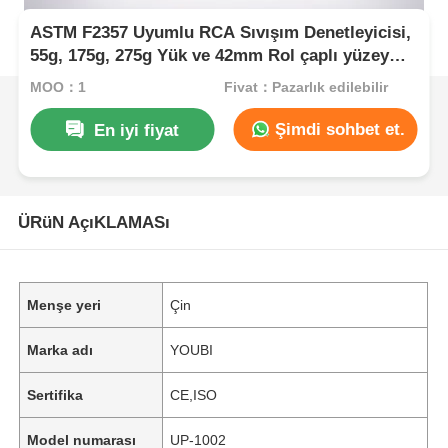
ASTM F2357 Uyumlu RCA Sıvışım Denetleyicisi,
55g, 175g, 275g Yük ve 42mm Rol çaplı yüzey
direnci testi için
MOQ：1
Fiyat：Pazarlık edilebilir
Şimdi sohbet et.
En iyi fiyat
ÜRüN AçıKLAMASı
Menşe yeri
Çin
Marka adı
YOUBI
Sertifika
CE,ISO
Model numarası
UP-1002