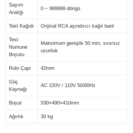
Sayım
0 ~ 999999 döngü
Aralığı
Darbe Test Cihazı
Test Kağıdı
Orijinal RCA aşındırıcı kağıt bant
aşınma test makinesi
Test
Maksimum genişlik 50 mm, sınırsız
Numune
uzunluk
kauçuk test cihazları
Boyutu
Rulo Çapı
42mm
Ayakkabı Test Cihazları
Güç
AC 220V / 110V 50/60Hz
Kaynağı
İnşaat malzemeleri test ekipmanları
Boyut
530×490×410mm
Ambalaj testi ekipmanları
Ağırlık
30 kg
Yapıştırıcı deneme ekipmanları