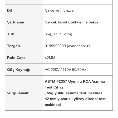
Dil
Çince ve İngilizce
Şartname
Gerçek boyut özelliklerine bakın
Yük
55g, 175g, 275g
Tezgah
0~99999999 (ayarlanabilir)
Rulo Çapı
42MM
Güç Kaynağı
AC 220V / 110V 50/60Hz
ASTM F2357 Uyumlu RCA Aşınma
Test Cihazı
Vurgulamak:
,
55g yüklü aşınma test makinesi
,
42 mm yuvarlak yüzey direnci test
makinesi