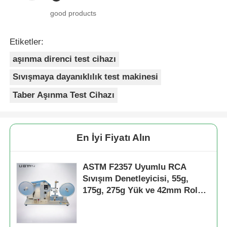
good products
Etiketler:
aşınma direnci test cihazı
Sıvışmaya dayanıklılık test makinesi
Taber Aşınma Test Cihazı
En İyi Fiyatı Alın
ASTM F2357 Uyumlu RCA
Sıvışım Denetleyicisi, 55g,
175g, 275g Yük ve 42mm Rol
çaplı yüzey direnci testi için