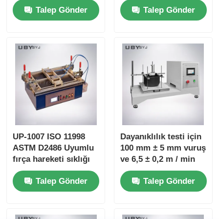
Talep Gönder
Talep Gönder
Friendly Interface for
Load Range and Real-
Friction and Wear
time Friction
Resistance Testing
Coefficient Display
UP-1007 ISO 11998
Dayanıklılık testi için
ASTM D2486 Uyumlu
100 mm ± 5 mm vuruş
fırça hareketi sıklığı
ve 6,5 ± 0,2 m / min
37 ± 1cpm ve anodize
hızla tek istasyonlu
Talep Gönder
Talep Gönder
alüminyum gövdesi
kaplama aşınma
ile fırça tarama
testçisi
testçisi