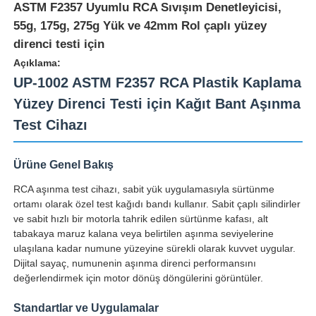
ASTM F2357 Uyumlu RCA Sıvışım Denetleyicisi,
55g, 175g, 275g Yük ve 42mm Rol çaplı yüzey
direnci testi için
Açıklama:
UP-1002 ASTM F2357 RCA Plastik Kaplama
Yüzey Direnci Testi için Kağıt Bant Aşınma
Test Cihazı
Ürüne Genel Bakış
RCA aşınma test cihazı, sabit yük uygulamasıyla sürtünme
ortamı olarak özel test kağıdı bandı kullanır. Sabit çaplı silindirler
ve sabit hızlı bir motorla tahrik edilen sürtünme kafası, alt
Ana sayfa
tabakaya maruz kalana veya belirtilen aşınma seviyelerine
ulaşılana kadar numune yüzeyine sürekli olarak kuvvet uygular.
Dijital sayaç, numunenin aşınma direnci performansını
Ürünler
değerlendirmek için motor dönüş döngülerini görüntüler.
Standartlar ve Uygulamalar
Hakkımızda