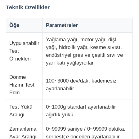
Teknik Özellikler
Darbe Test Cihazı
Öğe
Parametreler
aşınma test makinesi
Yağlama yağı, motor yağı, dişli
Uygulanabilir
yağı, hidrolik yağı, kesme sıvısı,
Test
endüstriyel gres ve çeşitli sıvı ve
kauçuk test cihazları
Örnekleri
yarı katı yağlayıcılar
Ayakkabı Test Cihazları
Dönme
100~3000 dev/dak, kademesiz
Hızını Test
ayarlanabilir
Edin
İnşaat malzemeleri test ekipmanları
Test Yükü
0~1000g standart ayarlanabilir
Aralığı
ağırlık yükü
Ambalaj testi ekipmanları
Zamanlama
0~99999 saniye / 0~99999 dakika,
Yapıştırıcı deneme ekipmanları
Ayar Aralığı
serbestçe önceden ayarlanabilir