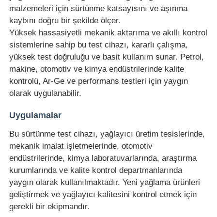
malzemeleri için sürtünme katsayısını ve aşınma
kaybını doğru bir şekilde ölçer.
Fabrika turu
Yüksek hassasiyetli mekanik aktarıma ve akıllı kontrol
sistemlerine sahip bu test cihazı, kararlı çalışma,
yüksek test doğruluğu ve basit kullanım sunar. Petrol,
Kalite kontrol
makine, otomotiv ve kimya endüstrilerinde kalite
kontrolü, Ar-Ge ve performans testleri için yaygın
Bize ulaşın
olarak uygulanabilir.
Uygulamalar
Teklif isteği
Bu sürtünme test cihazı, yağlayıcı üretim tesislerinde,
mekanik imalat işletmelerinde, otomotiv
Laboratuvar Test Cihazları
endüstrilerinde, kimya laboratuvarlarında, araştırma
kurumlarında ve kalite kontrol departmanlarında
Çevresel Test Odası
yaygın olarak kullanılmaktadır. Yeni yağlama ürünleri
geliştirmek ve yağlayıcı kalitesini kontrol etmek için
gerekli bir ekipmandır.
Evrensel test makinesi