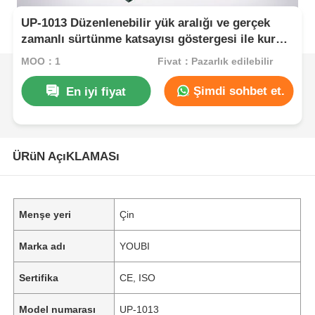
UP-1013 Düzenlenebilir yük aralığı ve gerçek
zamanlı sürtünme katsayısı göstergesi ile kuru
ve ıslak aşınma testi için sürtünme test
MOQ：1
Fiyat：Pazarlık edilebilir
makinesi
Şimdi sohbet et.
En iyi fiyat
ÜRüN AçıKLAMASı
Menşe yeri
Çin
Marka adı
YOUBI
Sertifika
CE, ISO
Model numarası
UP-1013