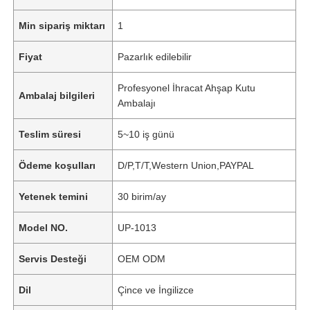
Min sipariş miktarı
1
Fiyat
Pazarlık edilebilir
Profesyonel İhracat Ahşap Kutu
Ambalaj bilgileri
Ambalajı
Teslim süresi
5~10 iş günü
Ödeme koşulları
D/P,T/T,Western Union,PAYPAL
Yetenek temini
30 birim/ay
Model NO.
UP-1013
Servis Desteği
OEM ODM
Dil
Çince ve İngilizce