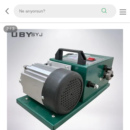
3
/
3