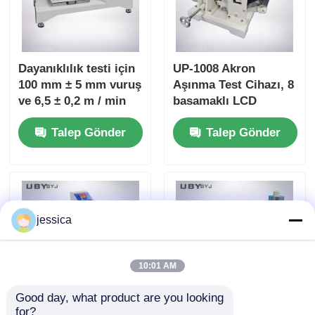
Dayanıklılık testi için
UP-1008 Akron
100 mm ± 5 mm vuruş
Aşınma Test Cihazı, 8
ve 6,5 ± 0,2 m / min
basamaklı LCD
hızla tek istasyonlu
Ekranlı, Ayarlanabilir
Talep Gönder
Talep Gönder
kaplama aşınma
Eğim Açısı 0~45° ve
testçisi
Kauçuk Aşınma
Direnci Testi için Çift
Yük Ağırlığı 2LB/6LB
jessica
10:01 AM
Good day, what product are you looking 
for?
UP-1008 8 basamaklı
Düzenlenebilir test