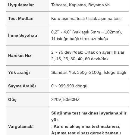
Uygulamalar
Tencere, Kaplama, Boyama vb.
Test Modları
Kuru aşınma testi / Islak aşınma testi
0,2" ~ 4,0" (yaklaşık 5mm ~ 102mm),
İnme Seyahati
11 isteğe bağlı strok uzunluğu
2 ~ 75 devir/dak; Ortak ön ayarlı hızlar:
Hareket Hızı
2, 15, 25, 30, 40, 60 devir/dak
Yük aralığı
Standart Yük 350g~2100g, İsteğe Bağlı
Sayma Aralığı
0 ~ 999.999 döngü
Güç
220V, 50/60HZ
Sürtünme test makinesi ayarlanabilir
yük
Vurgulamak:
,
Kuru ıslak aşınma test makinesi
,
Aşınma test cihazı gerçek zamanlı