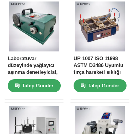
Laboratuvar
UP-1007 ISO 11998
düzeyinde yağlayıcı
ASTM D2486 Uyumlu
aşınma denetleyicisi,
fırça hareketi sıklığı
kompakt yapısı ve
37 ± 1cpm ve anodize
Talep Gönder
Talep Gönder
sürtünme ve aşınma
alüminyum gövdesi
direnci testleri için
ile fırça tarama
kullanıcı dostu
testçisi
arayüzü ile