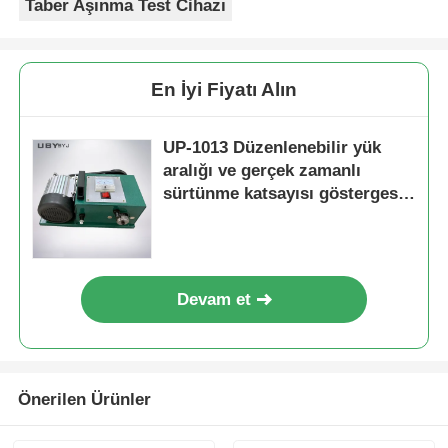
Taber Aşınma Test Cihazı
En İyi Fiyatı Alın
UP-1013 Düzenlenebilir yük
aralığı ve gerçek zamanlı
sürtünme katsayısı göstergesi
ile kuru ve ıslak aşınma testi
için sürtünme test makinesi
Devam et
Önerilen Ürünler