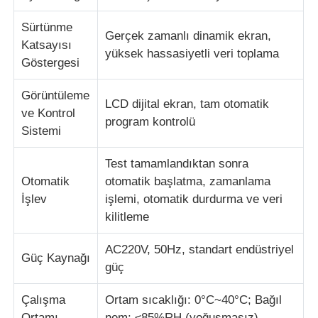
Sürtünme
kumaş test makinesi
Gerçek zamanlı dinamik ekran,
Katsayısı
yüksek hassasiyetli veri toplama
Göstergesi
Sıcaklık ve Nem Kontrol Cihazı
Görüntüleme
LCD dijital ekran, tam otomatik
ve Kontrol
program kontrolü
Sertlik denetleyicisi
Sistemi
Test tamamlandıktan sonra
Otomatik
otomatik başlatma, zamanlama
İşlev
işlemi, otomatik durdurma ve veri
kilitleme
AC220V, 50Hz, standart endüstriyel
Güç Kaynağı
güç
Çalışma
Ortam sıcaklığı: 0°C~40°C; Bağıl
Ortamı
nem: ≤85%RH (yoğuşmasız)