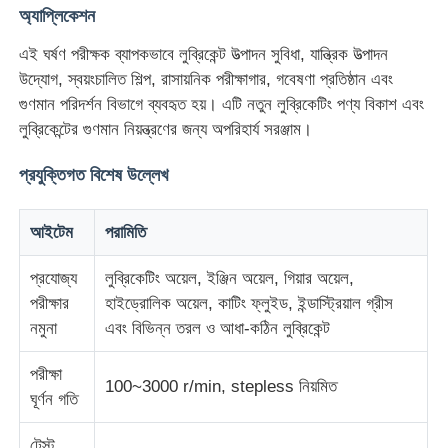
অ্যাপ্লিকেশন
এই ঘর্ষণ পরীক্ষক ব্যাপকভাবে লুব্রিকেন্ট উত্পাদন সুবিধা, যান্ত্রিক উত্পাদন
কারখানা ভ্রমণ
উদ্যোগ, স্বয়ংচালিত শিল্প, রাসায়নিক পরীক্ষাগার, গবেষণা প্রতিষ্ঠান এবং
গুণমান পরিদর্শন বিভাগে ব্যবহৃত হয়। এটি নতুন লুব্রিকেটিং পণ্য বিকাশ এবং
মান নিয়ন্ত্রণ
লুব্রিকেন্টের গুণমান নিয়ন্ত্রণের জন্য অপরিহার্য সরঞ্জাম।
প্রযুক্তিগত বিশেষ উল্লেখ
আমাদের সাথে যোগাযোগ করুন
আইটেম
পরামিতি
উদ্ধৃতির জন্য আবেদন
প্রযোজ্য
লুব্রিকেটিং অয়েল, ইঞ্জিন অয়েল, গিয়ার অয়েল,
পরীক্ষার
হাইড্রোলিক অয়েল, কাটিং ফ্লুইড, ইন্ডাস্ট্রিয়াল গ্রীস
ল্যাব টেস্টিং ইকুইপমেন্ট
নমুনা
এবং বিভিন্ন তরল ও আধা-কঠিন লুব্রিকেন্ট
পরীক্ষা
এনভায়রনমেন্টাল টেস্ট চেম্বার
100~3000 r/min, stepless নিয়মিত
ঘূর্ণন গতি
ইউনিভার্সাল টেস্টিং মেশিন
টেস্ট