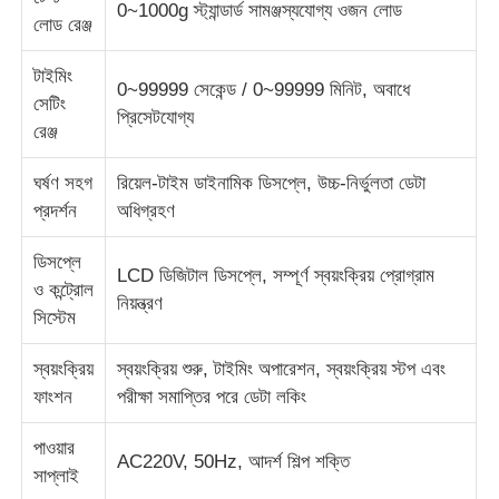
0~1000g স্ট্যান্ডার্ড সামঞ্জস্যযোগ্য ওজন লোড
লোড রেঞ্জ
ইমপ্যাক্ট টেস্টিং মেশিন
টাইমিং
0~99999 সেকেন্ড / 0~99999 মিনিট, অবাধে
সেটিং
প্রিসেটযোগ্য
ঘর্ষণ পরীক্ষার যন্ত্র
রেঞ্জ
ঘর্ষণ সহগ
রিয়েল-টাইম ডাইনামিক ডিসপ্লে, উচ্চ-নির্ভুলতা ডেটা
রাবার পরীক্ষার সরঞ্জাম
প্রদর্শন
অধিগ্রহণ
ডিসপ্লে
পাদুকা পরীক্ষার সরঞ্জাম
LCD ডিজিটাল ডিসপ্লে, সম্পূর্ণ স্বয়ংক্রিয় প্রোগ্রাম
ও কন্ট্রোল
নিয়ন্ত্রণ
সিস্টেম
নির্মাণ সামগ্রী পরীক্ষার সরঞ্জাম
স্বয়ংক্রিয়
স্বয়ংক্রিয় শুরু, টাইমিং অপারেশন, স্বয়ংক্রিয় স্টপ এবং
ফাংশন
পরীক্ষা সমাপ্তির পরে ডেটা লকিং
প্যাকেজিং পরীক্ষা সরঞ্জাম
পাওয়ার
AC220V, 50Hz, আদর্শ শিল্প শক্তি
সাপ্লাই
আঠালো পরীক্ষার সরঞ্জাম