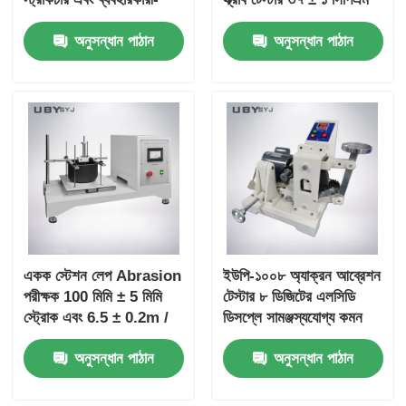
বন্ধুত্বপূর্ণ ইন্টারফেস সহ ঘর্ষণ
ব্রাশ মুভমেন্ট ফ্রিকোয়েন্সি এবং
অনুসন্ধান পাঠান
অনুসন্ধান পাঠান
এবং পরিধান প্রতিরোধের পরীক্ষার
অ্যানোডাইজড অ্যালুমিনিয়াম
জন্য
বডি সহ
একক স্টেশন লেপ Abrasion
ইউপি-১০০৮ অ্যাক্রন আব্রেশন
পরীক্ষক 100 মিমি ± 5 মিমি
টেস্টার ৮ ডিজিটের এলসিডি
স্ট্রোক এবং 6.5 ± 0.2m /
ডিসপ্লে সামঞ্জস্যযোগ্য কমন
মিনিট গতি সঙ্গে স্থায়িত্ব পরীক্ষা
কোণ 0 ~ 45 ° এবং ডাবল
অনুসন্ধান পাঠান
অনুসন্ধান পাঠান
জন্য
লোড ওজন 2LB / 6LB রাবার
আব্রেশন প্রতিরোধের পরীক্ষার
জন্য