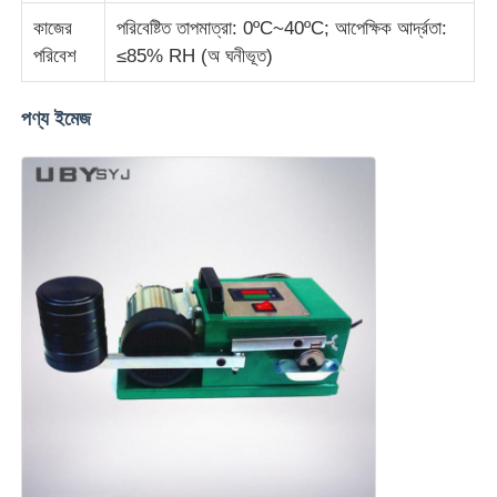
কাজের
পরিবেষ্টিত তাপমাত্রা: 0ºC~40ºC; আপেক্ষিক আর্দ্রতা:
ফ্যাব্রিক টেস্টিং মেশিন
পরিবেশ
≤85% RH (অ ঘনীভূত)
পণ্য ইমেজ
তাপমাত্রা এবং আর্দ্রতা নিয়ন্ত্রক
কঠোরতা পরীক্ষক