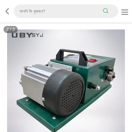
3
/
3