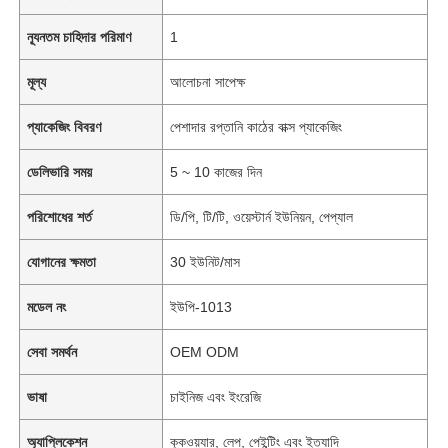
ন্যূনতম চাহিদার পরিমাণ
1
মূল্য
আলোচনা সাপেক্ষ
প্যাকেজিং বিবরণ
পেশাদার রপ্তানি কাঠের বাক্স প্যাকেজিং
ডেলিভারি সময়
5 ~ 10 কাজের দিন
পরিশোধের শর্ত
ডি/পি, টি/টি, ওয়েস্টার্ন ইউনিয়ন, পেপ্যাল
যোগানের ক্ষমতা
30 ইউনিট/মাস
মডেল নং
ইউপি-1013
সেবা সমর্থন
OEM ODM
ভাষা
চাইনিজ এবং ইংরেজি
অ্যাপ্লিকেশন
কুকওয়্যার, লেপ, পেইন্টিং এবং ইত্যাদি