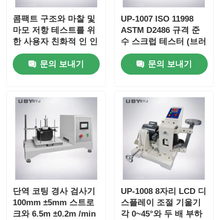
콤팩트 구조와 마찰 및
UP-1007 ISO 11998
마모 저항 테스트를 위
ASTM D2486 규격 준
한 사용자 친화적 인 인
수 스크럽 테스터 (브러
터페이스를 갖춘 실험
시 이동 주파수 37 ±
문의 보내기
문의 보내기
실 수준의 윤활성 가열
1cpm, 양극 산화 알루
검사기
미늄 본체)
단역 코팅 경사 검사기
UP-1008 8자리 LCD 디
100mm ±5mm 스트로
스플레이 조절 기울기
크와 6.5m ±0.2m /min
각 0~45°와 두 배 부하