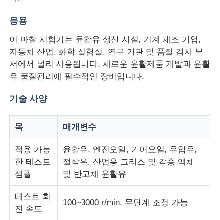
응용
공장 투어
이 마찰 시험기는 윤활유 생산 시설, 기계 제조 기업,
자동차 산업, 화학 실험실, 연구 기관 및 품질 검사 부
품질 관리
서에서 널리 사용됩니다. 새로운 윤활제품 개발과 윤활
유 품질관리에 필수적인 장비입니다.
연락처
기술 사양
견적 요청
목
매개변수
적용 가능
윤활유, 엔진오일, 기어오일, 유압유,
연구소 시험 장비
한 테스트
절삭유, 산업용 그리스 및 각종 액체
샘플
및 반고체 윤활유
환경 테스트 챔버
테스트 회
100~3000 r/min, 무단계 조정 가능
전 속도
범용 테스트 머신