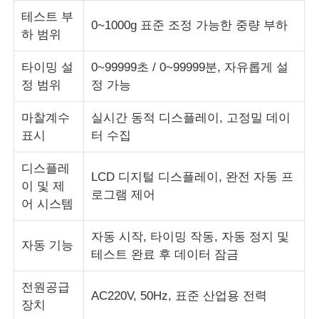
테스트 부
0~1000g 표준 조정 가능한 중량 부하
하 범위
충격 시험기
타이밍 설
0~99999초 / 0~99999분, 자유롭게 설
마모시험기
정 범위
정 가능
마찰계수
실시간 동적 디스플레이, 고정밀 데이
충돌 시험 장비
표시
터 수집
디스플레
신발 테스트 장비
LCD 디지털 디스플레이, 완전 자동 프
이 및 제
로그램 제어
어 시스템
건축물 시험 장비
자동 시작, 타이밍 작동, 자동 정지 및
자동 기능
테스트 완료 후 데이터 잠금
패키지 테스트 장비
전원공급
AC220V, 50Hz, 표준 산업용 전력
장치
접착기 시험 장비