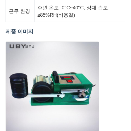
주변 온도: 0°C~40°C; 상대 습도:
근무 환경
직물 시험기
≤85%RH(비응결)
제품 이미지
온습도 제어기
경도계