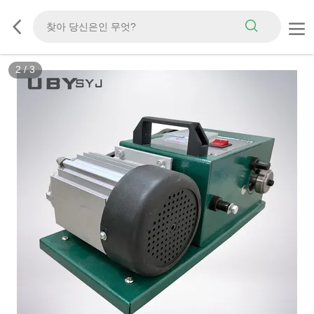
2
/
3