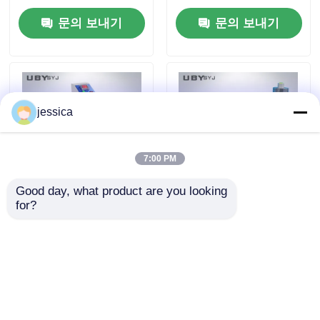
속도 내구성 테스트
무게 2LB/6LB로 고무
문의 보내기
문의 보내기
부착 저항 테스트
jessica
7:00 PM
Good day, what product are you looking 
for?
UP-1008 8자리 LCD 디
디지털 디스플레이 선
스플레이를 가진 아크
형 굴절 저항 검사기 조
론 굴절 검사기 0~45°
정 가능한 시험 속도 및
기울기 각도 및 이중
여러 시험 모드
문의 보내기
문의 보내기
2LB 6LB 부하 무게