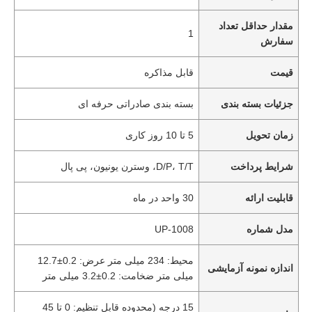
مقدار حداقل تعداد
1
سفارش
قیمت
قابل مذاکره
جزئیات بسته بندی
بسته بندی صادراتی حرفه ای
زمان تحویل
5 تا 10 روز کاری
شرایط پرداخت
D/P، T/T، وسترن یونیون، پی پال
قابلیت ارائه
30 واحد در ماه
مدل شماره
UP-1008
محیط: 234 میلی متر عرض: 0.2±12.7
اندازه نمونه آزمایشی
میلی متر ضخامت: 0.2±3.2 میلی متر
15 درجه (محدوده قابل تنظیم: 0 تا 45