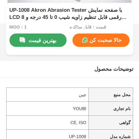
UP-1008 Akron Abrasion Tester با صفحه نمایش
LCD 8 رقمی قابل تنظیم زاویه شیب 0 تا 45 درجه و
وزن بار دوگانه 2LB 6LB
قیمت：قابل مذاکره
MOQ：1
حالا صحبت کن
بهترین قیمت
توضیحات محصول
محل منبع
چین
نام تجاری
YOUBI
گواهی
CE, ISO
شماره مدل
UP-1008