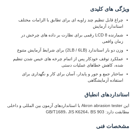
ویژگی های کلیدی
کارخانه تور
چراغ قابل تنظیم چند زاویه ای برای تطابق با الزامات مختلف
استاندارد آزمایش
شمارنده LCD 8 رقمی برای نظارت بر داده های چرخش در
کنترل کیفیت
زمان واقعی
وزن دو بار استاندارد (2LB / 6LB) برای شرایط آزمایش متنوع
تماس با ما
عملکرد توقف خودکار پس از اتمام چرخه های خیس شدن تنظیم
شده، کاهش خطاهای عملیات دستی
ساختار جمع و جور و پایدار، آسان برای کار و نگهداری برای
درخواست نقل قول
استفاده آزمایشگاهی
تجهیزات تست آزمایشگاهی
استانداردهای انطباق
این Akron abrasion tester با استانداردهای آزمون بین المللی و داخلی
مطابقت دارد: GB/T1689، JIS K6264، BS 903
اتاق آزمون محیطی
مشخصات فنی
دستگاه تست جهانی