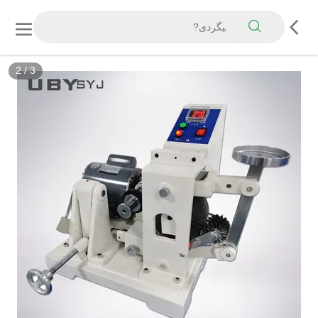
3
/
3