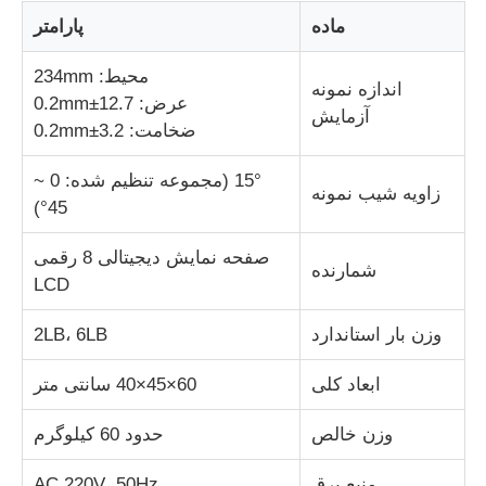
ماده
پارامتر
دستگاه تست ضربه
محيط: 234mm
اندازه نمونه
عرض: 12.7±0.2mm
آزمایش
دستگاه آزمایش سایش
ضخامت: 3.2±0.2mm
15° (مجموعه تنظیم شده: 0 ~
زاویه شیب نمونه
تجهیزات تست لاستیک
45°)
صفحه نمایش دیجیتالی 8 رقمی
تجهیزات تست کفش
شمارنده
LCD
تجهیزات آزمایش مواد ساختمانی
وزن بار استاندارد
2LB، 6LB
ابعاد کلی
60×45×40 سانتی متر
تجهیزات آزمایش بسته بندی
وزن خالص
حدود 60 کيلوگرم
تجهیزات آزمایش چسب
منبع برق
AC 220V، 50Hz