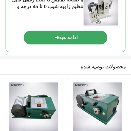
تنظیم زاویه شیب 0 تا 45 درجه و
وزن بار دوگانه 2LB 6LB
ادامه هید
محصولات توصیه شده