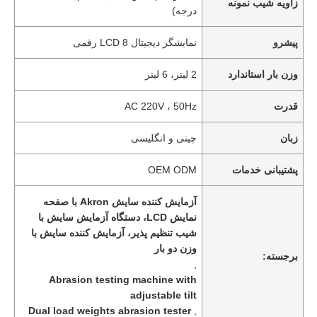
زاویه شیب نمونه
درجه)
پیشرو
نمایشگر دیجیتال LCD 8 رقمی
وزن بار استاندارد
2 لیتر، 6 لیتر
قدرت
AC 220V ، 50Hz
زبان
چینی و انگلیسی
پشتیبانی خدمات
OEM ODM
آزمایش کننده سایش Akron با صفحه
نمایش LCD، دستگاه آزمایش سایش با
شیب تنظیم پذیر، آزمایش کننده سایش با
وزن دو بار
برجسته:
,
Abrasion testing machine with
adjustable tilt
Dual load weights abrasion tester
,