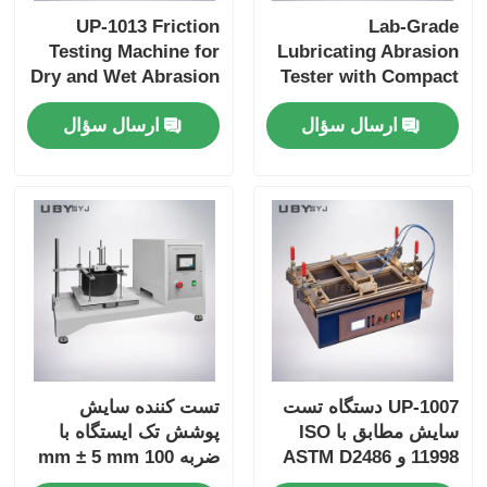
UP-1013 Friction
Lab-Grade
Testing Machine for
Lubricating Abrasion
Dry and Wet Abrasion
Tester with Compact
Test with Adjustable
Structure and User-
ارسال سؤال
ارسال سؤال
Load Range and Real-
Friendly Interface for
time Friction
Friction and Wear
Coefficient Display
Resistance Testing
UP-1007 دستگاه تست
تست کننده سایش
سایش مطابق با ISO
پوشش تک ایستگاه با
11998 و ASTM D2486
ضربه 100 mm ± 5 mm
با فرکانس حرکت برس
و سرعت 6.5 ± 0.2m /