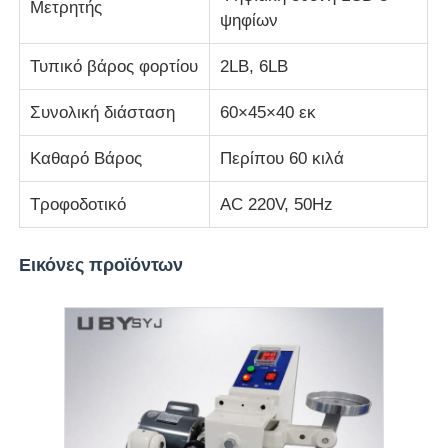
Μετρητής
ψηφίων
μηχανή δοκιμής υφασμάτων
Τυπικό βάρος φορτίου
2LB, 6LB
Ελεγκτής θερμοκρασίας και υγρασίας
Συνολική διάσταση
60×45×40 εκ
Καθαρό Βάρος
Περίπου 60 κιλά
ελεγκτής σκληρότητας
Τροφοδοτικό
AC 220V, 50Hz
Εικόνες προϊόντων