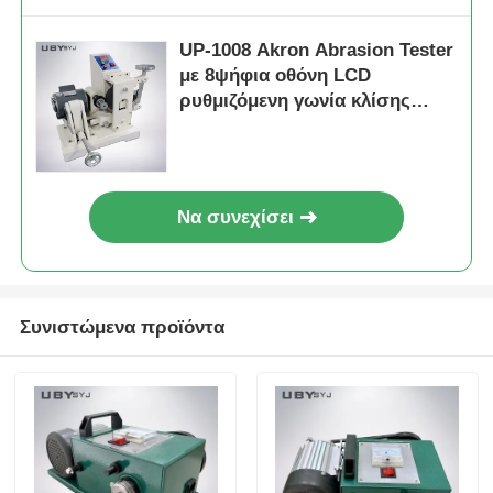
UP-1008 Akron Abrasion Tester
με 8ψήφια οθόνη LCD
ρυθμιζόμενη γωνία κλίσης
0~45° και διπλά βάρη φορτίου
2LB 6LB
Να συνεχίσει
Συνιστώμενα προϊόντα