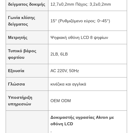
δείγματος δοκιμής
12,7±0,2mm Πάχος: 3,2±0,2mm
Γωνία κλίσης
15° (Ρυθμιζόμενο εύρος: 0~45°)
δείγματος
Μετρητής
Ψηφιακή οθόνη LCD 8 ψηφίων
Τυπικό βάρος
2LB, 6LB
φορτίου
Εξουσία
AC 220V, 50Hz
Γλώσσα
κινέζικα και αγγλικά
Υποστήριξη
OEM ODM
υπηρεσιών
Δοκιμαστής υγρασίας Akron με
οθόνη LCD
,