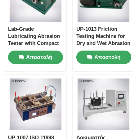
Lab-Grade
UP-1013 Friction
Lubricating Abrasion
Testing Machine for
Tester with Compact
Dry and Wet Abrasion
Structure and User-
Test with Adjustable
Αποστολή
Αποστολή
Friendly Interface for
Load Range and Real-
Friction and Wear
time Friction
ερώτησης
ερώτησης
Resistance Testing
Coefficient Display
UP-1007 ISO 11998
Δοκιμαστής