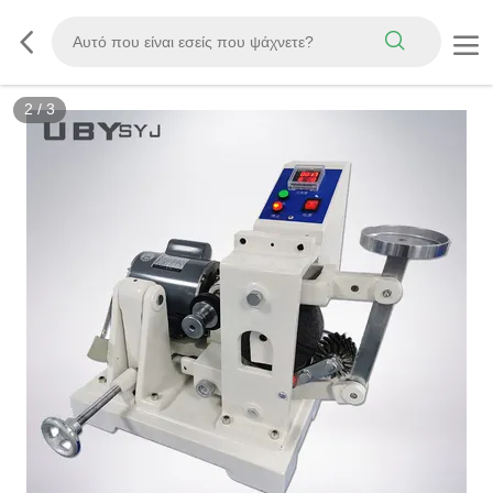
3
/
3