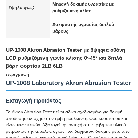
Μηχανή δοκιμής υγρασίας με
Υψηλό φως:
ρυθμιζόμενη κλίση
,
Δοκιμαστής υγρασίας διπλού
βάρους
UP-1008 Akron Abrasion Tester με 8ψήφια οθόνη
LCD ρυθμιζόμενη γωνία κλίσης 0~45° και διπλά
βάρη φορτίου 2LB 6LB
περιγραφή:
UP-1008 Laboratory Akron Abrasion Tester
Αρχική Σελίδα
Εισαγωγή Προϊόντος
Το Akron Abrasion Tester είναι ειδικά σχεδιασμένο για δοκιμή
Προϊόντα
απόδοσης αντοχής στην τριβή βουλκανισμένου καουτσούκ και
ελαστικών υλικών. Αξιολογεί την αντοχή στην τριβή του υλικού
μετρώντας την απώλεια όγκου των δειγμάτων δοκιμής μετά από
Σχετικά με εμάς
συνεχή τριβή με λειαντικό τροχό λείανσης. Οι χρήστες μπορούν