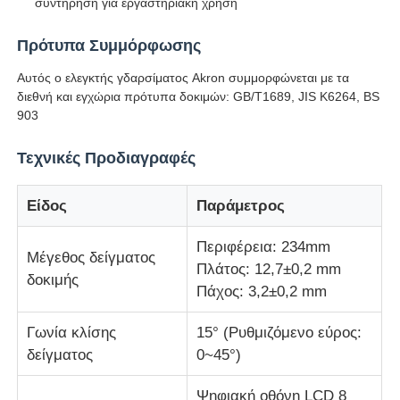
συντήρηση για εργαστηριακή χρήση
Πρότυπα Συμμόρφωσης
Μηχανή δοκιμής κρούσεων
Αυτός ο ελεγκτής γδαρσίματος Akron συμμορφώνεται με τα
διεθνή και εγχώρια πρότυπα δοκιμών: GB/T1689, JIS K6264, BS
Μηχανή δοκιμής γδαρσίματος
903
Τεχνικές Προδιαγραφές
λαστιχένιος εξοπλισμός δοκιμής
Είδος
Παράμετρος
Εξοπλισμός δοκιμής υποδημάτων
Περιφέρεια: 234mm
Μέγεθος δείγματος
Πλάτος: 12,7±0,2 mm
Εξοπλισμός δοκιμής δομικών υλικών
δοκιμής
Πάχος: 3,2±0,2 mm
Εξοπλισμός δοκιμής συσκευασίας
Γωνία κλίσης
15° (Ρυθμιζόμενο εύρος:
δείγματος
0~45°)
Εξοπλισμός δοκιμής συγκολλητικών
Ψηφιακή οθόνη LCD 8