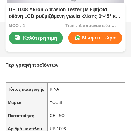
UP-1008 Akron Abrasion Tester με 8ψήφια
οθόνη LCD ρυθμιζόμενη γωνία κλίσης 0~45° και
διπλά βάρη φορτίου 2LB 6LB
MOQ：1
Τιμή：Διαπραγματεύσιμος
Μιλήστε τώρα.
Καλύτερη τιμή
Περιγραφή προϊόντων
Τόπος καταγωγής
ΚΙΝΑ
Μάρκα
YOUBI
Πιστοποίηση
CE, ISO
Αριθμό μοντέλου
UP-1008