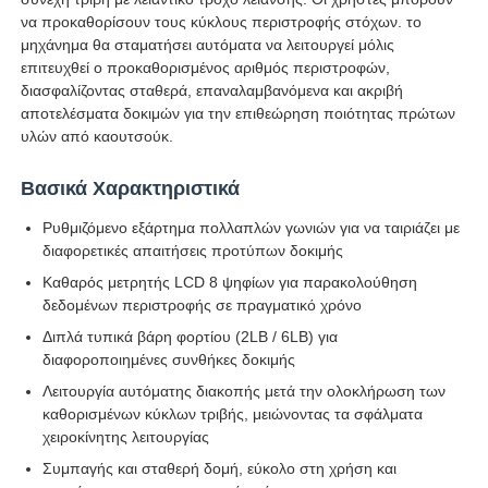
να προκαθορίσουν τους κύκλους περιστροφής στόχων. το
μηχάνημα θα σταματήσει αυτόματα να λειτουργεί μόλις
Γύρος εργοστασίων
επιτευχθεί ο προκαθορισμένος αριθμός περιστροφών,
διασφαλίζοντας σταθερά, επαναλαμβανόμενα και ακριβή
αποτελέσματα δοκιμών για την επιθεώρηση ποιότητας πρώτων
Ποιοτικός έλεγχος
υλών από καουτσούκ.
Βασικά Χαρακτηριστικά
επαφή
Ρυθμιζόμενο εξάρτημα πολλαπλών γωνιών για να ταιριάζει με
διαφορετικές απαιτήσεις προτύπων δοκιμής
Ζητήστε ένα απόσπασμα
Καθαρός μετρητής LCD 8 ψηφίων για παρακολούθηση
δεδομένων περιστροφής σε πραγματικό χρόνο
Διπλά τυπικά βάρη φορτίου (2LB / 6LB) για
Εξοπλισμός δοκιμής εργαστηρίων
διαφοροποιημένες συνθήκες δοκιμής
Λειτουργία αυτόματης διακοπής μετά την ολοκλήρωση των
Θάλαμος Περιβαλλοντικών Δοκιμών
καθορισμένων κύκλων τριβής, μειώνοντας τα σφάλματα
χειροκίνητης λειτουργίας
Συμπαγής και σταθερή δομή, εύκολο στη χρήση και
Καθολική μηχανή δοκιμών