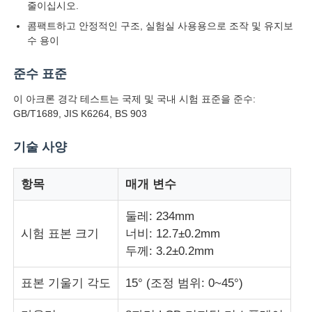
줄이십시오.
콤팩트하고 안정적인 구조, 실험실 사용용으로 조작 및 유지보
공장 투어
수 용이
준수 표준
품질 관리
이 아크론 경각 테스트는 국제 및 국내 시험 표준을 준수:
GB/T1689, JIS K6264, BS 903
연락처
기술 사양
견적 요청
항목
매개 변수
둘레: 234mm
연구소 시험 장비
시험 표본 크기
너비: 12.7±0.2mm
두께: 3.2±0.2mm
환경 테스트 챔버
표본 기울기 각도
15° (조정 범위: 0~45°)
범용 테스트 머신