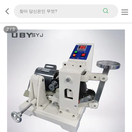
2
/
3