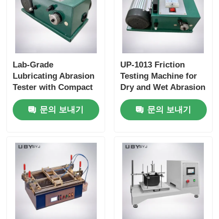
Lab-Grade
UP-1013 Friction
Lubricating Abrasion
Testing Machine for
Tester with Compact
Dry and Wet Abrasion
Structure and User-
Test with Adjustable
문의 보내기
문의 보내기
Friendly Interface for
Load Range and Real-
Friction and Wear
time Friction
Resistance Testing
Coefficient Display