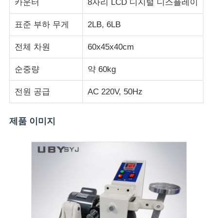
카운터
8자리 LCD 디지털 디스플레이
표준 부하 무게
2LB, 6LB
충격 시험기
전체 차원
60x45x40cm
마모시험기
순중량
약 60kg
충돌 시험 장비
전원 공급
AC 220V, 50Hz
신발 테스트 장비
제품 이미지
건축물 시험 장비
패키지 테스트 장비
접착기 시험 장비