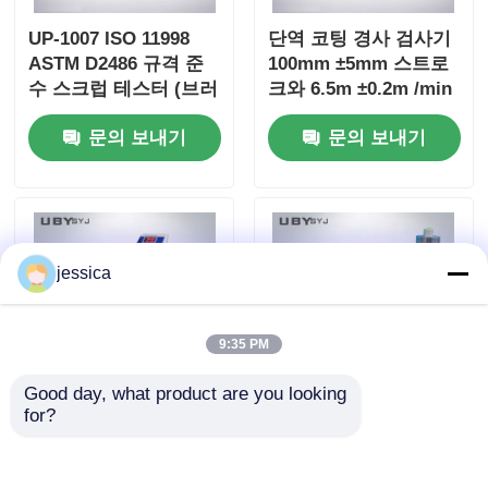
UP-1007 ISO 11998
단역 코팅 경사 검사기
ASTM D2486 규격 준
100mm ±5mm 스트로
수 스크럽 테스터 (브러
크와 6.5m ±0.2m /min
시 이동 주파수 37 ±
속도 내구성 테스트
문의 보내기
문의 보내기
1cpm, 양극 산화 알루
미늄 본체)
jessica
9:35 PM
Good day, what product are you looking 
for?
UP-1008 8자리 LCD 디
디지털 디스플레이 선
스플레이 조절 기울기
형 굴절 저항 검사기 조
각 0~45°와 두 배 부하
정 가능한 시험 속도 및