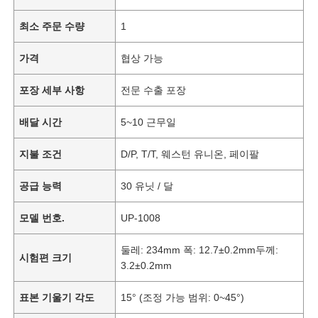
최소 주문 수량
1
가격
협상 가능
포장 세부 사항
전문 수출 포장
배달 시간
5~10 근무일
지불 조건
D/P, T/T, 웨스턴 유니온, 페이팔
공급 능력
30 유닛 / 달
모델 번호.
UP-1008
둘레: 234mm 폭: 12.7±0.2mm두께:
시험편 크기
3.2±0.2mm
표본 기울기 각도
15° (조정 가능 범위: 0~45°)