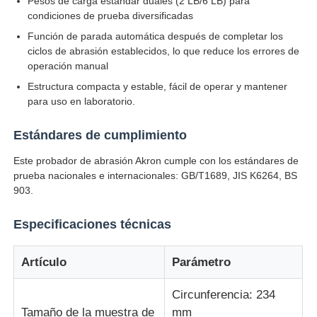
Pesos de carga estándar duales (2 LB/6 LB) para
condiciones de prueba diversificadas
Función de parada automática después de completar los
Máquina de prueba de impacto
ciclos de abrasión establecidos, lo que reduce los errores de
operación manual
Máquina de prueba de la abrasión
Estructura compacta y estable, fácil de operar y mantener
para uso en laboratorio.
equipo de prueba de goma
Estándares de cumplimiento
Este probador de abrasión Akron cumple con los estándares de
Equipos de prueba de calzado
prueba nacionales e internacionales: GB/T1689, JIS K6264, BS
903.
Equipo de ensayo de materiales de construcción
Especificaciones técnicas
Equipo de ensayo de envases
Artículo
Parámetro
Circunferencia: 234
Equipo de ensayo de adhesivos
Tamaño de la muestra de
mm