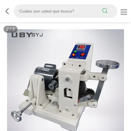
3
/
3