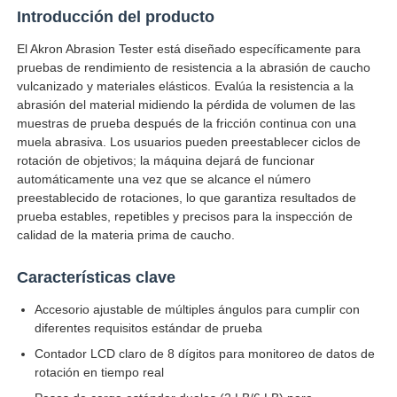
Introducción del producto
El Akron Abrasion Tester está diseñado específicamente para
Visita a la fábrica
pruebas de rendimiento de resistencia a la abrasión de caucho
vulcanizado y materiales elásticos. Evalúa la resistencia a la
abrasión del material midiendo la pérdida de volumen de las
Control de Calidad
muestras de prueba después de la fricción continua con una
muela abrasiva. Los usuarios pueden preestablecer ciclos de
rotación de objetivos; la máquina dejará de funcionar
Contacto
automáticamente una vez que se alcance el número
preestablecido de rotaciones, lo que garantiza resultados de
prueba estables, repetibles y precisos para la inspección de
Solicitar una cotización
calidad de la materia prima de caucho.
Equipo de la prueba de laboratorio
Características clave
Accesorio ajustable de múltiples ángulos para cumplir con
diferentes requisitos estándar de prueba
Cámara de pruebas ambientales
Contador LCD claro de 8 dígitos para monitoreo de datos de
rotación en tiempo real
Máquina de prueba universal