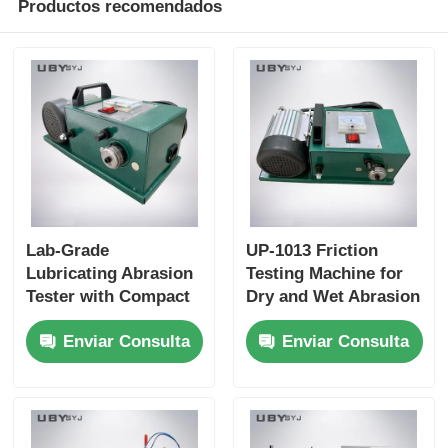
Productos recomendados
Lab-Grade
UP-1013 Friction
Lubricating Abrasion
Testing Machine for
Tester with Compact
Dry and Wet Abrasion
Structure and User-
Test with Adjustable
Enviar Consulta
Enviar Consulta
Friendly Interface for
Load Range and Real-
Friction and Wear
time Friction
Resistance Testing
Coefficient Display