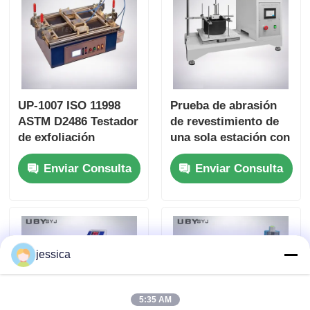
UP-1007 ISO 11998
Prueba de abrasión
ASTM D2486 Testador
de revestimiento de
de exfoliación
una sola estación con
conforme con 37 ±
un trazo de 100 mm ±
Enviar Consulta
Enviar Consulta
1cpm Frecuencia de
5 mm y una velocidad
movimiento del
de 6,5 ± 0,2 m/min
cepillo y cuerpo de
para ensayos de
aluminio anodizado
durabilidad
jessica
5:35 AM