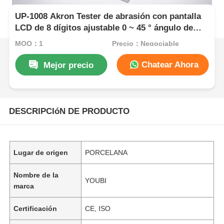
UP-1008 Akron Tester de abrasión con pantalla
LCD de 8 dígitos ajustable 0 ~ 45 ° ángulo de
inclinación y doble 2LB 6LB pesos de carga
MOQ：1
Precio：Negociable
Chatear Ahora
Mejor precio
DESCRIPCIóN DE PRODUCTO
Lugar de origen
PORCELANA
Nombre de la
YOUBI
marca
Certificación
CE, ISO