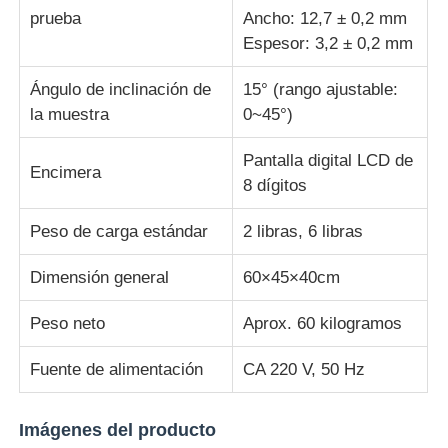
prueba
Ancho: 12,7 ± 0,2 mm
Espesor: 3,2 ± 0,2 mm
máquina de prueba de tela
Ángulo de inclinación de
15° (rango ajustable:
Regulador de la temperatura y de la humedad
la muestra
0~45°)
Pantalla digital LCD de
Encimera
probador de la dureza
8 dígitos
Peso de carga estándar
2 libras, 6 libras
Dimensión general
60×45×40cm
Peso neto
Aprox. 60 kilogramos
Fuente de alimentación
CA 220 V, 50 Hz
Imágenes del producto