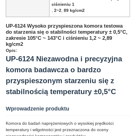
ciśnieniu 1
,
2~2
,
89 kg/cm2
UP-6124 Wysoko przyspieszona komora testowa
do starzenia się o stabilności temperatury ± 0,5°C,
zakresie 105°C ~ 143°C i ciśnieniu 1,2 ~ 2,89
kg/cm2
Opis:
UP-6124 Niezawodna i precyzyjna
komora badawcza o bardzo
przyspieszonym starzeniu się z
stabilnością temperatury ±0,5°C
Dom
Wprowadzenie produktu
Produkty
Komora do badań naprężeniowych o wysokiej prędkości
temperatury i wilgotności jest przeznaczona do oceny
O nas
niezawodności komponentów i produktów