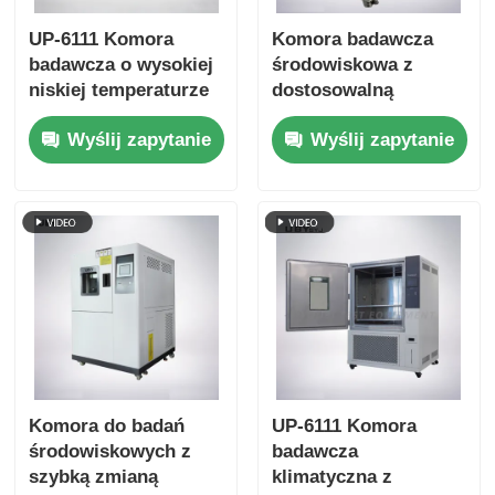
UP-6111 Komora
Komora badawcza
badawcza o wysokiej
środowiskowa z
niskiej temperaturze
dostosowalną
z zakresem
temperaturą
Wyślij zapytanie
Wyślij zapytanie
-70~180oC 20%~98%
przechowywania na
wilgotności i
zimno
inteligentnym
Dwuwarstwowe drzwi
sterowaniem ekranem
ze szkła hartowanego
dotykowym
i wnętrze ze stali
nierdzewnej SUS #
304
Komora do badań
UP-6111 Komora
środowiskowych z
badawcza
szybką zmianą
klimatyczna z