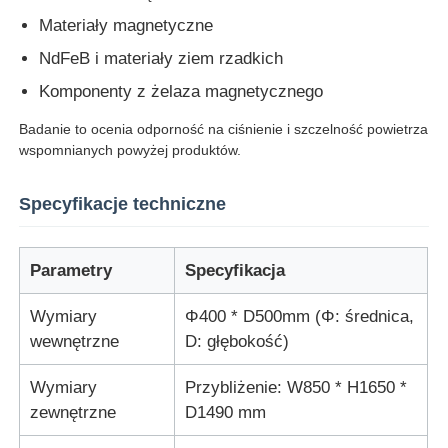
Materiały magnetyczne
Maszyna do testowania udarności
NdFeB i materiały ziem rzadkich
Komponenty z żelaza magnetycznego
maszyna do badania ścierania
Badanie to ocenia odporność na ciśnienie i szczelność powietrza
wspomnianych powyżej produktów.
sprzęt do badania gumy
Specyfikacje techniczne
Sprzęt do testowania obuwia
Parametry
Specyfikacja
Sprzęt do badania materiałów budowlanych
Wymiary
Φ400 * D500mm (Φ: średnica,
wewnętrzne
D: głębokość)
Sprzęt do badania opakowań
Wymiary
Przybliżenie: W850 * H1650 *
zewnętrzne
D1490 mm
Sprzęt do badań klejnotów