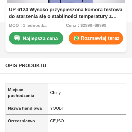
UP-6124 Wysoko przyspieszona komora testowa
do starzenia się o stabilności temperatury ±
0,5°C, zakresie 105°C ~ 143°C i ciśnieniu 1,2 ~
MOQ：1 jednostka
Cena：$2999~$8999
2,89 kg/cm2
Rozmawiaj teraz
Najlepsza cena
OPIS PRODUKTU
Miejsce
Chiny
pochodzenia
Nazwa handlowa
YOUBI
Orzecznictwo
CE,ISO