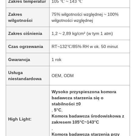
Zakres temperatur
105 ℃ ~ 143 ℃
Zakres
75% wilgotności względnej ~ 100%
wilgotności
wilgotności względnej
Zakres ciśnienia
1,2 ~ 2,89 kg/cm² (w tym 1 atm)
Czas ogrzewania
RT~132℃/85% RH w ok. 50 minut
Gwarancja
1 rok
Usługa
OEM, ODM
niestandardowa
Wysoko przyspieszona komora
badawcza starzenia się o
stabilności ±0
,
5°C
,
Komora badawcza środowiskowa z
High Light:
zakresem 105°C~143°C
,
Komora badawcza starzenia przy