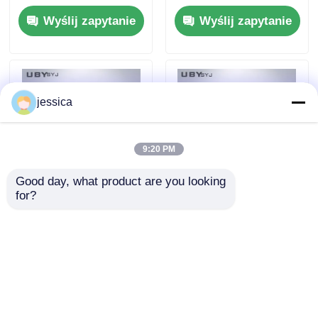
temperatury i wysoką
szybkimi zmianami
Wyślij zapytanie
Wyślij zapytanie
wilgotnością UP-6111
temperatury i
z generatorem pary
programowalnym
sterownikiem
jessica
9:20 PM
Good day, what product are you looking 
for?
Mini komora
Całkowicie zamknięta
klimatyczna UP-6195
komora badawcza z
z zakresem
wielokierunkowym
temperatur
systemem dmuchania
Wyślij zapytanie
Wyślij zapytanie
-40°C~150°C,
do badań IP5X i IP6X
zakresem wilgotności
RH 20%-98% i