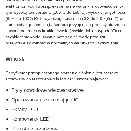
elektronicznych.Tworząc ekstremalne warunki środowiskowe, w
tym wysoką temperaturę (105°C do 155°C), wysokiej wilgotności
Wycieczka po fabryce
(65% do 100% RH) i wysokiego ciśnienia (0,2 do 4,0 kg/cm2) w
zamkniętym pojemniku,ta komora przyspiesza procesy starzenia
i awarii materiału w krótkim czasie (zwykle dni lub tygodni)Takie
Kontrola jakości
szybkie testowanie ujawnia potencjalne wady produktu i
przewiduje żywotność w normalnych warunkach użytkowania.
Skontaktuj się z nami
Wnioski
Poprosić o wycenę
Certyfikator przyspieszonego starzenia ciśnienia jest szeroko
stosowany do testowania właściwości uszczelniających:
Płyty obwodowe wielowarstwowe
Sprzęt do badań laboratoryjnych
Opakowania uszczelniające IC
Ekrany LCD
Komora do badań środowiskowych
Komponenty LED
Uniwersalna maszyna testująca
Pozostałe urządzenia