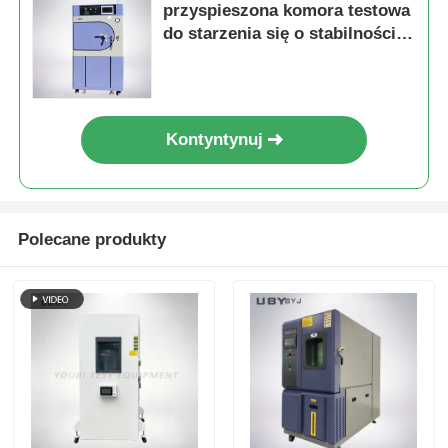
przyspieszona komora testowa
do starzenia się o stabilności
temperatury ± 0,5°C, zakresie
105°C ~ 143°C i ciśnieniu 1,2 ~
2,89 kg/cm2
Kontyntynuj
Polecane produkty