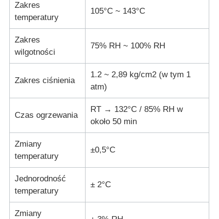
Zakres
105°C ~ 143°C
temperatury
maszyna do testowania tkanin
Zakres
75% RH ~ 100% RH
wilgotności
Kontroler temperatury i wilgotności
1.2 ~ 2,89 kg/cm2 (w tym 1
Zakres ciśnienia
Badanie twardości
atm)
RT → 132°C / 85% RH w
Czas ogrzewania
około 50 min
Zmiany
±0,5°C
temperatury
Jednorodność
± 2°C
temperatury
Zmiany