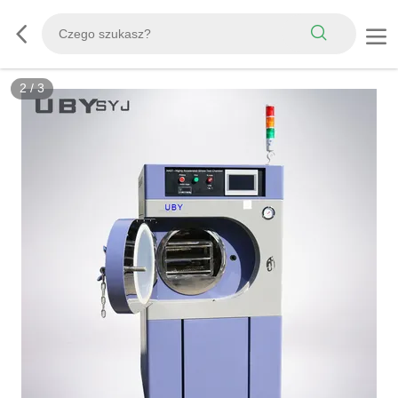
3
/
3