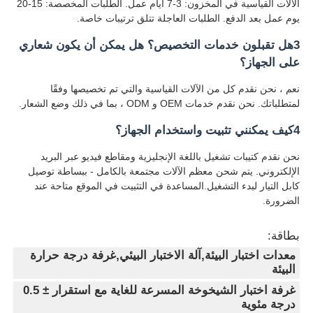
الآلات القياسية في المخزون: 3-7 أيام عمل. الطلبات المخصصة: 15-20
يوم عمل بعد الدفع. الطلبات العاجلة تتلق ترتيبات خاصة.
3هل تقبلون خدمات التخصيص؟ هل يمكن أن يكون شعاري
على الجهاز؟
نعم ، نحن نقدم كل من الآلات القياسية والتي تم تخصيصها وفقًا
لمتطلباتك. نحن نقدم خدمات OEM و ODM ، بما في ذلك وضع الشعار.
4كيف يمكنني تثبيت واستخدام الجهاز؟
نحن نقدم كتيبات تشغيل باللغة الإنجليزية ومقاطع فيديو عبر البريد
الإلكتروني. يتم شحن معظم الآلات مجتمعة بالكامل - ببساطة توصيل
كابل التيار لبدء التشغيل.المساعدة في التثبيت في الموقع متاحة عند
الضرورة.
بطاقة:
معدات اختبار البيئة,آلة الاختبار البيئي,غرفة درجة حرارة
البيئة
غرفة اختبار الشيخوخة المسرعة للغاية مع استقرار ± 0.5
درجة مئوية