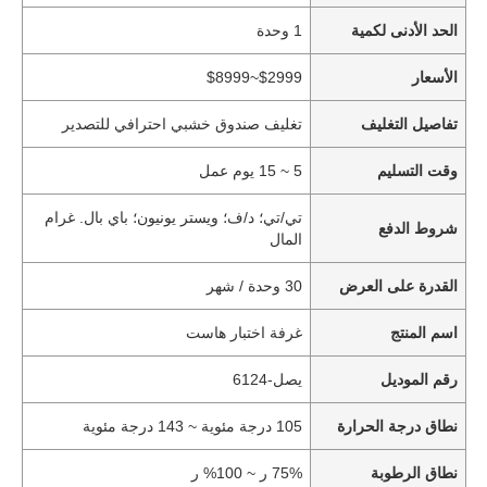
الحد الأدنى لكمية
1 وحدة
الأسعار
$2999~$8999
تفاصيل التغليف
تغليف صندوق خشبي احترافي للتصدير
وقت التسليم
5 ~ 15 يوم عمل
تي/تي؛ د/ف؛ ويستر يونيون؛ باي بال. غرام
شروط الدفع
المال
القدرة على العرض
30 وحدة / شهر
اسم المنتج
غرفة اختبار هاست
رقم الموديل
يصل-6124
نطاق درجة الحرارة
105 درجة مئوية ~ 143 درجة مئوية
نطاق الرطوبة
75% ر ~ 100% ر