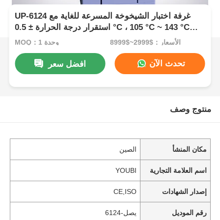
UP-6124 غرفة اختبار الشيخوخة المسرعة للغاية مع
استقرار درجة الحرارة ± 0.5 °C ، 105 °C ~ 143 °C
ومدى 1.2 ~ 2.89 كجم / سم2 الضغط
الأسعار：$2999~$8999
MOQ：1 وحدة
تحدث الآن
افضل سعر
منتوج وصف
مكان المنشأ
الصين
اسم العلامة التجارية
YOUBI
إصدار الشهادات
CE,ISO
رقم الموديل
يصل-6124