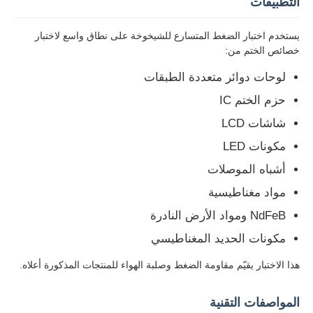
التطبيقات
يستخدم اختبار الضغط المتسارع للشيخوخة على نطاق واسع لاختبار
جولة في المعمل
خصائص الختم من:
لوحات دوائر متعددة الطبقات
ضبط الجودة
حزم الختم IC
شاشات LCD
اتصل بنا
مكونات LED
أشباه الموصلات
طلب اقتباس
مواد مغناطيسية
NdFeB ومواد الأرض النادرة
معدات اختبار المعمل
مكونات الحديد المغناطيسي
غرفة الاختبار البيئي
هذا الاختبار يقيّم مقاومة الضغط وصلبة الهواء للمنتجات المذكورة أعلاه.
المواصفات التقنية
آلة الاختبار العالمية