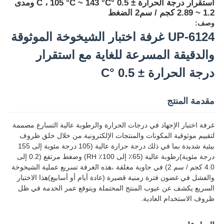
استقرار درجة الحرارة ± 0.5 °C ، 105 °C ~ 143 °C ومدى
1.2 ~ 2.89 كجم / سم2 الضغط
وصف:
UP-6124 غرفة اختبار الشيخوخة الموثوقة
والدقيقة المسرعة للغاية مع استقرار
درجة الحرارة ± 0.5 °C
مقدمة المنتج
غرفة اختبار الإجهاد في درجات الحرارة والرطوبة عالية التسارع مصممة
لتقييم موثوقية المكونات والمنتجات الإلكترونية.من خلال خلق ظروف
بيئية شديدة بما في ذلك درجة حرارة عالية (105 درجة مئوية إلى 155
درجة مئوية)رطوبة عالية (65٪ إلى 100٪ RH) وضغط مرتفع (0.2 إلى
منزل
4.0 كجم / سم 2) في حاوية مغلقة ،هذه الغرفة تسريع عملية الشيخوخة
والفشل في غضون فترة زمنية قصيرة (عادة أيام أو أسابيع)هذا الاختبار
السريع يكشف عن عيوب المنتج المحتملة ويتوقع عمر الخدمة في ظل
المنتجات
ظروف الاستخدام العادية.
حول بنا