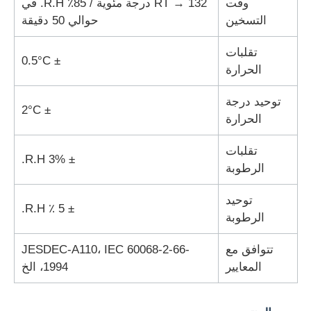
وقت
RT → 132 درجة مئوية / 85٪ R.H. في
التسخين
حوالي 50 دقيقة
آلة اختبار النسيج
تقلبات
± 0.5°C
الحرارة
جهاز التحكم بدرجة الحرارة والرطوبة
توحيد درجة
± 2°C
الحرارة
اختبار القسوة
تقلبات
± 3% R.H.
الرطوبة
توحيد
± 5 ٪ R.H.
الرطوبة
تتوافق مع
JESDEC-A110، IEC 60068-2-66-
المعايير
1994، الخ