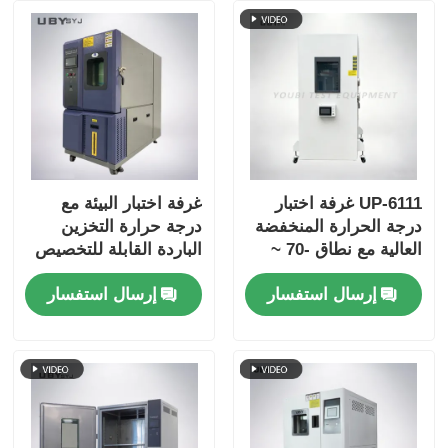
UP-6111 غرفة اختبار
غرفة اختبار البيئة مع
درجة الحرارة المنخفضة
درجة حرارة التخزين
العالية مع نطاق -70 ~
الباردة القابلة للتخصيص
180 درجة مئوية، رطوبة
باب زجاجي مزدوج
إرسال استفسار
إرسال استفسار
20% ~ 98% وتحكم ذكي
الطبقة المشدّد والداخلية
بشاشة تعمل باللمس
من الفولاذ المقاوم
للصدأ SUS # 304