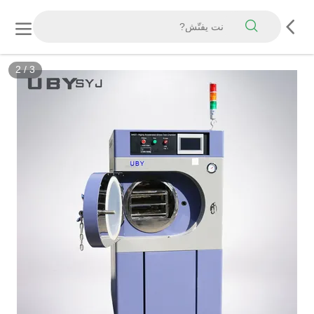
2
/
3