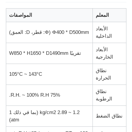
المعلم
المواصفات
آلة اختبار التأثير
الأبعاد
Φ400 * D500mm (Φ: قطر، D: العمق)
آلة اختبار الكشط
الداخلية
الأبعاد
معدات اختبار المطاط
تقريبًا W850 * H1650 * D1490mm
الخارجية
نطاق
معدات اختبار الأحذية
105°C ~ 143°C
الحرارة
معدات اختبار مواد البناء
نطاق
75% R.H. ~ 100% R.H.
الرطوبة
معدات اختبار التعبئة
1.2 ~ 2.89 kg/cm2 (بما في ذلك 1
نطاق الضغط
atm)
معدات اختبار اللاصق