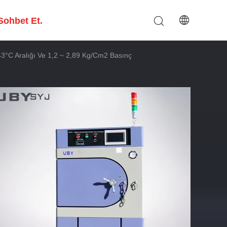
Sohbet Et.
43°C Aralığı Ve 1,2 ~ 2,89 Kg/cm2 Basınç