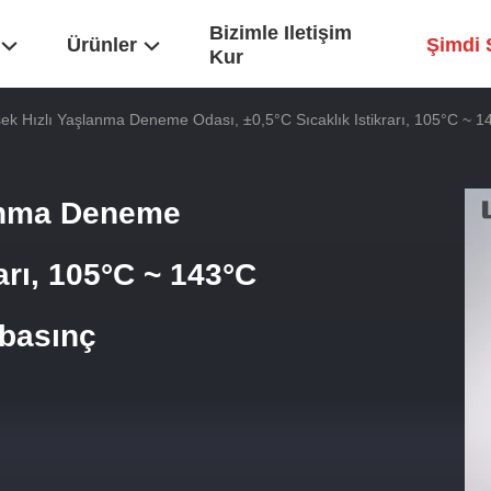
Bizimle Iletişim
Ürünler
Şimdi 
Kur
k Hızlı Yaşlanma Deneme Odası, ±0,5°C Sıcaklık Istikrarı, 105°C ~ 1
anma Deneme
rarı, 105°C ~ 143°C
 basınç