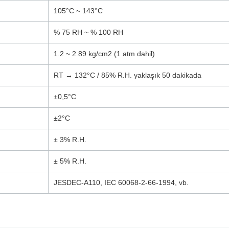
105°C ~ 143°C
% 75 RH ~ % 100 RH
1.2 ~ 2.89 kg/cm2 (1 atm dahil)
RT → 132°C / 85% R.H. yaklaşık 50 dakikada
±0,5°C
±2°C
± 3% R.H.
± 5% R.H.
JESDEC-A110, IEC 60068-2-66-1994, vb.