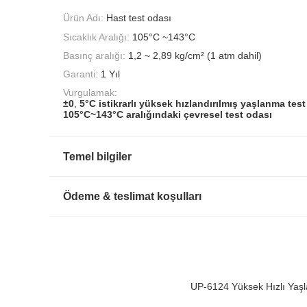
Ürün Adı:
Hast test odası
Sıcaklık Aralığı:
105°C ~143°C
Basınç aralığı:
1,2 ~ 2,89 kg/cm² (1 atm dahil)
Garanti:
1 Yıl
Vurgulamak:
±0
,
5°C istikrarlı yüksek hızlandırılmış yaşlanma tes
105°C~143°C aralığındaki çevresel test odası
Temel bilgiler
Ödeme & teslimat koşulları
UP-6124 Yüksek Hızlı Yaşl