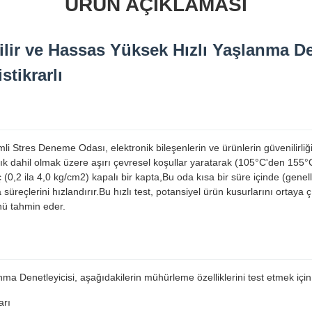
ÜRÜN AÇIKLAMASI
lir ve Hassas Yüksek Hızlı Yaşlanma 
stikrarlı
li Stres Deneme Odası, elektronik bileşenlerin ve ürünlerin güvenilirliğ
lık dahil olmak üzere aşırı çevresel koşullar yaratarak (105°C'den 155
,2 ila 4,0 kg/cm2) kapalı bir kapta,Bu oda kısa bir süre içinde (genelli
reçlerini hızlandırır.Bu hızlı test, potansiyel ürün kusurlarını ortaya 
nü tahmin eder.
ma Denetleyicisi, aşağıdakilerin mühürleme özelliklerini test etmek için 
arı