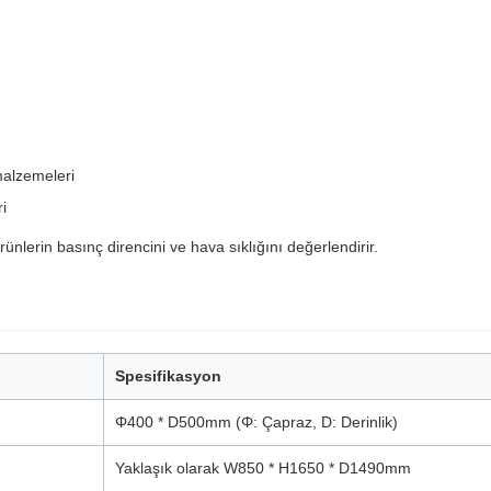
malzemeleri
i
ürünlerin basınç direncini ve hava sıklığını değerlendirir.
Spesifikasyon
Φ400 * D500mm (Φ: Çapraz, D: Derinlik)
Yaklaşık olarak W850 * H1650 * D1490mm