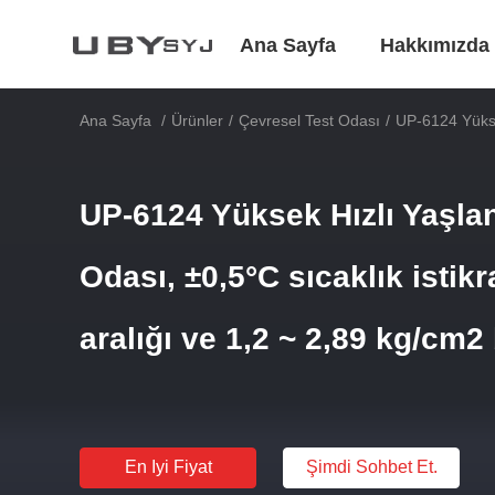
Ana Sayfa
Hakkımızda
Ana Sayfa
/
Ürünler
/
Çevresel Test Odası
/
UP-6124 Yükse
UP-6124 Yüksek Hızlı Yaşl
Odası, ±0,5°C sıcaklık istik
aralığı ve 1,2 ~ 2,89 kg/cm2
En Iyi Fiyat
Şimdi Sohbet Et.