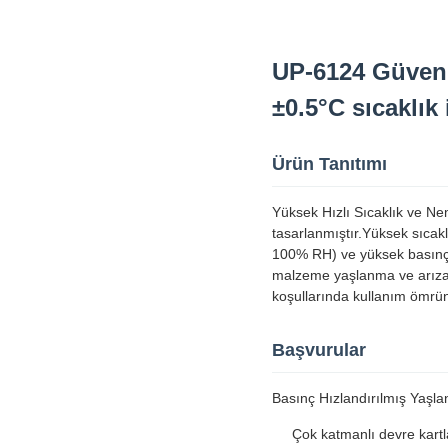
UP-6124 Güveni
±0.5°C sıcaklık i
Ürün Tanıtımı
Yüksek Hızlı Sıcaklık ve Nem
tasarlanmıştır.Yüksek sıcak
100% RH) ve yüksek basınç (0
malzeme yaşlanma ve arıza sü
koşullarında kullanım ömrü
Başvurular
Basınç Hızlandırılmış Yaşlan
Çok katmanlı devre kartl