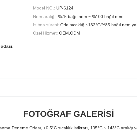
Model NO.:
UP-6124
Nem aralığı:
%75 bağıl nem ~ %100 bağıl nem
Isıtma süresi:
Oda sıcaklığı~132°C/%85 bağıl nem yak
Özel Hizmet:
OEM,ODM
t odası
,
FOTOĞRAF GALERISI
anma Deneme Odası, ±0,5°C sıcaklık istikrarı, 105°C ~ 143°C aralığı v