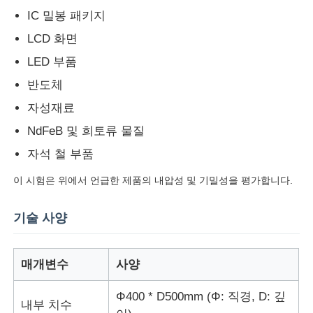
IC 밀봉 패키지
LCD 화면
공장 투어
LED 부품
반도체
품질 관리
자성재료
연락처
NdFeB 및 희토류 물질
자석 철 부품
견적 요청
이 시험은 위에서 언급한 제품의 내압성 및 기밀성을 평가합니다.
기술 사양
연구소 시험 장비
환경 테스트 챔버
매개변수
사양
Φ400 * D500mm (Φ: 직경, D: 깊
내부 치수
범용 테스트 머신