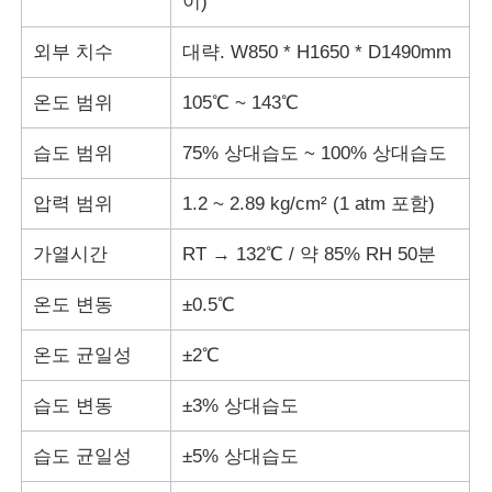
이)
외부 치수
대략. W850 * H1650 * D1490mm
충격 시험기
온도 범위
105℃ ~ 143℃
마모시험기
습도 범위
75% 상대습도 ~ 100% 상대습도
충돌 시험 장비
압력 범위
1.2 ~ 2.89 kg/cm² (1 atm 포함)
가열시간
RT → 132℃ / 약 85% RH 50분
신발 테스트 장비
온도 변동
±0.5℃
건축물 시험 장비
온도 균일성
±2℃
습도 변동
±3% 상대습도
패키지 테스트 장비
습도 균일성
±5% 상대습도
접착기 시험 장비