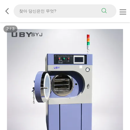
2
/
3