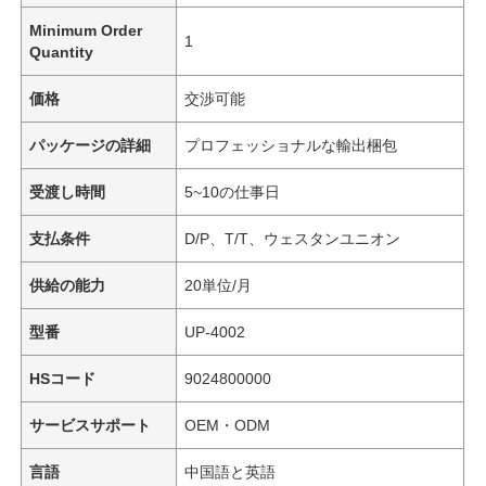
Minimum Order
1
Quantity
価格
交渉可能
パッケージの詳細
プロフェッショナルな輸出梱包
受渡し時間
5~10の仕事日
支払条件
D/P、T/T、ウェスタンユニオン
供給の能力
20単位/月
型番
UP-4002
HSコード
9024800000
サービスサポート
OEM・ODM
言語
中国語と英語