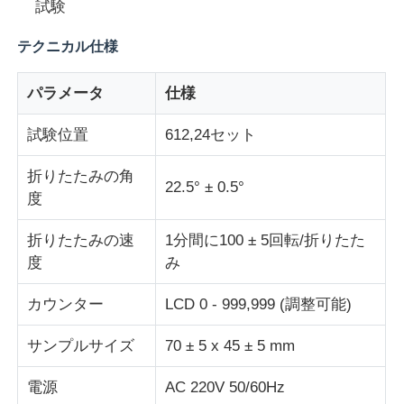
試験
テクニカル仕様
衝撃試験機
パラメータ
仕様
摩耗の試験機
試験位置
612,24セット
ゴム製試験装置
折りたたみの角
22.5° ± 0.5°
度
履物試験装置
折りたたみの速
1分間に100 ± 5回転/折りたた
度
み
建築材料の試験装置
カウンター
LCD 0 - 999,999 (調整可能)
パッケージ試験装置
サンプルサイズ
70 ± 5 x 45 ± 5 mm
電源
AC 220V 50/60Hz
接着剤試験装置