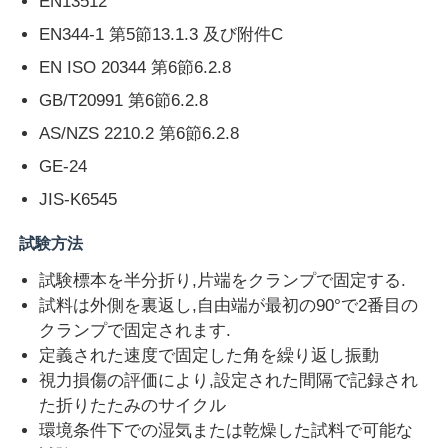
EN13512
EN344-1 第5節13.1.3 及び附件C
会社案内
EN ISO 20344 第6節6.2.8
GB/T20991 第6節6.2.8
品質管理
AS/NZS 2210.2 第6節6.2.8
GE-24
お問い合わせ
JIS-K6545
試験方法
見積依頼
試験標本を半分折り,片端をクランプで固定する.
試料は外側を裏返し,自由端が最初の90°で2番目の
研究室試験装置
クランプで固定されます.
定義された速度で固定した角を繰り返し振動
環境試験室
視力損傷の評価により,設定された間隔で記録され
た折りたたみのサイクル
環境条件下での湿気または乾燥した試料で可能な
ユニバーサルテストマシン