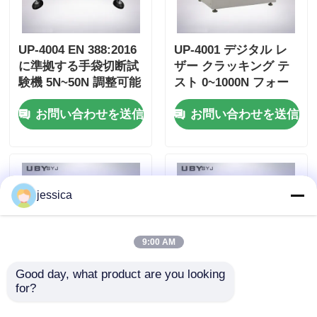
UP-4004 EN 388:2016
UP-4001 デジタル レ
に準拠する手袋切断試
ザー クラッキング テ
験機 5N~50N 調整可能
スト 0~1000N フォー
な負荷と精密圧感セン
ス 範囲 Φ6.35mm ス
お問い合わせを送信
お問い合わせを送信
サー
チール ボール と ± 1%
フォース 正確性 レザ
ー 粒 伸縮 試験
jessica
9:00 AM
Good day, what product are you looking 
for?
UP-4042 ジッパーテス
UP-4042 プロフェッシ
ト 1250 ± 50mm/Min
ョナル・ジッパースム