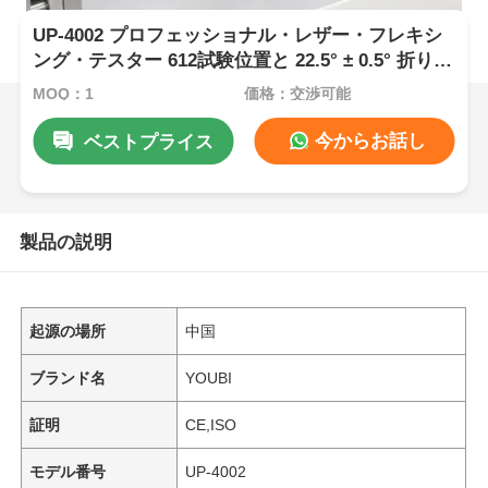
UP-4002 プロフェッショナル・レザー・フレキシ
ング・テスター 612試験位置と 22.5° ± 0.5° 折りた
たみ角を 70 ± 5 x 45 ± 5 mm 標本で設定する.
MOQ：1
価格：交渉可能
今からお話し
ベストプライス
製品の説明
起源の場所
中国
ブランド名
YOUBI
証明
CE,ISO
モデル番号
UP-4002