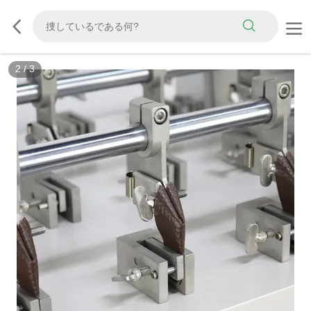
2
/
3