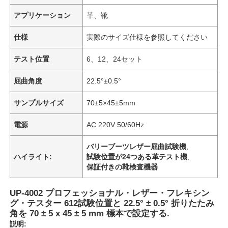
アプリケーション
革、靴
仕様
実際のサイズ仕様を参照してください
テスト位置
6、12、24セット
屈曲角度
22.5°±0.5°
サンプルサイズ
70±5×45±5mm
電源
AC 220V 50/60Hz
バリーブーツレザー屈曲試験機
,
ハイライト:
試験位置が24つある革テスト機
,
保証付きの靴検査機器
UP-4002 プロフェッショナル・レザー・フレキシン
グ・テスター 612試験位置と 22.5° ± 0.5° 折りたたみ
角を 70 ± 5 x 45 ± 5 mm 標本で設定する.
説明: