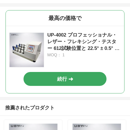
最高の価格で
UP-4002 プロフェッショナル・
レザー・フレキシング・テスタ
ー 612試験位置と 22.5° ± 0.5° 折
りたたみ角を 70 ± 5 x 45 ± 5
MOQ： 1
mm 標本で設定する.
続行
推薦されたプロダクト