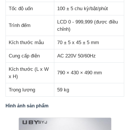
Tốc độ uốn
100 ± 5 chu kỳ/bật/phút
máy kiểm tra vải
LCD 0 - 999,999 (được điều
Trình đếm
chỉnh)
Bộ điều khiển nhiệt độ và độ ẩm
Kích thước mẫu
70 ± 5 x 45 ± 5 mm
máy đo độ cứng
Cung cấp điện
AC 220V 50/60Hz
Kích thước (L x W
790 × 430 × 490 mm
x H)
Trọng lượng
59 kg
Hình ảnh sản phẩm