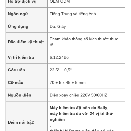
Hỗ trợ dịch vụ
OEM ODM
Ngôn ngữ
Tiếng Trung và tiếng Anh
Ứng dụng
Da, Giày
Tham khảo thông số kích thước thực
Đặc điểm kỹ thuật
tế
Vị trí kiểm tra
6,12,24Bộ
Góc uốn
22,5° ± 0,5°
Cỡ mẫu
70 ± 5 x 45 ± 5 mm
Nguồn điện
Điện xoay chiều 220V 50/60HZ
Máy kiểm tra độ bền da Bally
,
máy kiểm tra da với 24 vị trí thử
nghiệm
Điểm nổi bật:
,
thiết bị kiểm tra giày dép có bảo