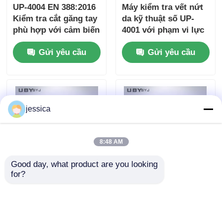
UP-4004 EN 388:2016
Máy kiểm tra vết nứt
Kiểm tra cắt găng tay
da kỹ thuật số UP-
phù hợp với cảm biến
4001 với phạm vi lực
áp suất và tải độ điều
0 ~ 1000N Quả bóng
Gửi yêu cầu
Gửi yêu cầu
chỉnh 5N ~ 50N
thép Φ6,35mm và độ
chính xác lực ± 1% để
kiểm tra độ căng của
hạt da
jessica
8:48 AM
Good day, what product are you looking 
for?
UP-4042 Thiết bị kiểm
UP-4042 Professional
tra khóa với tốc độ
Zipper Smoothness
1250 ± 50mm/min 0 ~
Tester với tốc độ thử
50N đo lực và chiều
nghiệm 1250 ±