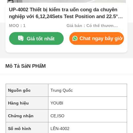
UP-4002 Thiết bị kiểm tra uốn cong da chuyên
nghiệp với 6,12,24Sets Test Position and 22.5° ±
0.5° Flexing Angle for 70 ± 5 x 45 ± 5 mm Sample
MOQ：1
Giá bán：Có thể thương lượng
Chat ngay bây giờ
Giá tốt nhất
Mô Tả SảN PHẩM
Nguồn gốc
Trung Quốc
Hàng hiệu
YOUBI
Chứng nhận
CE,ISO
Số mô hình
LÊN-4002