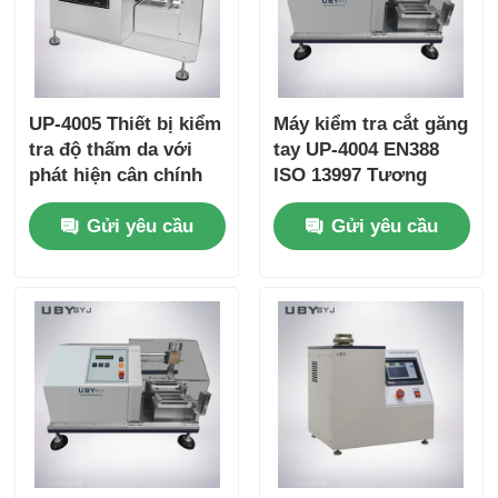
UP-4005 Thiết bị kiểm
Máy kiểm tra cắt găng
tra độ thấm da với
tay UP-4004 EN388
phát hiện cân chính
ISO 13997 Tương
xác và kiểm soát độ
thích với cảm biến tải
Gửi yêu cầu
Gửi yêu cầu
ẩm và nhiệt độ liên
thử nghiệm có thể
tục cho thiết bị thử
điều chỉnh và áp suất
nghiệm trong phòng
chính xác 5N ~ 50N
thí nghiệm