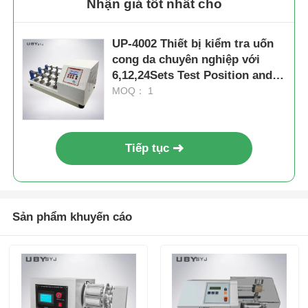
Nhận giá tốt nhất cho
UP-4002 Thiết bị kiểm tra uốn
cong da chuyên nghiệp với
6,12,24Sets Test Position and
22.5° ± 0.5° Flexing Angle for
MOQ： 1
70 ± 5 x 45 ± 5 mm Sample
Tiếp tục
Sản phẩm khuyến cáo