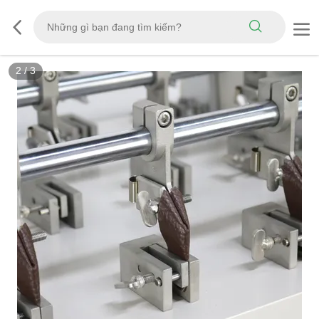
2
/
3