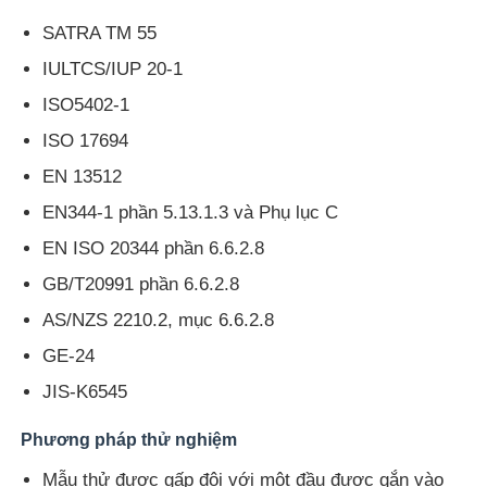
SATRA TM 55
Tham quan nhà máy
IULTCS/IUP 20-1
ISO5402-1
Kiểm soát chất lượng
ISO 17694
EN 13512
Liên hệ chúng tôi
EN344-1 phần 5.13.1.3 và Phụ lục C
EN ISO 20344 phần 6.6.2.8
Yêu cầu báo giá
GB/T20991 phần 6.6.2.8
AS/NZS 2210.2, mục 6.6.2.8
Thiết bị kiểm tra phòng thí nghiệm
GE-24
JIS-K6545
Phòng thử nghiệm môi trường
Phương pháp thử nghiệm
Máy kiểm tra phổ quát
Mẫu thử được gấp đôi với một đầu được gắn vào