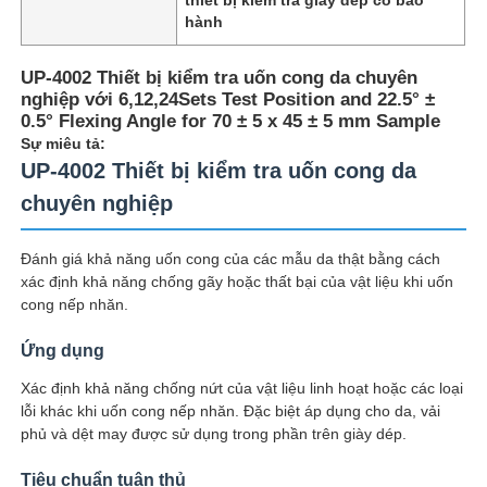
hành
UP-4002 Thiết bị kiểm tra uốn cong da chuyên
nghiệp với 6,12,24Sets Test Position and 22.5° ±
0.5° Flexing Angle for 70 ± 5 x 45 ± 5 mm Sample
Sự miêu tả:
UP-4002 Thiết bị kiểm tra uốn cong da
chuyên nghiệp
Đánh giá khả năng uốn cong của các mẫu da thật bằng cách
xác định khả năng chống gãy hoặc thất bại của vật liệu khi uốn
cong nếp nhăn.
Nhà
Ứng dụng
Xác định khả năng chống nứt của vật liệu linh hoạt hoặc các loại
lỗi khác khi uốn cong nếp nhăn. Đặc biệt áp dụng cho da, vải
Sản phẩm
phủ và dệt may được sử dụng trong phần trên giày dép.
Tiêu chuẩn tuân thủ
Về chúng tôi