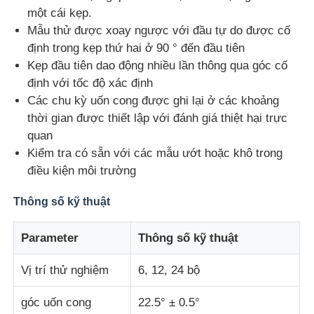
một cái kẹp.
Mẫu thử được xoay ngược với đầu tự do được cố
Máy kiểm tra tác động
định trong kẹp thứ hai ở 90 ° đến đầu tiên
Kẹp đầu tiên dao động nhiều lần thông qua góc cố
Máy thử abrasion
định với tốc độ xác định
Các chu kỳ uốn cong được ghi lại ở các khoảng
thời gian được thiết lập với đánh giá thiệt hại trực
thiết bị kiểm tra cao su
quan
Kiểm tra có sẵn với các mẫu ướt hoặc khô trong
Thiết bị kiểm tra giày dép
điều kiện môi trường
Thông số kỹ thuật
Thiết bị thử nghiệm vật liệu xây dựng
Parameter
Thông số kỹ thuật
Thiết bị thử nghiệm bao bì
Vị trí thử nghiệm
6, 12, 24 bộ
góc uốn cong
22.5° ± 0.5°
Thiết bị thử nghiệm chất dán