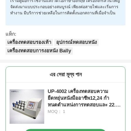
เรามีคู่มือการใช้งานและวิดีโอภาษาอังกฤษ เครื่องจักรส่วนใหญ่
จัดส่งมาแบบประกอบอย่างสมบูรณ์ เพียงต่อสายไฟและเริ่มการ
ทำงาน มีบริการช่วยเหลือในการติดตั้งนอกสถานที่เมื่อจำเป็น
แท็ก:
เครื่องทดสอบรองเท้า
อุปกรณ์ทดสอบหนัง
เครื่องทดสอบการงอหนัง Bally
এর সেরা মূল্য পান
UP-4002 เครื่องทดสอบความ
ยืดหยุ่นหนังมืออาชีพ12,24 กํา
หนดตําแหน่งการทดสอบและ 22.5
° ± 0.5 ° มุมบิดสําหรับ 70 ± 5 x 45
MOQ： 1
± 5 มม ตัวอย่าง