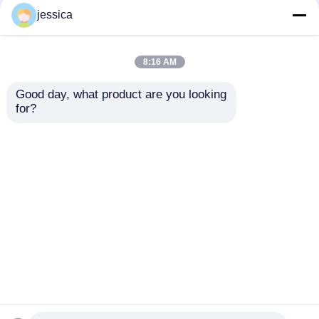
jessica
8:16 AM
Good day, what product are you looking 
for?
UP-4042 เครื่องทดสอบ
UP-4042 Professional
ซิป 1250 ± 50mm/Min
Zipper Smoothness
ความเร็ว 0 ~ 50N การ
Tester ด้วยความเร็วใน
วัดแรงและความยาวการ
การทดสอบ 1250 ±
ส่งคำถาม
ส่งคำถาม
ทดสอบ 80 ~ 240mm
50mm/Min ระยะแรง 0
~ 50N และการสนับสนุน
OEM ODM
บ้าน
เกี่ยวกับเรา
ติดต่อเรา
Desktop Site
แผนผังเว็บไซต์
นโยบายความเป็นส่วนตัว
คุณภาพ
อุปกรณ์ทดสอบในห้องปฏิบัติการ
โรงงานใน