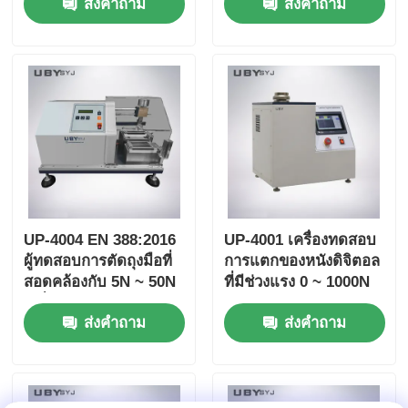
ส่งคำถาม
ส่งคำถาม
ความชื้นและอุณหภูมิ
ภาระที่ปรับและเซ็นเซอร์
แบบคงที่สําหรับอุปกรณ์
ความดันแม่นยํา
ทดสอบห้องปฏิบัติการ
UP-4004 EN 388:2016
UP-4001 เครื่องทดสอบ
ผู้ทดสอบการตัดถุงมือที่
การแตกของหนังดิจิตอล
สอดคล้องกับ 5N ~ 50N
ที่มีช่วงแรง 0 ~ 1000N
เครื่องตรวจจับความอ้วน
Φ6.35mm ลูกเหล็กและ
ส่งคำถาม
ส่งคำถาม
และแรงดันที่สามารถ
ความแม่นยําของแรง ±
ปรับได้
1% สําหรับการทดสอบ
ความยืดของเมล็ดหนัง