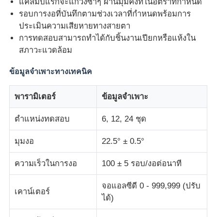
แคลมป์แรกจะแกว่งซ้ำๆ ผ่านมุมคงที่ในอัตราที่กำหนด
รอบการงอที่บันทึกตามช่วงเวลาที่กำหนดพร้อมการ
เครื่องทดสอบแรงกระแทก
ประเมินความเสียหายทางสายตา
การทดสอบสามารถทำได้กับชิ้นงานเปียกหรือแห้งใน
สภาวะแวดล้อม
เครื่องทดสอบการบด
ข้อมูลจำเพาะทางเทคนิค
อุปกรณ์ทดสอบยาง
พารามิเตอร์
ข้อมูลจำเพาะ
อุปกรณ์ทดสอบรองเท้า
ตำแหน่งทดสอบ
6, 12, 24 ชุด
มุมงอ
22.5° ± 0.5°
อุปกรณ์ทดสอบวัสดุก่อสร้าง
ความเร็วในการงอ
100 ± 5 รอบ/งอต่อนาที
อุปกรณ์ทดสอบบรรจุภัณฑ์
จอแอลซีดี 0 - 999,999 (ปรับ
เคาน์เตอร์
ได้)
อุปกรณ์การทดสอบเครื่องติด