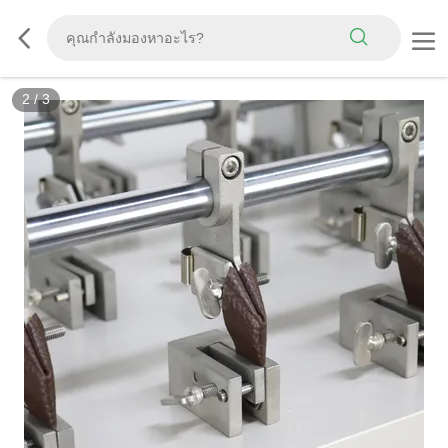
2
/
3