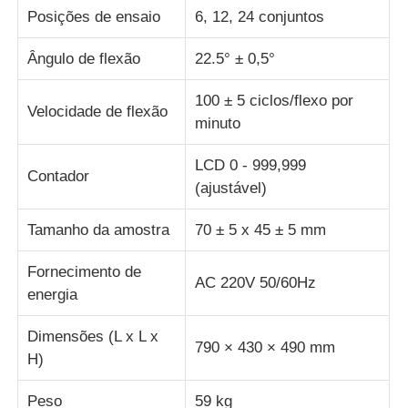
Posições de ensaio
6, 12, 24 conjuntos
máquina de teste de tecido
Ângulo de flexão
22.5° ± 0,5°
100 ± 5 ciclos/flexo por
Controlador da temperatura e da umidade
Velocidade de flexão
minuto
verificador da dureza
LCD 0 - 999,999
Contador
(ajustável)
Tamanho da amostra
70 ± 5 x 45 ± 5 mm
Fornecimento de
AC 220V 50/60Hz
energia
Dimensões (L x L x
790 × 430 × 490 mm
H)
Peso
59 kg