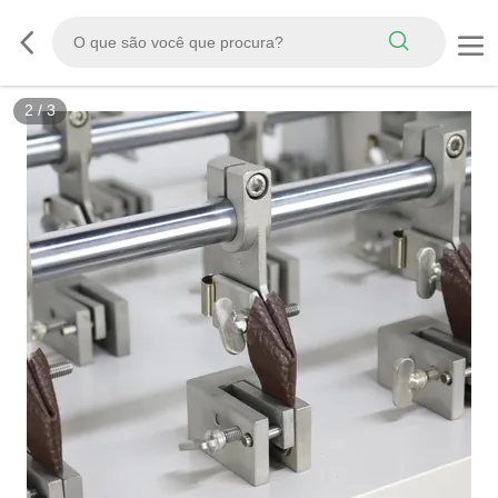
3
/
3