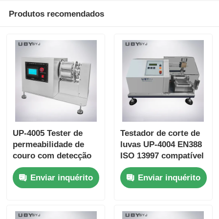
Produtos recomendados
UP-4005 Tester de
Testador de corte de
permeabilidade de
luvas UP-4004 EN388
couro com detecção
ISO 13997 compatível
de pesagem de
com carga de teste
Enviar inquérito
Enviar inquérito
precisão e controlo
ajustável 5N ~ 50N e
constante de umidade
sensor de pressão de
e temperatura para
precisão
equipamento de