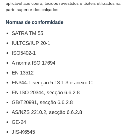
aplicável aos couro, tecidos revestidos e têxteis utilizados na
parte superior dos calçados.
Fábrica
Normas de conformidade
SATRA TM 55
Controle de Qualidade
IULTCS/IUP 20-1
ISO5402-1
Fale Conosco
A norma ISO 17694
EN 13512
Pedir um orçamento
EN344-1 secção 5.13.1.3 e anexo C
EN ISO 20344, secção 6.6.2.8
Equipamento de testes do laboratório
GB/T20991, secção 6.6.2.8
Câmara de Teste Ambiental
AS/NZS 2210.2, secção 6.6.2.8
GE-24
Máquina de teste universal
JIS-K6545