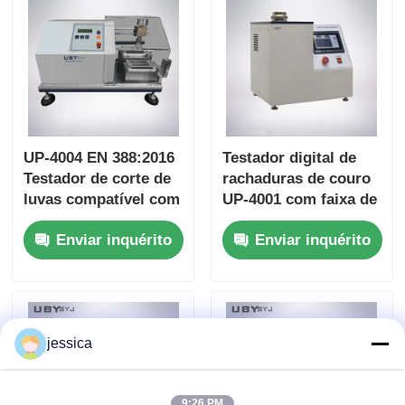
ensaio de laboratório
UP-4004 EN 388:2016
Testador digital de
Testador de corte de
rachaduras de couro
luvas compatível com
UP-4001 com faixa de
carga ajustável 5N ~
força de 0 ~ 1000N
Enviar inquérito
Enviar inquérito
50N e sensor de
esfera de aço de
pressão de precisão
Φ6,35 mm e precisão
de força de ± 1% para
testes de distensão
de grãos de couro
jessica
9:26 PM