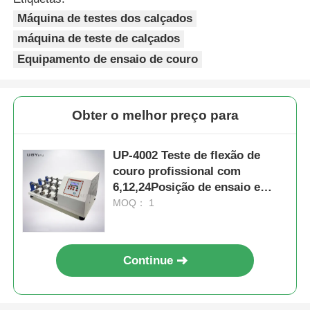
Máquina de testes dos calçados
máquina de teste de calçados
Equipamento de ensaio de couro
Obter o melhor preço para
UP-4002 Teste de flexão de
couro profissional com
6,12,24Posição de ensaio e
ângulo de flexão de 22,5° ± 0,5°
MOQ： 1
para amostras de 70 ± 5 x 45 ±
5 mm
Continue