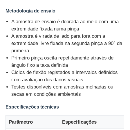
Metodologia de ensaio
Máquina de teste de impacto
A amostra de ensaio é dobrada ao meio com uma
extremidade fixada numa pinça
Máquina de testes da abrasão
A amostra é virada de lado para fora com a
extremidade livre fixada na segunda pinça a 90° da
primeira
equipamento de teste de borracha
Primeiro pinça oscila repetidamente através de
ângulo fixo a taxa definida
Equipamento de teste de calçados
Ciclos de flexão registados a intervalos definidos
com avaliação dos danos visuais
Testes disponíveis com amostras molhadas ou
Equipamento de ensaio de materiais de construção
secas em condições ambientais
Especificações técnicas
Equipamento de ensaio de embalagens
Parâmetro
Especificações
Equipamento de ensaio de adesivos