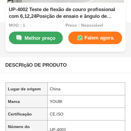
UP-4002 Teste de flexão de couro profissional
com 6,12,24Posição de ensaio e ângulo de
flexão de 22,5° ± 0,5° para amostras de 70 ± 5 x
MOQ：1
Preço：Negociável
45 ± 5 mm
Falem agora.
Melhor preço
DESCRIçãO DE PRODUTO
Lugar de origem
China
Marca
YOUBI
Certificação
CE,ISO
Número do
UP-4002