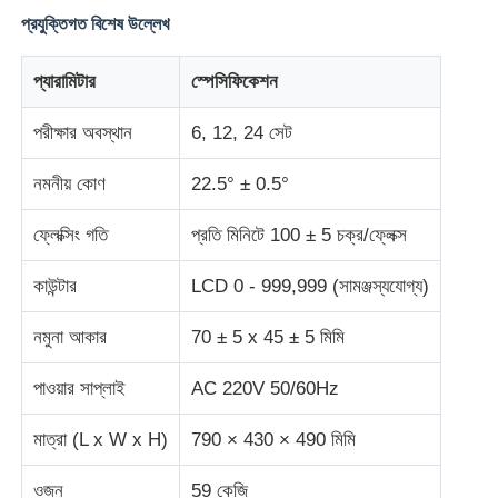
প্রযুক্তিগত বিশেষ উল্লেখ
ইমপ্যাক্ট টেস্টিং মেশিন
প্যারামিটার
স্পেসিফিকেশন
ঘর্ষণ পরীক্ষার যন্ত্র
পরীক্ষার অবস্থান
6, 12, 24 সেট
নমনীয় কোণ
22.5° ± 0.5°
রাবার পরীক্ষার সরঞ্জাম
ফ্লেক্সিং গতি
প্রতি মিনিটে 100 ± 5 চক্র/ফ্লেক্স
পাদুকা পরীক্ষার সরঞ্জাম
কাউন্টার
LCD 0 - 999,999 (সামঞ্জস্যযোগ্য)
নমুনা আকার
70 ± 5 x 45 ± 5 মিমি
নির্মাণ সামগ্রী পরীক্ষার সরঞ্জাম
পাওয়ার সাপ্লাই
AC 220V 50/60Hz
প্যাকেজিং পরীক্ষা সরঞ্জাম
মাত্রা (L x W x H)
790 × 430 × 490 মিমি
আঠালো পরীক্ষার সরঞ্জাম
ওজন
59 কেজি