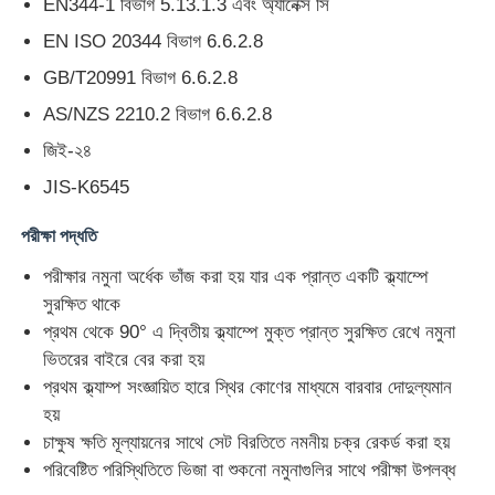
EN344-1 বিভাগ 5.13.1.3 এবং অ্যানেক্স সি
EN ISO 20344 বিভাগ 6.6.2.8
কারখানা ভ্রমণ
GB/T20991 বিভাগ 6.6.2.8
AS/NZS 2210.2 বিভাগ 6.6.2.8
মান নিয়ন্ত্রণ
জিই-২৪
JIS-K6545
আমাদের সাথে যোগাযোগ করুন
পরীক্ষা পদ্ধতি
উদ্ধৃতির জন্য আবেদন
পরীক্ষার নমুনা অর্ধেক ভাঁজ করা হয় যার এক প্রান্ত একটি ক্ল্যাম্পে
সুরক্ষিত থাকে
প্রথম থেকে 90° এ দ্বিতীয় ক্ল্যাম্পে মুক্ত প্রান্ত সুরক্ষিত রেখে নমুনা
ল্যাব টেস্টিং ইকুইপমেন্ট
ভিতরের বাইরে বের করা হয়
প্রথম ক্ল্যাম্প সংজ্ঞায়িত হারে স্থির কোণের মাধ্যমে বারবার দোদুল্যমান
এনভায়রনমেন্টাল টেস্ট চেম্বার
হয়
চাক্ষুষ ক্ষতি মূল্যায়নের সাথে সেট বিরতিতে নমনীয় চক্র রেকর্ড করা হয়
পরিবেষ্টিত পরিস্থিতিতে ভিজা বা শুকনো নমুনাগুলির সাথে পরীক্ষা উপলব্ধ
ইউনিভার্সাল টেস্টিং মেশিন