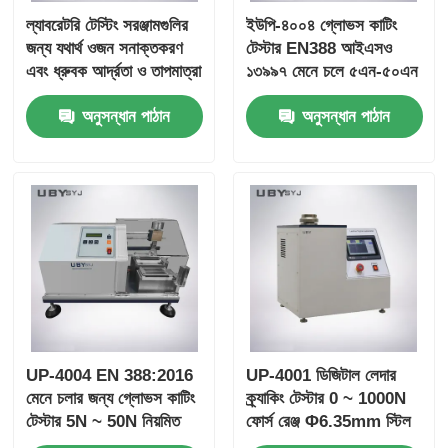
ল্যাবরেটরি টেস্টিং সরঞ্জামগুলির
ইউপি-৪০০৪ গ্লোভস কাটিং
জন্য যথার্থ ওজন সনাক্তকরণ
টেস্টার EN388 আইএসও
এবং ধ্রুবক আর্দ্রতা ও তাপমাত্রা
১৩৯৯৭ মেনে চলে ৫এন-৫০এন
নিয়ন্ত্রণ সহ ইউপি -4005
নিয়মিত পরীক্ষার লোড এবং
অনুসন্ধান পাঠান
অনুসন্ধান পাঠান
চামড়ার পারমিএবিলিটি পরীক্ষক
নির্ভুলতা চাপ সেন্সর
UP-4004 EN 388:2016
UP-4001 ডিজিটাল লেদার
মেনে চলার জন্য গ্লোভস কাটিং
ক্র্যাকিং টেস্টার 0 ~ 1000N
টেস্টার 5N ~ 50N নিয়মিত
ফোর্স রেঞ্জ Φ6.35mm স্টিল
লোড এবং যথার্থ চাপ সেন্সর সহ
বল এবং ± 1% ফোর্স নির্ভুলতা