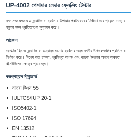
UP-4002 পেশাদার লেদার ফ্লেক্সিং টেস্টার
নমন creases এ ক্র্যাকিং বা ব্যর্থতার উপাদান প্রতিরোধের নির্ধারণ করে প্রকৃত চামড়ার
নমুনার নমন প্রতিরোধের মূল্যায়ন করে।
আবেদন
ফ্লেক্সিং ক্রিজে ক্র্যাকিং বা অন্যান্য ধরণের ব্যর্থতার জন্য নমনীয় উপকরণগুলির প্রতিরোধ
নির্ধারণ করে। বিশেষ করে চামড়া, প্রলিপ্ত কাপড় এবং পাদুকা উপরের অংশে ব্যবহৃত
টেক্সটাইলের ক্ষেত্রে প্রযোজ্য।
কমপ্লায়েন্স স্ট্যান্ডার্ড
সাতরা টিএম 55
বাড়ি
IULTCS/IUP 20-1
ISO5402-1
পণ্য
ISO 17694
EN 13512
আমাদের সম্পর্কে