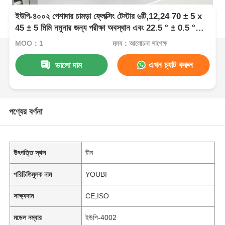
ইউপি-৪০০২ পেশাদার চামড়া ফ্লেক্সিং টেস্টার ৬টি,12,24 70 ± 5 x
45 ± 5 মিমি নমুনার জন্য পরীক্ষা অবস্থান এবং 22.5 ° ± 0.5 °
ফ্লেক্সিং কোণ সেট করুন
MOQ：1
মূল্য：আলোচনা সাপেক্ষ
এখন চ্যাট করুন
ভালো দাম
পণ্যের বর্ণনা
উৎপত্তি স্থল
চীন
পরিচিতিমুলক নাম
YOUBI
সাক্ষ্যদান
CE,ISO
মডেল নম্বার
ইউপি-4002