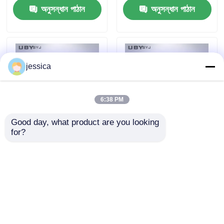
অনুসন্ধান পাঠান
অনুসন্ধান পাঠান
সঙ্গে লেদার গ্রান ডিস্টেনশন
টেস্টিং
jessica
6:38 PM
Good day, what product are you looking 
for?
UP-4042 জিপার পরীক্ষক
UP-4042 পেশাদার জিপার
1250 ± 50mm/Min গতি
মসৃণতা পরীক্ষক 1250 ± 50
0 ~ 50N বল পরিমাপ এবং 80
মিমি / মিনিট পরীক্ষার গতি, 0 ~
~ 240mm পরীক্ষার দৈর্ঘ্য
50 এন ফোর্স রেঞ্জ এবং OEM
অনুসন্ধান পাঠান
অনুসন্ধান পাঠান
ODM সমর্থন সহ