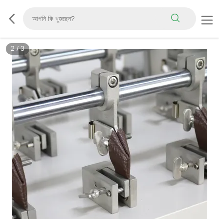
2
/
3