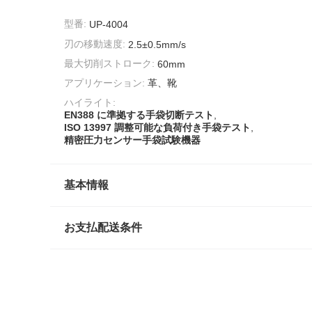
型番:
UP-4004
刃の移動速度:
2.5±0.5mm/s
最大切削ストローク:
60mm
アプリケーション:
革、靴
ハイライト:
EN388 に準拠する手袋切断テスト
,
ISO 13997 調整可能な負荷付き手袋テスト
,
精密圧力センサー手袋試験機器
基本情報
お支払配送条件