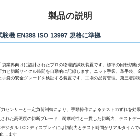
製品の説明
験機 EN388 ISO 13997 規格に準拠
手袋業界向けに設計されたプロの物理的試験装置です。標準の回転切断
断力と切断サイクル時間を自動的に記録します。ニット手袋、革手袋、
た手袋の安全グレードを検証する装置です。工場の品質管理、第三者試
圧力センサーと一定負荷制御により、手動操作によるテストのずれを効
入された高硬度の切断ブレード、耐摩耗性と一貫した切断力、テストデ
:
デジタル LCD ディスプレイには切削力とテスト時間がリアルタイム
止します