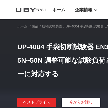
ホーム
企業情報
ホーム
/
製品
/
履物試験装置
/
UP-4004 手袋切断試験器 
UP-4004 手袋切断試験器 EN38
5N~50N 調整可能な試験負
ーに対応する
ベストプライス
今からお話し