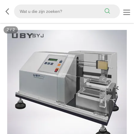
2
/
2