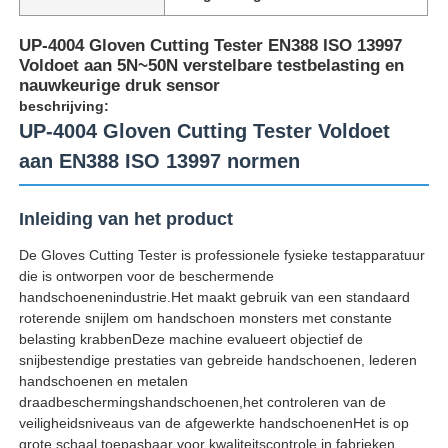
UP-4004 Gloven Cutting Tester EN388 ISO 13997
Voldoet aan 5N~50N verstelbare testbelasting en
nauwkeurige druk sensor
beschrijving:
UP-4004 Gloven Cutting Tester Voldoet
aan EN388 ISO 13997 normen
Inleiding van het product
De Gloves Cutting Tester is professionele fysieke testapparatuur
die is ontworpen voor de beschermende
handschoenenindustrie.Het maakt gebruik van een standaard
Thuis
roterende snijlem om handschoen monsters met constante
belasting krabbenDeze machine evalueert objectief de
snijbestendige prestaties van gebreide handschoenen, lederen
Producten
handschoenen en metalen
draadbeschermingshandschoenen,het controleren van de
veiligheidsniveaus van de afgewerkte handschoenenHet is op
Over ons
grote schaal toepasbaar voor kwaliteitscontrole in fabrieken,