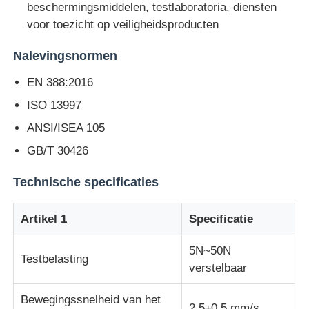
beschermingsmiddelen, testlaboratoria, diensten
voor toezicht op veiligheidsproducten
stof testmachine
Nalevingsnormen
Temperatuur en Vochtigheidscontrolemechanisme
EN 388:2016
ISO 13997
hardheidsmeetapparaat
ANSI/ISEA 105
GB/T 30426
Technische specificaties
Artikel 1
Specificatie
5N~50N
Testbelasting
verstelbaar
Bewegingssnelheid van het
2.5±0,5 mm/s