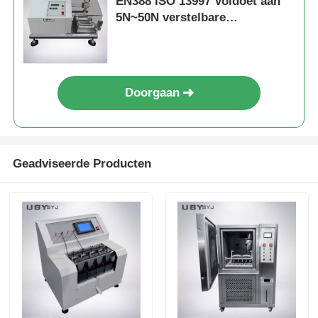
EN388 ISO 13997 Voldoet aan
5N~50N verstelbare
testbelasting en nauwkeurige
druk sensor
Doorgaan
Geadviseerde Producten