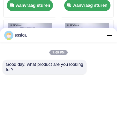
Aanvraag sturen
Aanvraag sturen
Stainless Steel
Stroke and 0~500N
Construction for
Test Load Range
Rubber Cold Bending
ASTM D2051
Resistance Testing
Compliant
ISO 5423
jessica
7:09 PM
Good day, what product are you looking 
for?
UP-4008 Zipper
ISO17235 Compliant
Reciprocating Fatigue
Leather Softness
Testing Machine with
Tester with 500g Load
Replaceable Multi-
for Non-Destructive
Aanvraag sturen
Aanvraag sturen
size fixtures and
Detection of Leather
0~500N Test Load
Hand Feel
Range for 75mm
Reciprocating Stroke