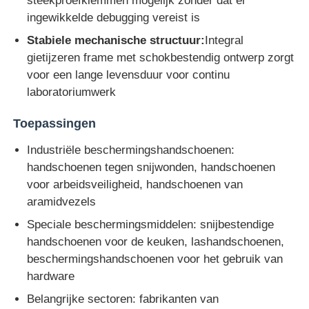
steekproefklemmen mogelijk zonder dat er
ingewikkelde debugging vereist is
Impact testmachine
Stabiele mechanische structuur:
Integral
gietijzeren frame met schokbestendig ontwerp zorgt
voor een lange levensduur voor continu
Schuring het testen Machine
laboratoriumwerk
Toepassingen
rubber het testen materiaal
Industriële beschermingshandschoenen:
handschoenen tegen snijwonden, handschoenen
Apparatuur voor het testen van schoenen
voor arbeidsveiligheid, handschoenen van
aramidvezels
Gebouwmaterialen-testapparatuur
Speciale beschermingsmiddelen: snijbestendige
handschoenen voor de keuken, lashandschoenen,
Verpakkingstestapparatuur
beschermingshandschoenen voor het gebruik van
hardware
Testapparatuur voor kleefstoffen
Belangrijke sectoren: fabrikanten van