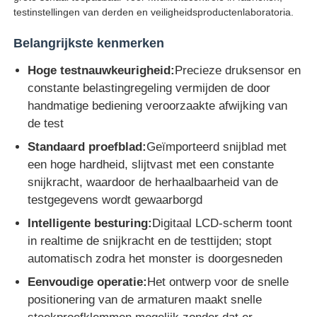
testinstellingen van derden en veiligheidsproductenlaboratoria.
Fabrieksreis
Belangrijkste kenmerken
Hoge testnauwkeurigheid:
Precieze druksensor en
Kwaliteitscontrole
constante belastingregeling vermijden de door
handmatige bediening veroorzaakte afwijking van
de test
Contacteer ons
Standaard proefblad:
Geïmporteerd snijblad met
een hoge hardheid, slijtvast met een constante
Vraag een offerte aan
snijkracht, waardoor de herhaalbaarheid van de
testgegevens wordt gewaarborgd
Laboratorium het Testen Materiaal
Intelligente besturing:
Digitaal LCD-scherm toont
in realtime de snijkracht en de testtijden; stopt
automatisch zodra het monster is doorgesneden
Milieutestkamer
Eenvoudige operatie:
Het ontwerp voor de snelle
positionering van de armaturen maakt snelle
Universele testmachine