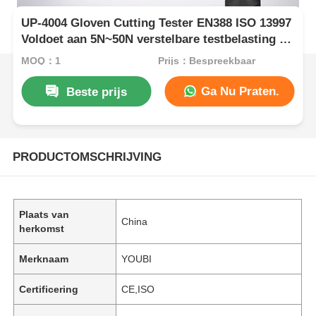
UP-4004 Gloven Cutting Tester EN388 ISO 13997
Voldoet aan 5N~50N verstelbare testbelasting en
nauwkeurige druk sensor
MOQ：1
Prijs：Bespreekbaar
Ga Nu Praten.
Beste prijs
PRODUCTOMSCHRIJVING
Plaats van
China
herkomst
Merknaam
YOUBI
Certificering
CE,ISO