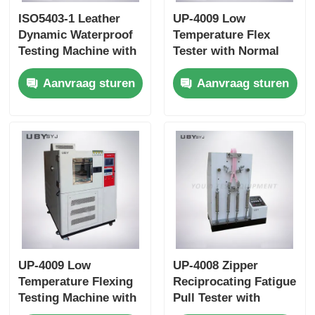
ISO5403-1 Leather
UP-4009 Low
Dynamic Waterproof
Temperature Flex
Testing Machine with
Tester with Normal
4/6 Stations Optional
Temperature ~ -30ºC
Aanvraag sturen
Aanvraag sturen
50 Cycles/min
Range, ≤±0.5ºC
Adjustable Speed and
Uniformity, and
SUS Stainless Steel
80min Cooling Time
Water Tank
UP-4009 Low
UP-4008 Zipper
Temperature Flexing
Reciprocating Fatigue
Testing Machine with
Pull Tester with
Vertical Design and
75mm Reciprocating