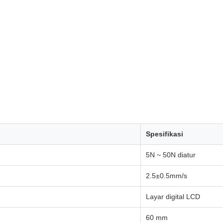
Spesifikasi
5N ~ 50N diatur
2.5±0.5mm/s
Layar digital LCD
60 mm