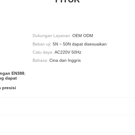
Dukungan Layanan:
OEM ODM
Beban uji:
5N ~ 50N dapat disesuaikan
Catu daya:
AC220V 50Hz
Bahasa:
Cina dan Inggris
engan EN388
,
ng dapat
 presisi