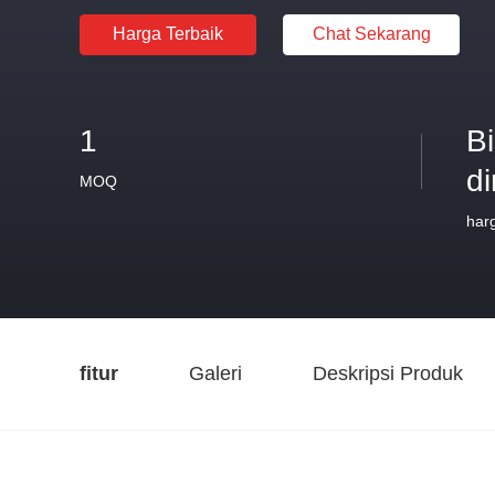
Harga Terbaik
Chat Sekarang
1
B
d
MOQ
har
fitur
Galeri
Deskripsi Produk