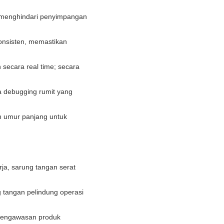
if menghindari penyimpangan
onsisten, memastikan
secara real time; secara
a debugging rumit yang
an umur panjang untuk
ja, sarung tangan serat
 tangan pelindung operasi
n pengawasan produk