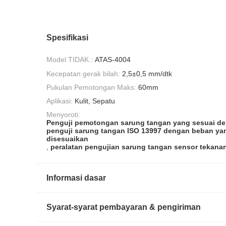
Spesifikasi
Model TIDAK.:
ATAS-4004
Kecepatan gerak bilah:
2,5±0,5 mm/dtk
Pukulan Pemotongan Maks:
60mm
Aplikasi:
Kulit, Sepatu
Menyoroti:
Penguji pemotongan sarung tangan yang sesuai d
penguji sarung tangan ISO 13997 dengan beban ya
disesuaikan
,
peralatan pengujian sarung tangan sensor tekanan
Informasi dasar
Syarat-syarat pembayaran & pengiriman