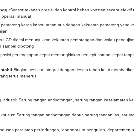
nggi:
Sensor tekanan presisi dan kontrol beban konstan secara efekt
h operasi manual
 pemotong keras impor, tahan aus dengan kekuatan pemotong yang k
jian
n LCD digital menunjukkan kekuatan pemotongan dan waktu pengujian 
ah sampel dipotong
 posisi perlengkapan cepat memungkinkan penjepit sampel cepat tanp
stabil:
Bingkai besi cor integral dengan desain tahan kejut memberik
yang terus menerus
 industri: Sarung tangan antipotongan, sarung tangan keselamatan ker
khusus: Sarung tangan antipotongan dapur, sarung tangan las, sarung
Produsen peralatan perlindungan, laboratorium pengujian, departeme