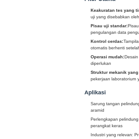
Keakuratan tes yang ti
uji yang disebabkan ole
Pisau uji standar:
Pisau
pengulangan data pengu
Kontrol cerdas:
Tampila
otomatis berhenti setel
Operasi mudah:
Desain
diperlukan
Struktur mekanik yang 
pekerjaan laboratorium 
Aplikasi
Sarung tangan pelindung
aramid
Perlengkapan pelindung 
perangkat keras
Industri yang relevan: 