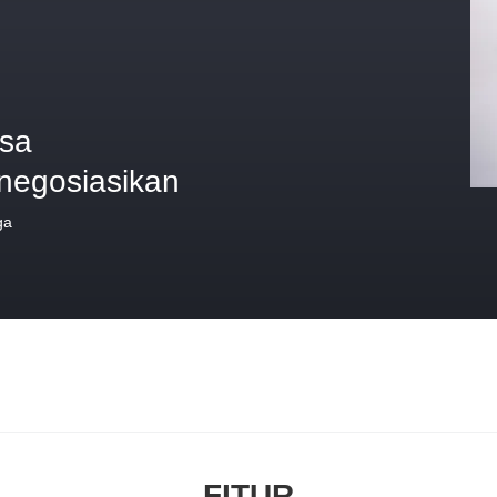
isa
inegosiasikan
ga
FITUR