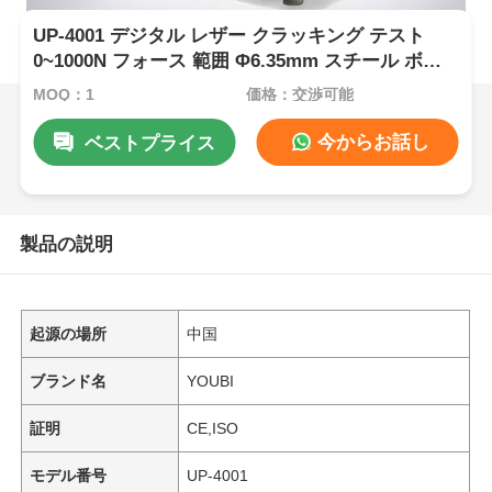
UP-4001 デジタル レザー クラッキング テスト
0~1000N フォース 範囲 Φ6.35mm スチール ボー
ル と ± 1% フォース 正確性 レザー 粒 伸縮 試験
MOQ：1
価格：交渉可能
今からお話し
ベストプライス
製品の説明
起源の場所
中国
ブランド名
YOUBI
証明
CE,ISO
モデル番号
UP-4001