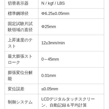
切替表示器
N / kgf / LBS
衝撃試験機
標準鋼球径
Φ6.25±0.05mm
固定試験片試
Φ25mm
摩耗の試験機
験領域の直径
上昇速度のテ
12±3mm/min
ゴム製試験装置
スト
最大膨張スト
履物試験装置
0～45mm
ローク
膨張変位分解
建築材料の試験装置
0.01mm
能
変位誤差
≤0.05mm
パッケージ試験装置
LCDデジタルタッチスクリー
制御システム
ン、自動記録＆平均計算
接着剤試験装置