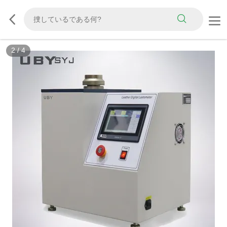
2
/
4