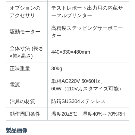
オプションの
テストレポート出力用の内蔵サ
生地試験機
アクセサリ
ーマルプリンター
高精度ステッピングサーボモー
駆動モーター
温度および湿気のコントローラー
ター
全体寸法 (長さ
440×330×480mm
硬度のテスター
×幅×高さ)
正味重量
30kg
単相AC220V 50/60Hz、
電源
60W（110Vカスタマイズ可能）
治具の材質
防錆SUS304ステンレス
動作周囲条件
温度20±5℃、湿度40%～70%RH
製品画像