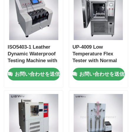
ISO5403-1 Leather
UP-4009 Low
Dynamic Waterproof
Temperature Flex
Testing Machine with
Tester with Normal
4/6 Stations Optional
Temperature ~ -30ºC
お問い合わせを送信
お問い合わせを送信
50 Cycles/min
Range, ≤±0.5ºC
Adjustable Speed and
Uniformity, and
SUS Stainless Steel
80min Cooling Time
Water Tank