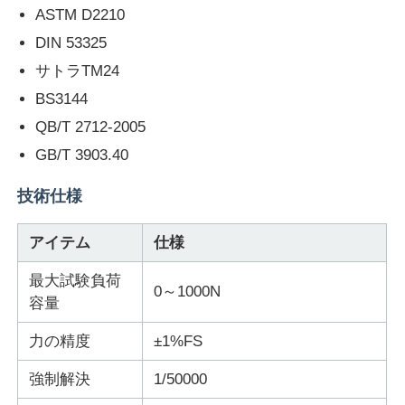
ASTM D2210
DIN 53325
会社案内
サトラTM24
BS3144
品質管理
QB/T 2712-2005
GB/T 3903.40
お問い合わせ
技術仕様
見積依頼
アイテム
仕様
最大試験負荷
研究室試験装置
0～1000N
容量
環境試験室
力の精度
±1%FS
強制解決
1/50000
ユニバーサルテストマシン