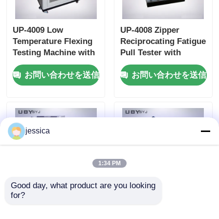
UP-4009 Low
UP-4008 Zipper
Temperature Flexing
Reciprocating Fatigue
Testing Machine with
Pull Tester with
Vertical Design and
75mm Reciprocating
お問い合わせを送信
お問い合わせを送信
Stainless Steel
Stroke and 0~500N
Construction for
Test Load Range
Rubber Cold Bending
ASTM D2051
Resistance Testing
Compliant
ISO 5423
jessica
1:34 PM
Good day, what product are you looking 
for?
UP-4008 Zipper
ISO17235 Compliant
Reciprocating Fatigue
Leather Softness