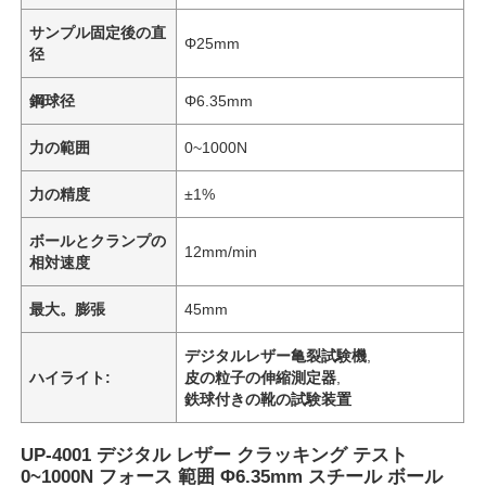
サンプル固定後の直
Φ25mm
径
鋼球径
Φ6.35mm
力の範囲
0~1000N
力の精度
±1%
ボールとクランプの
12mm/min
相対速度
最大。膨張
45mm
デジタルレザー亀裂試験機
,
ハイライト:
皮の粒子の伸縮測定器
,
鉄球付きの靴の試験装置
UP-4001 デジタル レザー クラッキング テスト
0~1000N フォース 範囲 Φ6.35mm スチール ボール