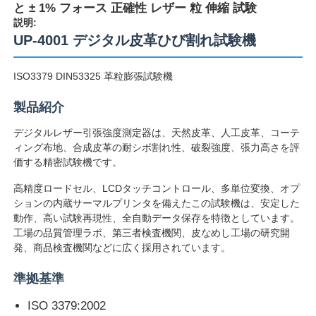
と ± 1% フォース 正確性 レザー 粒 伸縮 試験
説明:
UP-4001 デジタル皮革ひび割れ試験機
ISO3379 DIN53325 革粒膨張試験機
製品紹介
デジタルレザー引張強度測定器は、天然皮革、人工皮革、コーテ
ィング布地、合成皮革の耐シボ割れ性、破裂強度、張力高さを評
価する精密試験機です。
高精度ロードセル、LCDタッチコントロール、多単位変換、オプ
ションの内蔵サーマルプリンタを備えたこの試験機は、安定した
動作、高い試験再現性、全自動データ保存を特徴としています。
ホーム
工場の品質管理ラボ、第三者検査機関、皮なめし工場の研究開
発、商品検査機関などに広く採用されています。
製品
準拠基準
ISO 3379:2002
企業情報