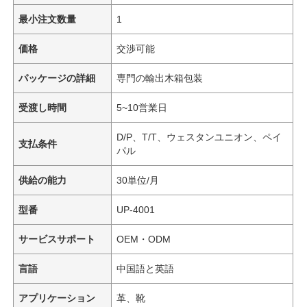
最小注文数量
1
価格
交渉可能
パッケージの詳細
専門の輸出木箱包装
受渡し時間
5~10営業日
D/P、T/T、ウェスタンユニオン、ペイ
支払条件
パル
供給の能力
30単位/月
型番
UP-4001
サービスサポート
OEM・ODM
言語
中国語と英語
アプリケーション
革、靴