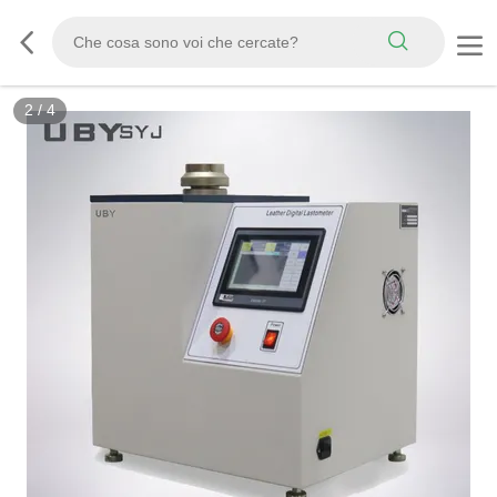
3
/
4