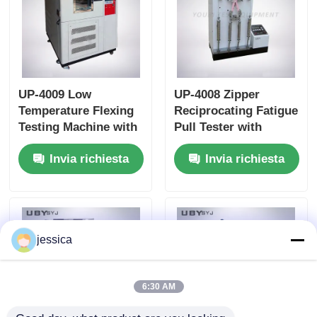
UP-4009 Low
UP-4008 Zipper
Temperature Flexing
Reciprocating Fatigue
Testing Machine with
Pull Tester with
Vertical Design and
75mm Reciprocating
Invia richiesta
Invia richiesta
Stainless Steel
Stroke and 0~500N
Construction for
Test Load Range
Rubber Cold Bending
ASTM D2051
Resistance Testing
Compliant
ISO 5423
jessica
6:30 AM