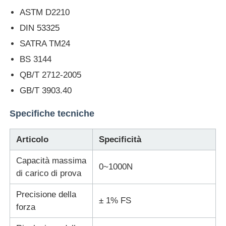
ASTM D2210
Macchina per test di impatto
DIN 53325
SATRA TM24
Macchina di prova dell'abrasione
BS 3144
QB/T 2712-2005
GB/T 3903.40
apparecchiatura di collaudo di gomma
Specifiche tecniche
Apparecchiature per test sulle calzature
Articolo
Specificità
Attrezzature per la prova dei materiali da costruzione
Capacità massima
0~1000N
di carico di prova
Apparecchiature per la prova degli imballaggi
Precisione della
± 1% FS
forza
Attrezzature per la prova degli adesivi