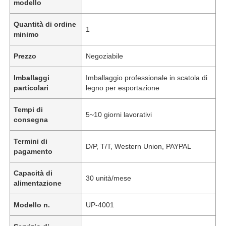
modello
Quantità di ordine
1
minimo
Prezzo
Negoziabile
Imballaggi
Imballaggio professionale in scatola di
particolari
legno per esportazione
Tempi di
5~10 giorni lavorativi
consegna
Termini di
D/P, T/T, Western Union, PAYPAL
pagamento
Capacità di
30 unità/mese
alimentazione
Modello n.
UP-4001