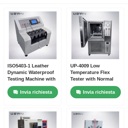
ISO5403-1 Leather
UP-4009 Low
Dynamic Waterproof
Temperature Flex
Testing Machine with
Tester with Normal
4/6 Stations Optional
Temperature ~ -30ºC
Invia richiesta
Invia richiesta
50 Cycles/min
Range, ≤±0.5ºC
Adjustable Speed and
Uniformity, and
SUS Stainless Steel
80min Cooling Time
Water Tank