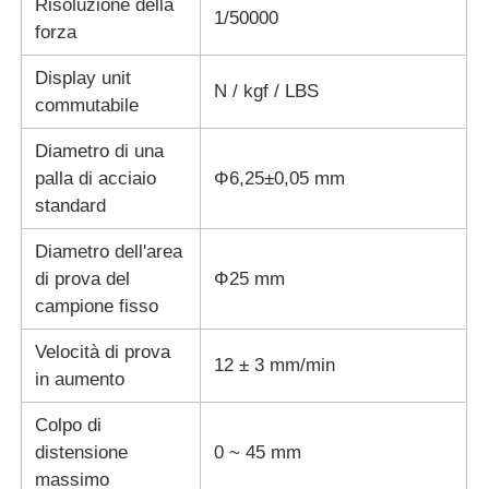
Risoluzione della
1/50000
forza
macchina per prove su tessuti
Display unit
N / kgf / LBS
commutabile
Regolatore di umidità e di temperatura
Diametro di una
palla di acciaio
Φ6,25±0,05 mm
tester di durezza
standard
Diametro dell'area
di prova del
Φ25 mm
campione fisso
Velocità di prova
12 ± 3 mm/min
in aumento
Colpo di
distensione
0 ~ 45 mm
massimo