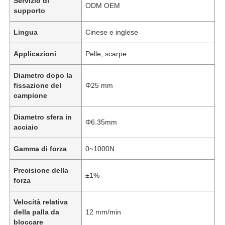
Servizio di
ODM OEM
supporto
Lingua
Cinese e inglese
Applicazioni
Pelle, scarpe
Diametro dopo la
fissazione del
Φ25 mm
campione
Diametro sfera in
Φ6.35mm
acciaio
Gamma di forza
0~1000N
Precisione della
±1%
forza
Velocità relativa
della palla da
12 mm/min
bloccare