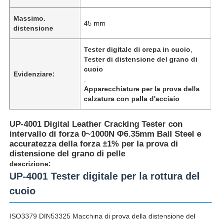
Massimo.
45 mm
distensione
Tester digitale di crepa in cuoio
,
Tester di distensione del grano di
cuoio
Evidenziare:
,
Apparecchiature per la prova della
calzatura con palla d'acciaio
UP-4001 Digital Leather Cracking Tester con
intervallo di forza 0~1000N Φ6.35mm Ball Steel e
accuratezza della forza ±1% per la prova di
distensione del grano di pelle
Casa
descrizione:
UP-4001 Tester digitale per la rottura del
Prodotti
cuoio
ISO3379 DIN53325 Macchina di prova della distensione del
Chi siamo