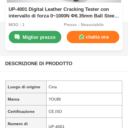
UP-4001 Digital Leather Cracking Tester con
intervallo di forza 0~1000N Φ6.35mm Ball Steel
e accuratezza della forza ±1% per la prova di
MOQ：1
Prezzo：Negoziabile
distensione del grano di pelle
chatta ora
Miglior prezzo
DESCRIZIONE DI PRODOTTO
Luogo di origine
Cina
Marca
YOUBI
Certificazione
CE,ISO
Numero di
UP-4001