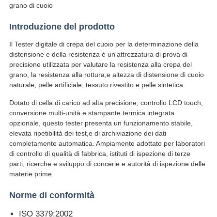
grano di cuoio
Introduzione del prodotto
Fatory Tour
Il Tester digitale di crepa del cuoio per la determinazione della
distensione e della resistenza è un'attrezzatura di prova di
Controllo di qualità
precisione utilizzata per valutare la resistenza alla crepa del
grano, la resistenza alla rottura,e altezza di distensione di cuoio
naturale, pelle artificiale, tessuto rivestito e pelle sintetica.
Contattaci
Dotato di cella di carico ad alta precisione, controllo LCD touch,
conversione multi-unità e stampante termica integrata
Richiedere un preventivo
opzionale, questo tester presenta un funzionamento stabile,
elevata ripetibilità dei test,e di archiviazione dei dati
completamente automatica. Ampiamente adottato per laboratori
Attrezzatura di prova di laboratorio
di controllo di qualità di fabbrica, istituti di ispezione di terze
parti, ricerche e sviluppo di concerie e autorità di ispezione delle
materie prime.
Camera per test ambientali
Norme di conformità
Macchina di test universale
ISO 3379:2002