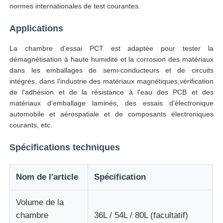
normes internationales de test courantes.
Machine d'essai d'impact
Applications
La chambre d'essai PCT est adaptée pour tester la
Machine d'essai d'abrasion
démagnétisation à haute humidité et la corrosion des matériaux
dans les emballages de semi-conducteurs et de circuits
intégrés, dans l'industrie des matériaux magnétiques,vérification
équipement d'essai en caoutchouc
de l'adhésion et de la résistance à l'eau des PCB et des
matériaux d'emballage laminés, des essais d'électronique
automobile et aérospatiale et de composants électroniques
Équipement d'essai de chaussures
courants, etc.
Spécifications techniques
Équipement d'essai des matériaux de construction
Nom de l'article
Spécification
Équipement d'essai des emballages
Volume de la
chambre
36L / 54L / 80L (facultatif)
Équipement d'essai des adhésifs