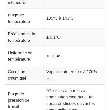
intérieure
machine d'essai de tissu
Plage de
105°C à 143°C
température
Contrôleur de la température et d'humidité
Précision de la
± 0,1°C
température
appareil de contrôle de dureté
Uniformité de
≤ ± 0,4°C
température
Condition
Vapeur saturée fixe à 100%
d'humidité
RH
0Pour les appareils à
Plage de
combustion électrique, les
pression de
caractéristiques suivantes
travail
sont applicables: