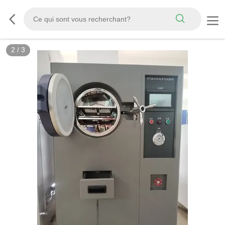
3
/
3