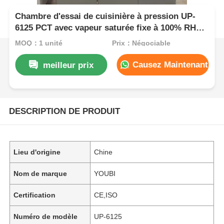
Chambre d'essai de cuisinière à pression UP-
6125 PCT avec vapeur saturée fixe à 100% RH
pour une plage de température de 105 °C à 143
MOQ：1 unité
Prix：Négociable
°C et une pression de travail de 0,05 à 0,30 MPa
Causez Maintenant
meilleur prix
DESCRIPTION DE PRODUIT
Lieu d'origine
Chine
Nom de marque
YOUBI
Certification
CE,ISO
Numéro de modèle
UP-6125