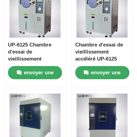
UP-6125 Chambre
Chambre d'essai de
d'essai de
vieillissement
vieillissement
accéléré UP-6125
accéléré avec une
avec humidité saturée
envoyer une
envoyer une
plage d'humidité de
fixe à 100 %, plage de
100% Rh, une
température de 105
demande
demande
uniformité de
℃ ~ 143 ℃ et
température de ± 0,5
pression d'utilisation
°C et une plage de
de 0,05 à 0,30 MPa
température de 105
°C à + 135 °C pour les
essais industriels
électroniques