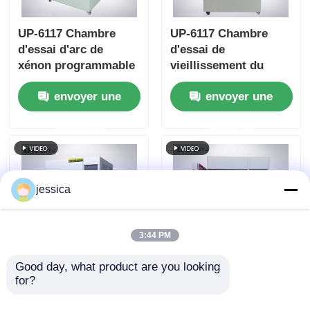
UP-6117 Chambre
UP-6117 Chambre
d'essai d'arc de
d'essai de
xénon programmable
vieillissement du
avec une lampe de
xénon avec une
envoyer une
envoyer une
xénon à arc long
lampe à xénon à arc
refroidie à l'air de 2,5
long refroidie à l'air
demande
demande
kW pour les essais de
de 2,5 kW pour un
vieillissement
contrôle précis de
conformes aux
l'irradiation à 340 nm
normes ISO et ASTM
Conforme aux
jessica
normes ISO et ASTM
3:44 PM
Good day, what product are you looking 
Chambre de
UP-6111 Chambre
for?
changement rapide
d'essai à changement
de température
de température