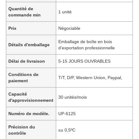
Quantité de
1 unité
commande min
Prix
Négociable
Emballage de boîte en bois
Détails d'emballage
d'exportation professionnelle
Délai de livraison
5-15 JOURS OUVRABLES
Conditions de
T/T, D/P, Western Union, Paypal,
paiement
Capacité
30 unités/mois
d'approvisionnement
Numéro de modèle.
UP-6125
Précision du
≤± 0,5ºC
contrôle