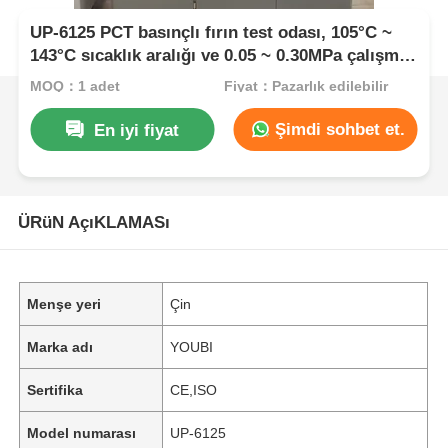
UP-6125 PCT basınçlı fırın test odası, 105°C ~
143°C sıcaklık aralığı ve 0.05 ~ 0.30MPa çalışma
basıncı için %100 RH sabit doymuş buhar
MOQ：1 adet
Fiyat：Pazarlık edilebilir
Şimdi sohbet et.
En iyi fiyat
ÜRüN AçıKLAMASı
Menşe yeri
Çin
Marka adı
YOUBI
Sertifika
CE,ISO
Model numarası
UP-6125