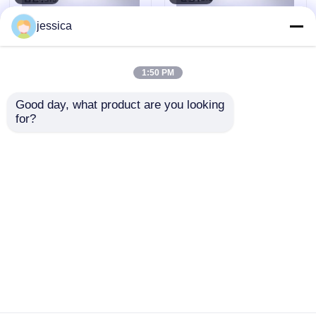
Standartlarıyla
jessica
Uyumlu
1:50 PM
Good day, what product are you looking 
for?
PID kontrolü hızlı
UP-6111 Hızlı Sıcaklık
sıcaklık değişimi
Değişimi Deneme
odası, laboratuvar
Odası, 5oC/min ısıtıcı
testi için tekdüze
hızı, SUS#304
Talep Gönder
Talep Gönder
sıcaklık dağılımı ve
Paslanmaz Çelik ve
5oC/min ısıtıcı hızı
Programlanabilir PID
Kontrolü
Ana sayfa
Hakkımızda
Bize ulaşın
Desktop Site
Site Haritası
Gizlilik Politikası