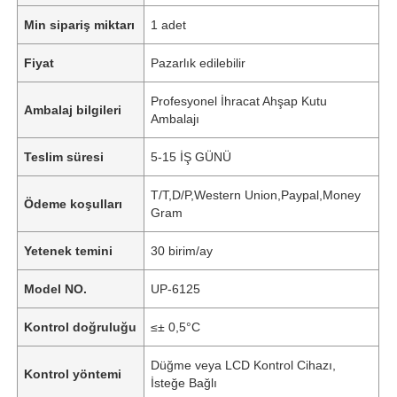
Min sipariş miktarı
1 adet
Fiyat
Pazarlık edilebilir
Profesyonel İhracat Ahşap Kutu
Ambalaj bilgileri
Ambalajı
Teslim süresi
5-15 İŞ GÜNÜ
T/T,D/P,Western Union,Paypal,Money
Ödeme koşulları
Gram
Yetenek temini
30 birim/ay
Model NO.
UP-6125
Kontrol doğruluğu
≤± 0,5°C
Düğme veya LCD Kontrol Cihazı,
Kontrol yöntemi
İsteğe Bağlı