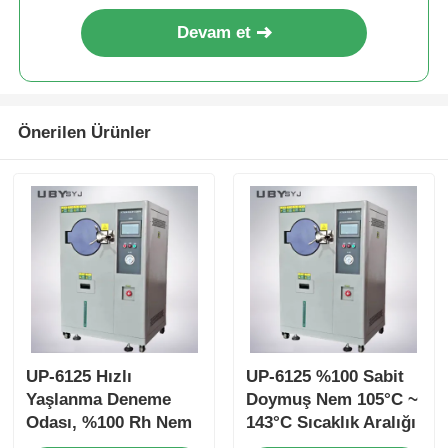
Devam et
Önerilen Ürünler
UP-6125 Hızlı
UP-6125 %100 Sabit
Yaşlanma Deneme
Doymuş Nem 105°C ~
Odası, %100 Rh Nem
143°C Sıcaklık Aralığı
Arası, ± 0,5 °C
ve 0.05~0.30MPa