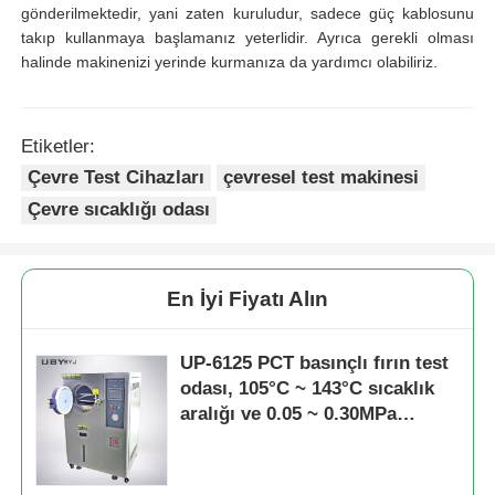
gönderilmektedir, yani zaten kuruludur, sadece güç kablosunu
takıp kullanmaya başlamanız yeterlidir. Ayrıca gerekli olması
halinde makinenizi yerinde kurmanıza da yardımcı olabiliriz.
Etiketler:
Çevre Test Cihazları
çevresel test makinesi
Çevre sıcaklığı odası
En İyi Fiyatı Alın
UP-6125 PCT basınçlı fırın test
odası, 105°C ~ 143°C sıcaklık
aralığı ve 0.05 ~ 0.30MPa
çalışma basıncı için %100 RH
sabit doymuş buhar