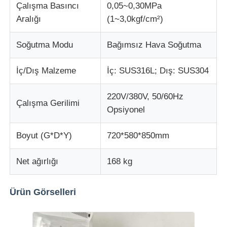
Çalışma Basıncı
0,05~0,30MPa
Aralığı
(1~3,0kgf/cm²)
kumaş test makinesi
Soğutma Modu
Bağımsız Hava Soğutma
Sıcaklık ve Nem Kontrol Cihazı
İç/Dış Malzeme
İç: SUS316L; Dış: SUS304
Sertlik denetleyicisi
220V/380V, 50/60Hz
Çalışma Gerilimi
Opsiyonel
Boyut (G*D*Y)
720*580*850mm
Net ağırlığı
168 kg
Ürün Görselleri