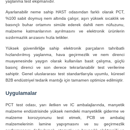
yaşlanma test ekipmanıdır.
Ayarlanabilir neme sahip HAST odasından farklı olarak PCT,
Fabrika turu
%100 sabit doymuş nem altında çalışır, aşırı yüksek sıcaklık ve
basınçlı buhar ortamını simüle ederek dahili nem nüfuzunu,
malzeme katmanlarının ayrılmasını ve elektronik ürünlerin
Kalite kontrol
sızdırmazlık arızasını hızla tetikler.
Yüksek güvenilirliğe sahip elektronik parçaların tahribatlı
Bize ulaşın
hızlandırılmış yaşlanma, hava geçirmezlik ve nem direnci
muayenesinde yaygın olarak kullanılan basit çalışma, güçlü
basınç direnci ve son derece tekrarlanabilir test verilerine
Teklif isteği
sahiptir. Genel uluslararası test standartlarıyla uyumlu, küresel
B2B endüstriyel tedarik mantığı için tamamen optimize edilmiştir.
Laboratuvar Test Cihazları
Uygulamalar
PCT test odası, yarı iletken ve IC ambalajlarında, manyetik
Çevresel Test Odası
malzeme endüstrisinde yüksek nemdeki manyetiklik giderme ve
malzeme korozyonunu test etmek, PCB ve ambalaj
malzemelerinin lamine yapışmasını ve su geçirmezlik
Evrensel test makinesi