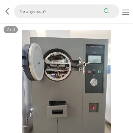
3
/
3