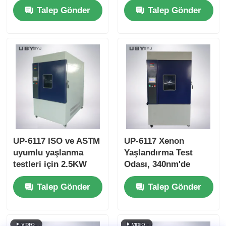
Talep Gönder
Talep Gönder
sıcaklık eşitliği ve
Çalışma Basıncına
Elektronik
Sahip Hızlandırılmış
Endüstriyel Test için
Yaşlandırma Test
105 °C ~ + 135 °C
Odası
sıcaklık aralığı
UP-6117 ISO ve ASTM
UP-6117 Xenon
uyumlu yaşlanma
Yaşlandırma Test
testleri için 2.5KW
Odası, 340nm'de
hava soğutmalı uzun
Hassas Işınlama
Talep Gönder
Talep Gönder
yaylı xenon lambası
Kontrolü için 2.5KW
ile programlanabilir
Hava Soğutmalı Uzun
xenon ark test odası
Arklı Xenon Lambalı
ISO ve ASTM