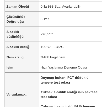
Zaman Ölçeği
0 ila 999 Saat Ayarlanabilir
Çözünürlük
0.1ºC
Doğruluğu
Sıcaklık
<±0,5°C
bütünlüğü
Sıcaklık Aralığı
100°C~+135°C
Nem aralığı
%100 bağıl nem
İsim
Hızlı Yaşlanma Deneme Odası
Doymuş buharlı PCT düdüklü
tencere test odası
,
Yüksek sıcaklık aralığı için çevresel
Vurgulamak:
test odası
,
Çalışma basınçlı düdüklü tencere