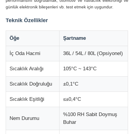
performansını doğrulamak, otomotiv ve havacılık elektroniği ve
günlük elektronik bileşenleri vb. test etmek için uygundur.
Darbe Test Cihazı
Teknik Özellikler
aşınma test makinesi
Öğe
Şartname
İç Oda Hacmi
36L / 54L / 80L (Opsiyonel)
kauçuk test cihazları
Sıcaklık Aralığı
105°C ~ 143°C
Ayakkabı Test Cihazları
Sıcaklık Doğruluğu
±0,1°C
İnşaat malzemeleri test ekipmanları
Sıcaklık Eşitliği
≤±0,4°C
Ambalaj testi ekipmanları
%100 RH Sabit Doymuş
Nem Durumu
Buhar
Yapıştırıcı deneme ekipmanları