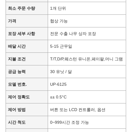
최소 주문 수량
1개 단위
가격
협상 가능
포장 세부 사항
전문 수출 나무 상자 포장
배달 시간
5-15 근무일
지불 조건
T/T,D/P,웨스턴 유니온,페이팔,머니 그램
공급 능력
30 유닛 / 달
모델 번호.
UP-6125
제어 정확도
≤± 0.5°C
제어 방법
버튼 또는 LCD 컨트롤러, 옵션
시간 척도
0~999시간 조정 가능