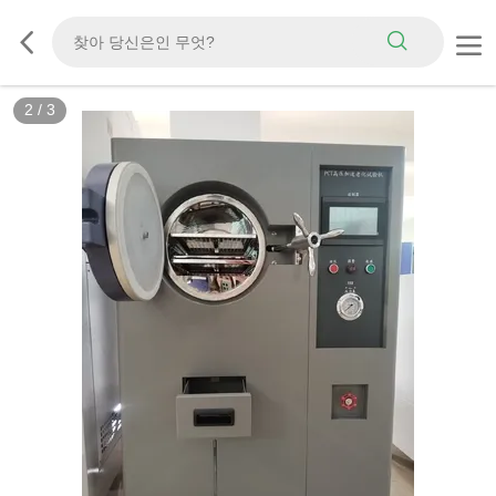
3
/
3