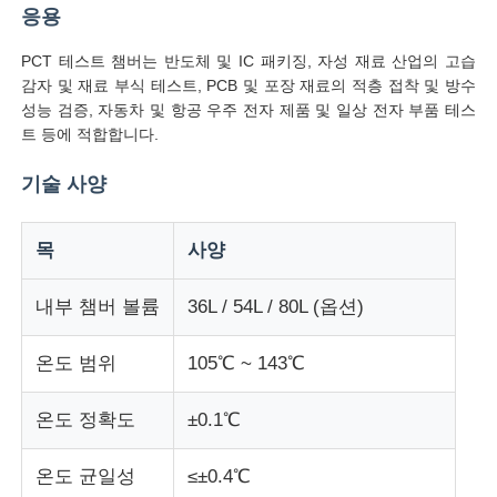
응용
PCT 테스트 챔버는 반도체 및 IC 패키징, 자성 재료 산업의 고습
공장 투어
감자 및 재료 부식 테스트, PCB 및 포장 재료의 적층 접착 및 방수
성능 검증, 자동차 및 항공 우주 전자 제품 및 일상 전자 부품 테스
품질 관리
트 등에 적합합니다.
기술 사양
연락처
목
사양
견적 요청
내부 챔버 볼륨
36L / 54L / 80L (옵션)
연구소 시험 장비
온도 범위
105℃ ~ 143℃
환경 테스트 챔버
온도 정확도
±0.1℃
온도 균일성
≤±0.4℃
범용 테스트 머신