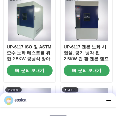
UP-6117 ISO 및 ASTM
UP-6117 젠론 노화 시
준수 노화 테스트를 위
험실, 공기 냉각 된
한 2.5KW 공냉식 장아
2.5KW 긴 활 젠론 램프
크 크세논 램프를 갖춘
로 340nm의 정밀한 방
문의 보내기
문의 보내기
프로그래밍 가능한 크
사선 제어 ISO 및
세논 아크 테스트 챔버
ASTM 표준을 준수
jessica