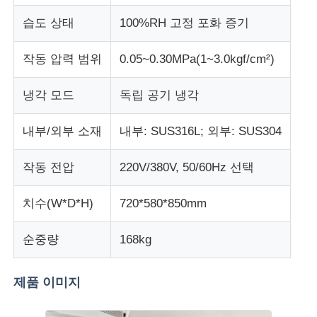
습도 상태
100%RH 고정 포화 증기
충격 시험기
작동 압력 범위
0.05~0.30MPa(1~3.0kgf/cm²)
마모시험기
냉각 모드
독립 공기 냉각
충돌 시험 장비
내부/외부 소재
내부: SUS316L; 외부: SUS304
작동 전압
220V/380V, 50/60Hz 선택
신발 테스트 장비
치수(W*D*H)
720*580*850mm
건축물 시험 장비
순중량
168kg
패키지 테스트 장비
제품 이미지
접착기 시험 장비