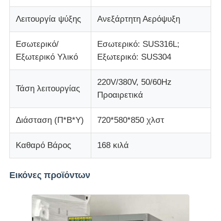
Λειτουργία ψύξης
Ανεξάρτητη Αερόψυξη
Εσωτερικό/
Εσωτερικό: SUS316L;
Εξωτερικό Υλικό
Εξωτερικό: SUS304
220V/380V, 50/60Hz
Τάση λειτουργίας
Προαιρετικά
Διάσταση (Π*Β*Υ)
720*580*850 χλστ
Καθαρό Βάρος
168 κιλά
Εικόνες προϊόντων