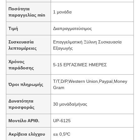
Ποσότητα
1 μονάδα
παραγγελίας min
Τιμή
Διαπραγματεύσιμος
Συσκευασία
Επαγγελματική Ξύλινη Συσκευασία
λεπτομέρειες
Εξαγωγής
Χρόνος
5-15 ΕΡΓΑΣΙΜΕΣ ΗΜΕΡΕΣ
παράδοσης
T/T,D/P,Western Union,Paypal,Money
Όροι πληρωμής
Gram
Δυνατότητα
30 μονάδα/μήνας
προσφοράς
Μοντέλο ΑΡΙΘ.
UP-6125
Ακρίβεια ελέγχου
≤± 0,5ºC