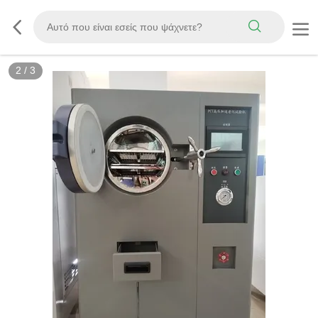
3
/
3