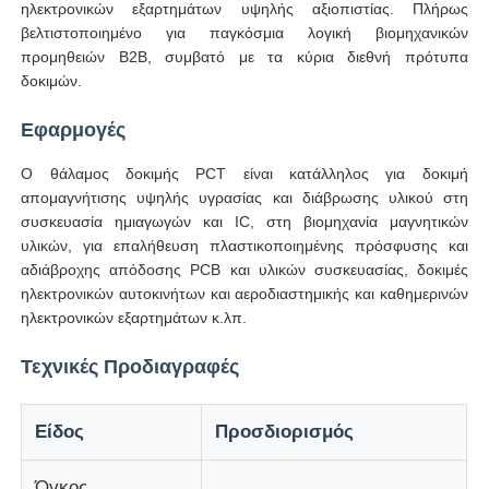
ηλεκτρονικών εξαρτημάτων υψηλής αξιοπιστίας. Πλήρως
βελτιστοποιημένο για παγκόσμια λογική βιομηχανικών
Μηχανή δοκιμής κρούσεων
προμηθειών B2B, συμβατό με τα κύρια διεθνή πρότυπα
δοκιμών.
Μηχανή δοκιμής γδαρσίματος
Εφαρμογές
Ο θάλαμος δοκιμής PCT είναι κατάλληλος για δοκιμή
λαστιχένιος εξοπλισμός δοκιμής
απομαγνήτισης υψηλής υγρασίας και διάβρωσης υλικού στη
συσκευασία ημιαγωγών και IC, στη βιομηχανία μαγνητικών
υλικών, για επαλήθευση πλαστικοποιημένης πρόσφυσης και
Εξοπλισμός δοκιμής υποδημάτων
αδιάβροχης απόδοσης PCB και υλικών συσκευασίας, δοκιμές
ηλεκτρονικών αυτοκινήτων και αεροδιαστημικής και καθημερινών
ηλεκτρονικών εξαρτημάτων κ.λπ.
Εξοπλισμός δοκιμής δομικών υλικών
Τεχνικές Προδιαγραφές
Εξοπλισμός δοκιμής συσκευασίας
Είδος
Προσδιορισμός
Εξοπλισμός δοκιμής συγκολλητικών
Όγκος