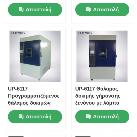
γήρανσης με εύρος
γήρανσης με 100%
Αποστολή
Αποστολή
υγρασίας 100% Rh,
σταθερή κορεσμένη
ομοιομορφία
υγρασία 105°C ~
ερώτησης
ερώτησης
θερμοκρασίας ± 0,5
143°C Περιοχή
oC και εύρος
θερμοκρασίας και
θερμοκρασίας 105 oC
πίεση εργασίας 0,05
~ + 135 oC για
~ 0,30MPa
ηλεκτρονικές
βιομηχανικές δοκιμές
UP-6117
UP-6117 Θάλαμος
Προγραμματιζόμενος
δοκιμής γήρανσης
θάλαμος δοκιμών
ξενόνου με λάμπα
τόξου Xenon με 2,5
ξενόνου μακρού
Αποστολή
Αποστολή
KW αερόψυκτος
τόξου 2,5 kW που
λαμπτήρας Xenon
ψύχεται με αέρα για
ερώτησης
ερώτησης
Long Arc για δοκιμές
ακριβή έλεγχο