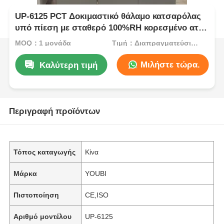
UP-6125 PCT Δοκιμαστικό θάλαμο κατσαρόλας
υπό πίεση με σταθερό 100%RH κορεσμένο ατμό
για εύρος θερμοκρασίας 105°C ~ 143°C και
MOQ：1 μονάδα
Τιμή：Διαπραγματεύσιμος
πίεση εργασίας 0,05 ~ 0,30MPa
Μιλήστε τώρα.
Καλύτερη τιμή
Περιγραφή προϊόντων
Τόπος καταγωγής
Κίνα
Μάρκα
YOUBI
Πιστοποίηση
CE,ISO
Αριθμό μοντέλου
UP-6125