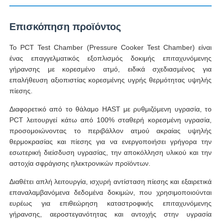
Επισκόπηση προϊόντος
Γύρος εργοστασίων
Το PCT Test Chamber (Pressure Cooker Test Chamber) είναι
ένας επαγγελματικός εξοπλισμός δοκιμής επιταχυνόμενης
Ποιοτικός έλεγχος
γήρανσης με κορεσμένο ατμό, ειδικά σχεδιασμένος για
επαλήθευση αξιοπιστίας κορεσμένης υγρής θερμότητας υψηλής
επαφή
πίεσης.
Διαφορετικό από το θάλαμο HAST με ρυθμιζόμενη υγρασία, το
PCT λειτουργεί κάτω από 100% σταθερή κορεσμένη υγρασία,
Ζητήστε ένα απόσπασμα
προσομοιώνοντας το περιβάλλον ατμού ακραίας υψηλής
θερμοκρασίας και πίεσης για να ενεργοποιήσει γρήγορα την
εσωτερική διείσδυση υγρασίας, την αποκόλληση υλικού και την
Εξοπλισμός δοκιμής εργαστηρίων
αστοχία σφράγισης ηλεκτρονικών προϊόντων.
Διαθέτει απλή λειτουργία, ισχυρή αντίσταση πίεσης και εξαιρετικά
Θάλαμος Περιβαλλοντικών Δοκιμών
επαναλαμβανόμενα δεδομένα δοκιμών, που χρησιμοποιούνται
ευρέως για επιθεώρηση καταστροφικής επιταχυνόμενης
γήρανσης, αεροστεγανότητας και αντοχής στην υγρασία
Καθολική μηχανή δοκιμών