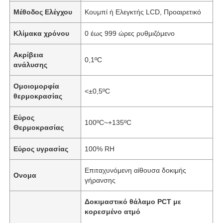
Μέθοδος Ελέγχου
Κουμπί ή Ελεγκτής LCD, Προαιρετικό
Κλίμακα χρόνου
0 έως 999 ώρες ρυθμιζόμενο
Ακρίβεια
0,1ºC
ανάλυσης
Ομοιομορφία
<±0,5ºC
θερμοκρασίας
Εύρος
100ºC~+135ºC
Θερμοκρασίας
Εύρος υγρασίας
100% RH
Επιταχυνόμενη αίθουσα δοκιμής
Ονομα
γήρανσης
Δοκιμαστικό θάλαμο PCT με
κορεσμένο ατμό
,