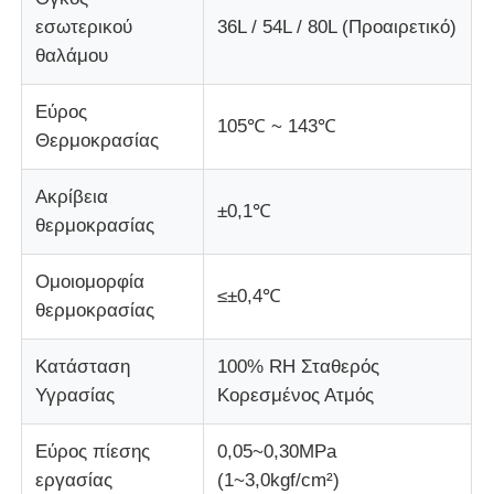
εσωτερικού
36L / 54L / 80L (Προαιρετικό)
μηχανή δοκιμής υφασμάτων
θαλάμου
Εύρος
Ελεγκτής θερμοκρασίας και υγρασίας
105℃ ~ 143℃
Θερμοκρασίας
ελεγκτής σκληρότητας
Ακρίβεια
±0,1℃
θερμοκρασίας
Ομοιομορφία
≤±0,4℃
θερμοκρασίας
Κατάσταση
100% RH Σταθερός
Υγρασίας
Κορεσμένος Ατμός
Εύρος πίεσης
0,05~0,30MPa
εργασίας
(1~3,0kgf/cm²)