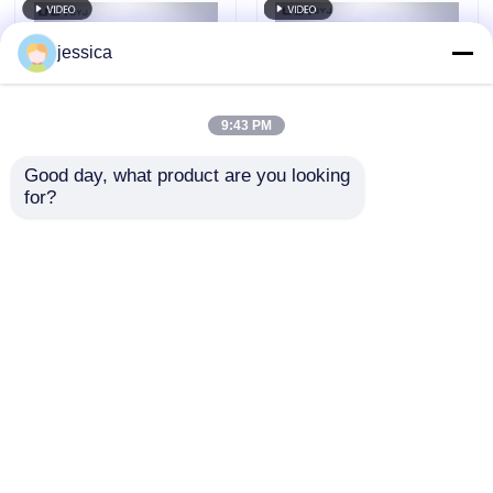
γήρανσης συμβατές
ακτινοβολίας σε 340
με ISO και ASTM
nm Συμμορφούμενη
jessica
με τα πρότυπα ISO
και ASTM
9:43 PM
Good day, what product are you looking 
for?
Ελεγχόμενο με PID
Θάλαμος δοκιμής
θάλαμο ταχείας
ταχείας αλλαγής
αλλαγής
θερμοκρασίας UP-
θερμοκρασίας με
6111 με ρυθμό
Αποστολή
Αποστολή
ομοιόμορφη
θέρμανσης 5ºC/min,
κατανομή
ανοξείδωτο ατσάλι
ερώτησης
ερώτησης
θερμοκρασίας και
SUS#304 και
ρυθμό θέρμανσης
προγραμματιζόμενο
Αρχική Σελίδα
Περίπου εμείς
επαφή
Desktop Site
5oC/min για
έλεγχο PID
Sitemap
Πολιτική απορρήτου
εργαστηριακές
δοκιμές