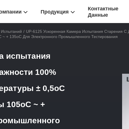
Контактные
омпании
Продукция
Данные
х Испытаний
/
UP-6125 Ускоренная Камера Испытания Старения С 
C ~ + 135oC Для Электронного Промышленного Тестирования
ра испытания
лажности 100%
ературы ± 0,5oC
 105oC ~ +
промышленного