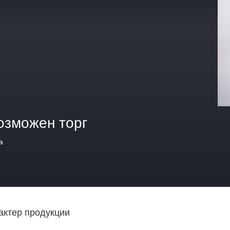
озможен торг
а
актер продукции