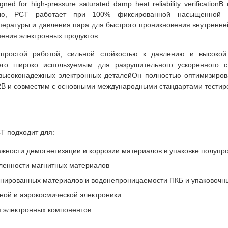
igned for high-pressure saturated damp heat reliability verificati
тью, PCT работает при 100% фиксированной насыщенной вл
пературы и давления пара для быстрого проникновения внутренне
нения электронных продуктов.
 простой работой, сильной стойкостью к давлению и высоко
его широко используемым для разрушительного ускоренного ст
 высоконадежных электронных деталейОн полностью оптимизиров
B и совместим с основными международными стандартами тестир
T подходит для:
жности демогнетизации и коррозии материалов в упаковке полупро
енности магнитных материалов
инированных материалов и водонепроницаемости ПКБ и упаковочн
ной и аэрокосмической электроники
 электронных компонентов