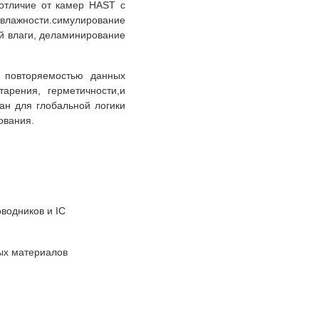
onВ отличие от камер HAST с
ажности.симулирование
й влаги, деламинирование
й повторяемостью данных
арения, герметичности,и
ан для глобальной логики
ования.
водников и IC
ых материалов