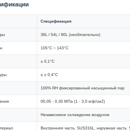
цификации
Спецификация
еры
36L / 54L / 80L (необязательно)
он
105°C ~ 143°C
± 0,1°C
уры
≤ ± 0,4°C
100% RH фиксированный насыщенный пар
ления
00,05 - 0,30 МПа (1 - 3,0 кгф/см2)
Независимое охлаждение воздухом
териал
Внутренняя часть: SUS316L; наружная часть: