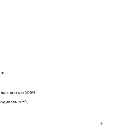
ти
 влажностью 100%
родностью ±0
,