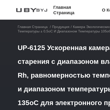
Главная
О К
Страница
Главная Страница
/
Продукция
/
Камера Экологически
Температуры ± 0,5oC И Диапазоном Температуры 105o
UP-6125 Ускоренная каме
старения с диапазоном в
Rh, равномерностью темп
и диапазоном температуры
135oC для электронного 