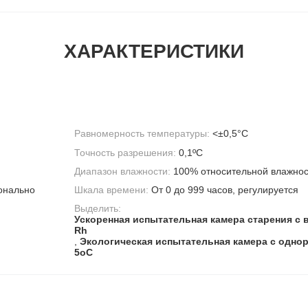
ХАРАКТЕРИСТИКИ
Равномерность температуры:
<±0,5°С
Точность разрешения:
0,1ºC
Диапазон влажности:
100% относительной влажнос
онально
Шкала времени:
От 0 до 999 часов, регулируется
Выделить:
Ускоренная испытательная камера старения с
Rh
,
Экологическая испытательная камера с одно
5oC