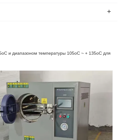
5oC и диапазоном температуры 105oC ~ + 135oC для