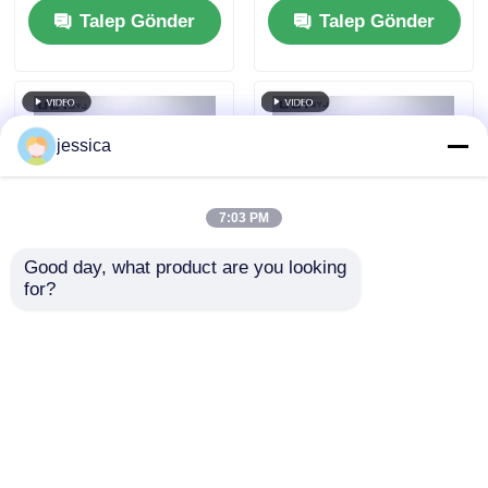
Talep Gönder
Talep Gönder
yaylı xenon lambası
Kontrolü için 2.5KW
ile programlanabilir
Hava Soğutmalı Uzun
xenon ark test odası
Arklı Xenon Lambalı
ISO ve ASTM
Standartlarıyla
jessica
Uyumlu
7:03 PM
Good day, what product are you looking 
for?
PID kontrolü hızlı
UP-6111 Hızlı Sıcaklık
sıcaklık değişimi
Değişimi Deneme
odası, laboratuvar
Odası, 5oC/min ısıtıcı
testi için tekdüze
hızı, SUS#304
Talep Gönder
Talep Gönder
sıcaklık dağılımı ve
Paslanmaz Çelik ve
5oC/min ısıtıcı hızı
Programlanabilir PID
Kontrolü