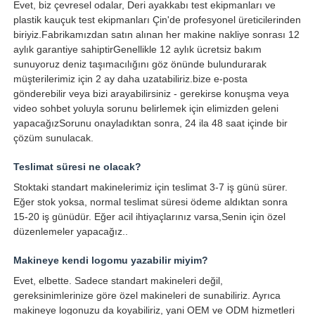
Evet, biz çevresel odalar, Deri ayakkabı test ekipmanları ve
plastik kauçuk test ekipmanları Çin'de profesyonel üreticilerinden
biriyiz.Fabrikamızdan satın alınan her makine nakliye sonrası 12
aylık garantiye sahiptirGenellikle 12 aylık ücretsiz bakım
sunuyoruz deniz taşımacılığını göz önünde bulundurarak
müşterilerimiz için 2 ay daha uzatabiliriz.bize e-posta
gönderebilir veya bizi arayabilirsiniz - gerekirse konuşma veya
video sohbet yoluyla sorunu belirlemek için elimizden geleni
yapacağızSorunu onayladıktan sonra, 24 ila 48 saat içinde bir
çözüm sunulacak.
Teslimat süresi ne olacak?
Stoktaki standart makinelerimiz için teslimat 3-7 iş günü sürer.
Eğer stok yoksa, normal teslimat süresi ödeme aldıktan sonra
15-20 iş günüdür. Eğer acil ihtiyaçlarınız varsa,Senin için özel
düzenlemeler yapacağız..
Makineye kendi logomu yazabilir miyim?
Evet, elbette. Sadece standart makineleri değil,
gereksinimlerinize göre özel makineleri de sunabiliriz. Ayrıca
makineye logonuzu da koyabiliriz, yani OEM ve ODM hizmetleri