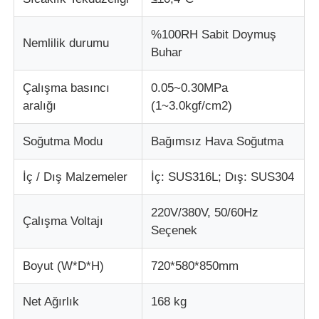
%100RH Sabit Doymuş
kumaş test makinesi
Nemlilik durumu
Buhar
Sıcaklık ve Nem Kontrol Cihazı
Çalışma basıncı
0.05~0.30MPa
aralığı
(1~3.0kgf/cm2)
Sertlik denetleyicisi
Soğutma Modu
Bağımsız Hava Soğutma
İç / Dış Malzemeler
İç: SUS316L; Dış: SUS304
220V/380V, 50/60Hz
Çalışma Voltajı
Seçenek
Boyut (W*D*H)
720*580*850mm
Net Ağırlık
168 kg