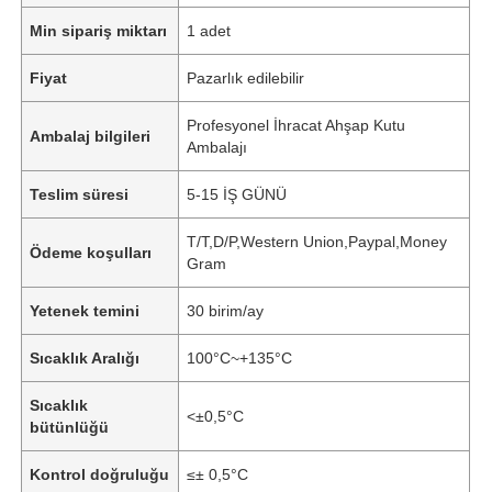
Min sipariş miktarı
1 adet
Fiyat
Pazarlık edilebilir
Profesyonel İhracat Ahşap Kutu
Ambalaj bilgileri
Ambalajı
Teslim süresi
5-15 İŞ GÜNÜ
T/T,D/P,Western Union,Paypal,Money
Ödeme koşulları
Gram
Yetenek temini
30 birim/ay
Sıcaklık Aralığı
100°C~+135°C
Sıcaklık
<±0,5°C
bütünlüğü
Kontrol doğruluğu
≤± 0,5°C