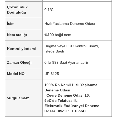
Çözünürlük
0.1ºC
Doğruluğu
İsim
Hızlı Yaşlanma Deneme Odası
Nem aralığı
%100 bağıl nem
Düğme veya LCD Kontrol Cihazı,
Kontrol yöntemi
İsteğe Bağlı
Zaman Ölçeği
0 ila 999 Saat Ayarlanabilir
Model NO.
UP-6125
100% Rh Nemli Hızlı Yaşlanma
Deneme Odası
,
Çevre Deneme Odası ±0
,
Vurgulamak:
5oC'de Tekdüzelik
,
Elektronik Endüstriyel Deneme
Odası 105oC ~ + 135oC