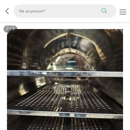
3
/
3