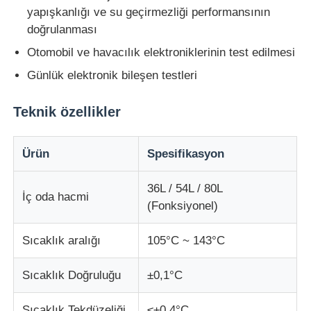
yapışkanlığı ve su geçirmezliği performansının
doğrulanması
Darbe Test Cihazı
Otomobil ve havacılık elektroniklerinin test edilmesi
Günlük elektronik bileşen testleri
aşınma test makinesi
Teknik özellikler
kauçuk test cihazları
Ürün
Spesifikasyon
Ayakkabı Test Cihazları
36L / 54L / 80L
İç oda hacmi
(Fonksiyonel)
İnşaat malzemeleri test ekipmanları
Sıcaklık aralığı
105°C ~ 143°C
Ambalaj testi ekipmanları
Sıcaklık Doğruluğu
±0,1°C
Yapıştırıcı deneme ekipmanları
Sıcaklık Tekdüzeliği
≤±0,4°C