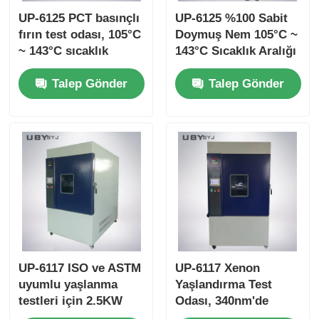
UP-6125 PCT basınçlı
UP-6125 %100 Sabit
fırın test odası, 105°C
Doymuş Nem 105°C ~
~ 143°C sıcaklık
143°C Sıcaklık Aralığı
aralığı ve 0.05 ~
ve 0.05~0.30MPa
Talep Gönder
Talep Gönder
0.30MPa çalışma
Çalışma Basıncına
basıncı için %100 RH
Sahip Hızlandırılmış
sabit doymuş buhar
Yaşlandırma Test
Odası
UP-6117 ISO ve ASTM
UP-6117 Xenon
uyumlu yaşlanma
Yaşlandırma Test
testleri için 2.5KW
Odası, 340nm'de
hava soğutmalı uzun
Hassas Işınlama