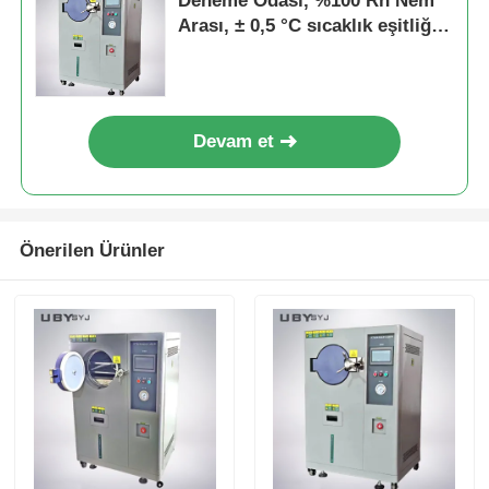
Deneme Odası, %100 Rh Nem
Arası, ± 0,5 °C sıcaklık eşitliği
ve Elektronik Endüstriyel Test
için 105 °C ~ + 135 °C sıcaklık
aralığı
Devam et
Önerilen Ürünler