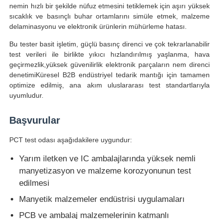
nemin hızlı bir şekilde nüfuz etmesini tetiklemek için aşırı yüksek
sıcaklık ve basınçlı buhar ortamlarını simüle etmek, malzeme
delaminasyonu ve elektronik ürünlerin mühürleme hatası.
Fabrika turu
Bu tester basit işletim, güçlü basınç direnci ve çok tekrarlanabilir
test verileri ile birlikte yıkıcı hızlandırılmış yaşlanma, hava
Kalite kontrol
geçirmezlik,yüksek güvenilirlik elektronik parçaların nem direnci
denetimiKüresel B2B endüstriyel tedarik mantığı için tamamen
optimize edilmiş, ana akım uluslararası test standartlarıyla
Bize ulaşın
uyumludur.
Başvurular
Teklif isteği
PCT test odası aşağıdakilere uygundur:
Laboratuvar Test Cihazları
Yarım iletken ve IC ambalajlarında yüksek nemli
manyetizasyon ve malzeme korozyonunun test
edilmesi
Çevresel Test Odası
Manyetik malzemeler endüstrisi uygulamaları
Evrensel test makinesi
PCB ve ambalaj malzemelerinin katmanlı