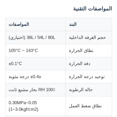
المواصفات التقنية
آلة اختبار التأثير
البند
المواصفات
آلة اختبار الكشط
حجم الغرفة الداخلية
36L / 54L / 80L (اختياري)
معدات اختبار المطاط
نطاق الحرارة
105°C ~ 143°C
معدات اختبار الأحذية
دقة الحرارة
±0.1°C
توحيد درجة الحرارة
≤±0.4 درجة مئوية
معدات اختبار مواد البناء
حالة الرطوبة
100٪ RH بخار مشبع ثابت
معدات اختبار التعبئة
0.05~0.30MPa
نطاق ضغط العمل
(1~3.0kgf/cm2)
معدات اختبار اللاصق