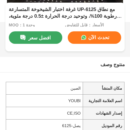
غرفة اختبار الشيخوخة المتسارعة UP-6125 مع نطاق
رطوبة 100%، وتوحيد درجة الحرارة ±0.5 درجة مئوية،
ونطاق درجة حرارة يتراوح بين 105 درجة مئوية إلى
الأسعار：قابل للتفاوض
MOQ：1 وحدة
+135 درجة مئوية للاختبار الصناعي الإلكتروني
تحدث الآن
افضل سعر
منتوج وصف
مكان المنشأ
الصين
اسم العلامة التجارية
YOUBI
إصدار الشهادات
CE,ISO
رقم الموديل
يصل-6125