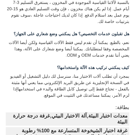
بالنسبة لآلاتنا القياسية الموجودة في المخزون ، يستغرق التسليم 3-7
أيام عمل. إذا لم يكن هناك مخزون ، فإن وقت التسليم العادي هو 15-20
يوم عمل بعد استلام الدفع. إذا كان لديك احتياجات عاجلة ،سوف نقوم
بترتيبات خاصة لك.
هل تقبلون خدمات التخصيص؟ هل يمكنني وضع شعاري على الجهاز؟
نعم، بالطبع. يمكننا أن نقدم ليس فقط الآلات القياسية ولكن أيضا الآلات
المخصصة وفقا لمتطلباتك. يمكننا أيضا وضع شعارك على الآلة، وهذا
يعني أننا نقدم خدمات OEM و ODM.
كيف يمكنني تركيب هذه الآلة واستخدامها؟
بمجرد أن تطلب آلات الاختبار منا، سنرسل لك دليل التشغيل أو الفيديو
في النسخة الإنجليزية عن طريق البريد الإلكتروني.مما يعني أنها مثبتة
بالفعل - تحتاج فقط إلى توصيل كابل الطاقة والبدء في استخدامهاإذا
لزم الأمر، يمكننا مساعدتك في التثبيت في الموقع.
بطاقة:
معدات اختبار البيئة,آلة الاختبار البيئي,غرفة درجة حرارة
البيئة
غرفة اختبار الشيخوخة المتسارعة مع 100% رطوبة