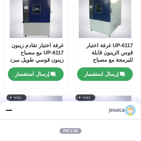
UP-6117 غرفة اختبار
غرفة اختبار تقادم زينون
قوس الزينون قابلة
UP-6117 مع مصباح
للبرمجة مع مصباح
زينون قوسي طويل مبرد
الزينون القوس الطويل
بالهواء بقدرة 2.5 كيلو
إرسال استفسار
إرسال استفسار
المبرد بالهواء بقوة 2.5
وات للتحكم الدقيق في
كيلوواط لاختبارات
الإشعاع عند 340 نانومتر
الشيخوخة المتوافقة مع
متوافق مع معايير ISO
ISO و ASTM
وASTM
jessica
1:36 PM