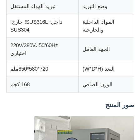
وضع التبريد
تبريد الهواء المستقل
آلة اختبار النسيج
المواد الداخلية
داخل: SUS316L؛ خارج:
والخارجية
SUS304
جهاز التحكم بدرجة الحرارة والرطوبة
220V/380V، 50/60Hz
الجهد العامل
اختياري
اختبار القسوة
البعد (W*D*H)
720*580*850ملم
الوزن الصافي
168 كجم
صور المنتج