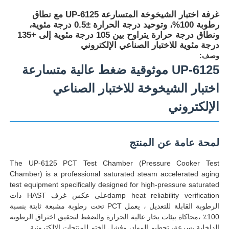
غرفة اختبار الشيخوخة المتسارعة UP-6125 مع نطاق
رطوبة 100%، وتوحيد درجة الحرارة ±0.5 درجة مئوية،
ونطاق درجة حرارة يتراوح بين 105 درجة مئوية إلى +135
درجة مئوية للاختبار الصناعي الإلكتروني
وصف:
UP-6125 موثوقية ضغط عالية متسارعة
اختبار الشيخوخة للاختبار الصناعي
الإلكتروني
لمحة عامة عن المنتج
منزل
The UP-6125 PCT Test Chamber (Pressure Cooker Test
Chamber) is a professional saturated steam accelerated aging
test equipment specifically designed for high-pressure saturated
المنتجات
damp heat reliability verificationعلى عكس غرف HAST ذات
الرطوبة القابلة للتعديل ، يعمل PCT تحت رطوبة مشبعة ثابتة بنسبة
100٪ ،محاكاة بيئات بخار عالية الحرارة والضغط لتحقيق اختراق الرطوبة
حول بنا
الداخلية بسرعة، تحطيم المواد، وفشل الختم للمنتجات الإلكترونية.