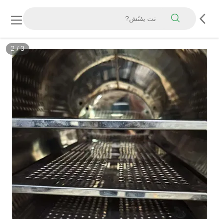
3
/
3