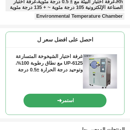
Rh،غرفة اختبار البيئة مع ± 0.5 درجة مئوية،غرفة اختبار
الصناعة الإلكترونية 105 درجة مئوية ~ + 135 درجة مئوية
Environmental Temperature Chamber
احصل على افضل سعر ل
غرفة اختبار الشيخوخة المتسارعة
UP-6125 مع نطاق رطوبة 100%،
وتوحيد درجة الحرارة ±0.5 درجة
مئوية، ونطاق درجة حرارة يتراوح
بين 105 درجة مئوية إلى +135 درجة
مئوية للاختبار الصناعي الإلكتروني
استمر
المنتجات الموصى بها