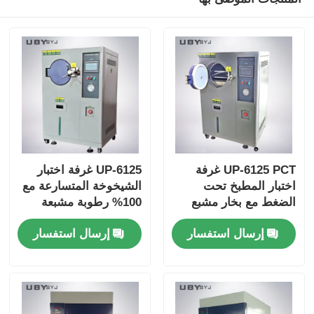
UP-6125 PCT غرفة
UP-6125 غرفة اختبار
اختبار المطبخ تحت
الشيخوخة المتسارعة مع
الضغط مع بخار مشبع
100% رطوبة مشبعة
ثابت بنسبة 100٪ RH
ثابتة 105 °C ~ 143 °C
إرسال استفسار
إرسال استفسار
لمتوسط درجة الحرارة
نطاق درجة الحرارة و
105 °C ~ 143 °C وضغط
0.05 ~ 0.30MPa ضغط
العمل 0.05 ~ 0.30MPa
العمل