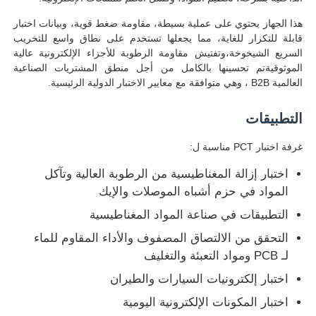
هذا الجهاز يحتوي على عملية بسيطة، مقاومة ضغط قوية، وبيانات اختبار
قابلة للتكرار للغاية، مما يجعلها تستخدم على نطاق واسع للتخريب
جولة في المعمل
السريع الشيخوخة،وتفتيش مقاومة الرطوبة للأجزاء الإلكترونية عالية
الموثوقيةتم تحسينها بالكامل من أجل منطق المشتريات الصناعية
العالمية B2B ، وهي متوافقة مع معايير الاختبار الدولية الرئيسية.
ضبط الجودة
التطبيقات
اتصل بنا
غرفة اختبار PCT مناسبة ل:
اختبار إزالة المغناطيسية من الرطوبة العالية وتآكل
طلب اقتباس
المواد في حزم أشباه الموصلات والإيك
التطبيقات في صناعة المواد المغناطيسية
معدات اختبار المعمل
التحقق من الالتصاق المصفوف والأداء المقاوم للماء
لـ PCB ومواد التعبئة والتغليف
غرفة الاختبار البيئي
اختبار إلكترونيات السيارات والطيران
اختبار المكونات الإلكترونية اليومية
آلة الاختبار العالمية