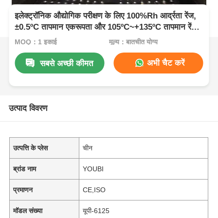
इलेक्ट्रॉनिक औद्योगिक परीक्षण के लिए 100%Rh आर्द्रता रेंज,
±0.5ºC तापमान एकरूपता और 105ºC~+135ºC तापमान रेंज
के साथ UP-6125 त्वरित एजिंग टेस्ट चैंबर
MOQ：1 इकाई
मूल्य：बातचीत योग्य
अभी चैट करें
सबसे अच्छी कीमत
उत्पाद विवरण
उत्पत्ति के प्लेस
चीन
ब्रांड नाम
YOUBI
प्रमाणन
CE,ISO
मॉडल संख्या
यूपी-6125