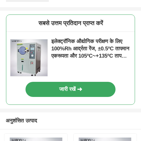
सबसे उत्तम प्रतिदान प्राप्त करें
इलेक्ट्रॉनिक औद्योगिक परीक्षण के लिए
100%Rh आर्द्रता रेंज, ±0.5ºC तापमान
एकरूपता और 105ºC~+135ºC तापमान
रेंज के साथ UP-6125 त्वरित एजिंग टेस्ट
चैंबर
जारी रखें
अनुशंसित उत्पाद