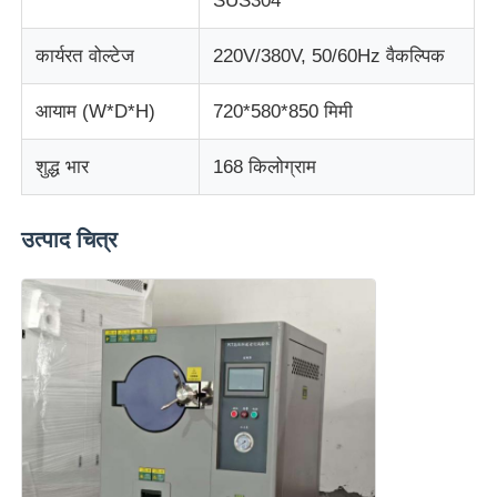
SUS304
कपड़ा परीक्षण मशीन
कार्यरत वोल्टेज
220V/380V, 50/60Hz वैकल्पिक
आयाम (W*D*H)
720*580*850 मिमी
तापमान और आर्द्रता नियंत्रक
शुद्ध भार
168 किलोग्राम
कठोरता परीक्षक
उत्पाद चित्र