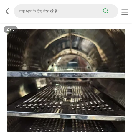
3
/
3