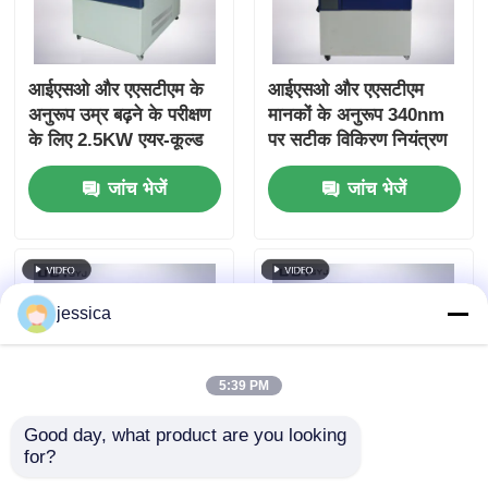
आईएसओ और एएसटीएम के
आईएसओ और एएसटीएम
अनुरूप उम्र बढ़ने के परीक्षण
मानकों के अनुरूप 340nm
के लिए 2.5KW एयर-कूल्ड
पर सटीक विकिरण नियंत्रण
लॉन्ग आर्क ज़ेनॉन लैंप के
के लिए 2.5KW एयर-कूल्ड
जांच भेजें
जांच भेजें
साथ UP-6117 प्रोग्राम
लॉन्ग आर्क क्सीनन लैंप के
करने योग्य ज़ेनॉन आर्क टेस्ट
साथ UP-6117 क्सीनन
चैंबर
एजिंग टेस्ट चैंबर
jessica
5:39 PM
Good day, what product are you looking 
for?
पीआईडी नियंत्रित तेजी से
UP-6111 तेजी से तापमान