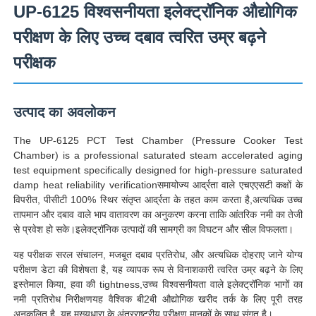
UP-6125 विश्वसनीयता इलेक्ट्रॉनिक औद्योगिक
परीक्षण के लिए उच्च दबाव त्वरित उम्र बढ़ने
परीक्षक
उत्पाद का अवलोकन
The UP-6125 PCT Test Chamber (Pressure Cooker Test
Chamber) is a professional saturated steam accelerated aging
test equipment specifically designed for high-pressure saturated
damp heat reliability verificationसमायोज्य आर्द्रता वाले एचएएसटी कक्षों के
विपरीत, पीसीटी 100% स्थिर संतृप्त आर्द्रता के तहत काम करता है,अत्यधिक उच्च
तापमान और दबाव वाले भाप वातावरण का अनुकरण करना ताकि आंतरिक नमी का तेजी
होम
से प्रवेश हो सके।इलेक्ट्रॉनिक उत्पादों की सामग्री का विघटन और सील विफलता।
यह परीक्षक सरल संचालन, मजबूत दबाव प्रतिरोध, और अत्यधिक दोहराए जाने योग्य
उत्पाद
परीक्षण डेटा की विशेषता है, यह व्यापक रूप से विनाशकारी त्वरित उम्र बढ़ने के लिए
इस्तेमाल किया, हवा की tightness,उच्च विश्वसनीयता वाले इलेक्ट्रॉनिक भागों का
नमी प्रतिरोध निरीक्षणयह वैश्विक बी2बी औद्योगिक खरीद तर्क के लिए पूरी तरह
हमारे बारे में
अनुकूलित है, यह मुख्यधारा के अंतरराष्ट्रीय परीक्षण मानकों के साथ संगत है।