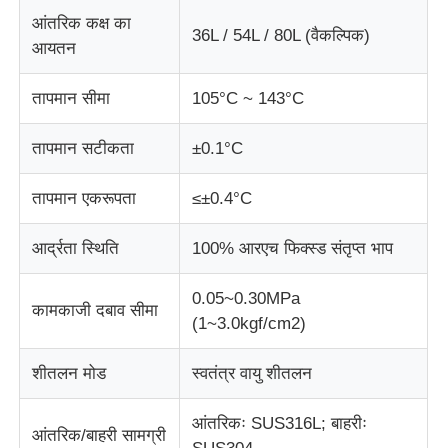
आंतरिक कक्ष का
36L / 54L / 80L (वैकल्पिक)
आयतन
प्रभाव परीक्षण मशीन
तापमान सीमा
105°C ~ 143°C
घर्षण परीक्षण मशीन
तापमान सटीकता
±0.1°C
रबर परीक्षण उपकरण
तापमान एकरूपता
≤±0.4°C
जूते परीक्षण उपकरण
आर्द्रता स्थिति
100% आरएच फिक्स्ड संतृप्त भाप
0.05~0.30MPa
निर्माण सामग्री परीक्षण उपकरण
कामकाजी दबाव सीमा
(1~3.0kgf/cm2)
पैकेजिंग परीक्षण उपकरण
शीतलन मोड
स्वतंत्र वायु शीतलन
आंतरिकः SUS316L; बाहरीः
चिपकने वाला परीक्षण उपकरण
आंतरिक/बाहरी सामग्री