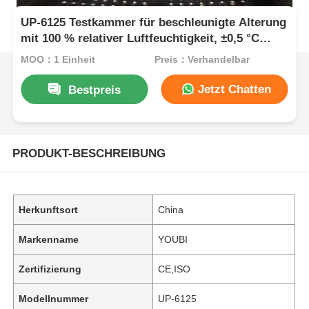
UP-6125 Testkammer für beschleunigte Alterung
mit 100 % relativer Luftfeuchtigkeit, ±0,5 °C
Temperaturgleichmäßigkeit und 105 °C bis +135
MOQ：1 Einheit
Preis：Verhandelbar
°C Temperaturbereich für elektronische
Industrietests
Jetzt Chatten
Bestpreis
PRODUKT-BESCHREIBUNG
Herkunftsort
China
Markenname
YOUBI
Zertifizierung
CE,ISO
Modellnummer
UP-6125