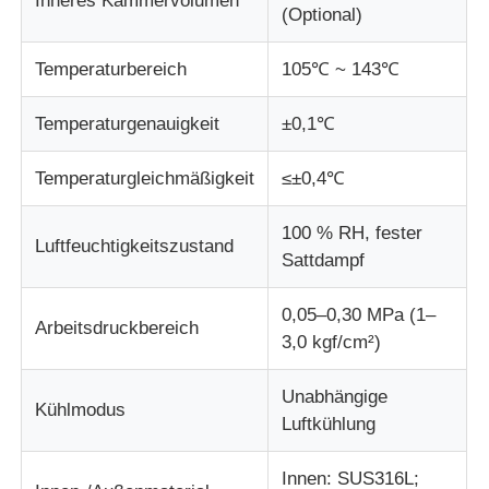
Inneres Kammervolumen
(Optional)
Stoffprüfmaschine
Temperaturbereich
105℃ ~ 143℃
Temperatur und Feuchteregler
Temperaturgenauigkeit
±0,1℃
Temperaturgleichmäßigkeit
≤±0,4℃
Härteprüfvorrichtung
100 % RH, fester
Luftfeuchtigkeitszustand
Sattdampf
0,05–0,30 MPa (1–
Arbeitsdruckbereich
3,0 kgf/cm²)
Unabhängige
Kühlmodus
Luftkühlung
Innen: SUS316L;