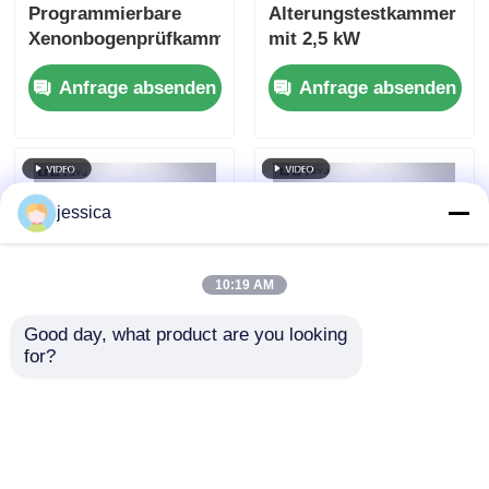
Programmierbare
Alterungstestkammer
Xenonbogenprüfkammer
mit 2,5 kW
mit 2,5 kW
luftgekühlter
Anfrage absenden
Anfrage absenden
luftgekühlter
Langbogen-
Langbogen-
Xenonlampe zur
Xenonlampe für ISO-
präzisen
und ASTM-konforme
Bestrahlungskontrolle
Alterungstests
bei 340 nm
jessica
10:19 AM
Good day, what product are you looking 
for?
PID-gesteuerte
UP-6111 Testkammer
Schnelltemperaturwechselkammer
für schnelle
mit gleichmäßiger
Temperaturänderungen
Temperaturverteilung
mit einer
Anfrage absenden
Anfrage absenden
und 5 °C/min Heizrate
Erwärmungsrate von