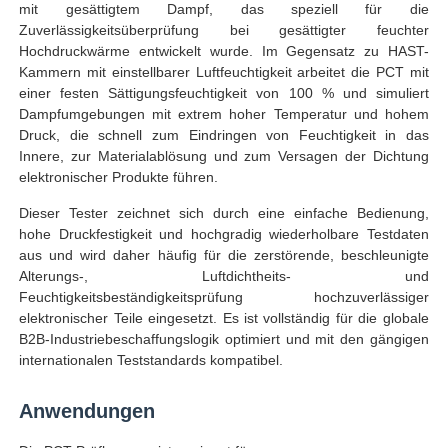
mit gesättigtem Dampf, das speziell für die
Zuverlässigkeitsüberprüfung bei gesättigter feuchter
Hochdruckwärme entwickelt wurde. Im Gegensatz zu HAST-
Fabrik Tour
Kammern mit einstellbarer Luftfeuchtigkeit arbeitet die PCT mit
einer festen Sättigungsfeuchtigkeit von 100 % und simuliert
Dampfumgebungen mit extrem hoher Temperatur und hohem
Qualitätskontrolle
Druck, die schnell zum Eindringen von Feuchtigkeit in das
Innere, zur Materialablösung und zum Versagen der Dichtung
elektronischer Produkte führen.
Kontakt
Dieser Tester zeichnet sich durch eine einfache Bedienung,
hohe Druckfestigkeit und hochgradig wiederholbare Testdaten
Referenzen
aus und wird daher häufig für die zerstörende, beschleunigte
Alterungs-, Luftdichtheits- und
Feuchtigkeitsbeständigkeitsprüfung hochzuverlässiger
Laborversuch-Ausrüstung
elektronischer Teile eingesetzt. Es ist vollständig für die globale
B2B-Industriebeschaffungslogik optimiert und mit den gängigen
internationalen Teststandards kompatibel.
Umwelttestkammer
Anwendungen
Universelle Testmaschine