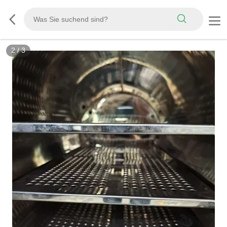
3
/
3