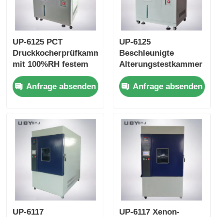
UP-6125 PCT
UP-6125
Druckkocherprüfkammer
Beschleunigte
mit 100%RH festem
Alterungstestkammer
gesättigten Dampf für
mit 100% fester
Anfrage absenden
Anfrage absenden
105°C bis 143°C
Sättigungsfeuchtigkeit
Temperaturbereich
105°C ~ 143°C
und 0,05 bis 0,30MPa
Temperaturbereich
Arbeitsdruck
und 0,05 ~ 0,30MPa
Arbeitsdruck
UP-6117
UP-6117 Xenon-