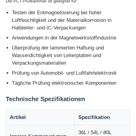
Die PCT-Prüfkammer ist geeignet für:
Testen der Entmagnetisierung bei hoher
Schlagprüfmaschine
Luftfeuchtigkeit und der Materialkorrosion in
Halbleiter- und IC-Verpackungen
Abnutzungsprüfmaschine
Anwendungen in der Magnetwerkstoffindustrie
Überprüfung der laminierten Haftung und
Gummitestgerät
Wasserdichtigkeit von Leiterplatten und
Verpackungsmaterialien
Prüfung von Automobil- und Luftfahrtelektronik
Prüfgeräte für Schuhe
Tägliche Prüfung elektronischer Komponenten
Baustoffprüfgeräte
Technische Spezifikationen
Ausrüstung zur Prüfung von Verpackungen
Artikel
Spezifikation
Prüfgeräte für Klebstoffe
36L / 54L / 80L