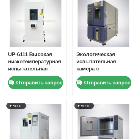
UP-6111 Высокая
Экологическая
низкотемпературная
испытательная
испытательная
камера с
камера с
настраиваемой
Отправить запрос
Отправить запрос
диапазоном -70 ~
температурой
180oC 20% ~ 98%
хранения в
влажность и
холодном состоянии
интеллектуальный
Двухслойная
контроль
закаленная
сенсорного экрана
стеклянная дверь и
интерьер из
нержавеющей стали