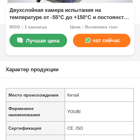
Двухслойная камера испытания на
температуре от -55°C до +150°C и постоянство
влажности ±2,5%R.H.
MOQ：1 единица
Цена：Возможен торг
чат сейчас
Лучшая цена
Характер продукции
Место происхождения
Китай
Фирменное
YOUBI
наименование
Сертификация
CE, ISO