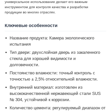
универсальное использование делает его важным
инструментом для контроля качества и разработки
продукции во многих отраслях.
Машина для испытания на удар
Ключевые особенности
Машина испытания на абразивное изнашивание
Название продукта: Камера экологического
испытания
резиновое оборудование для испытаний
Тип двери: двухслойная дверь из закаленного
стекла для хорошей видимости и
Оборудование для испытаний обуви
долговечности.
Постоянство влажности: точный контроль с
Оборудование для испытаний строительных матер
точностью ± 2,5% относительной влажности.
Внутренний материал: изготовлен из
Оборудование для испытаний упаковки
высококачественной нержавеющей стали SUS
№ 304, устойчивой к коррозии.
Оборудование для испытания клеев
Количество цемента: регулируемый диапазон от