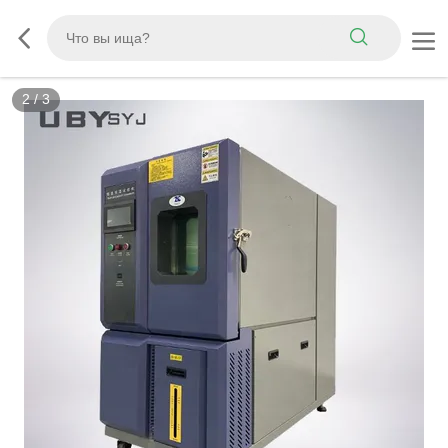
2
/
3