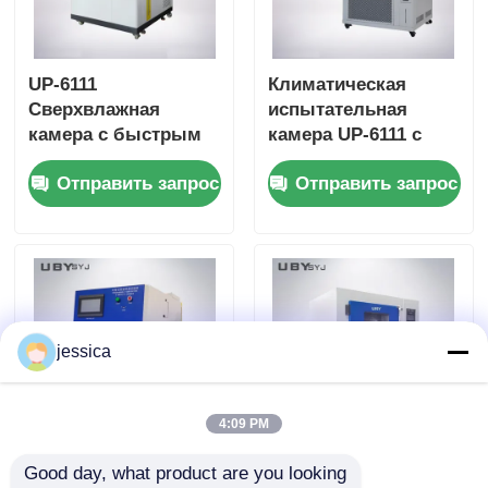
SUS # 304
UP-6111
Климатическая
Сверхвлажная
испытательная
камера с быстрым
камера UP-6111 с
изменением
быстрой скоростью
Отправить запрос
Отправить запрос
температуры с
изменения
парогенератором
температуры и
программируемым
контроллером
jessica
4:09 PM
Мини-
Полностью
Good day, what product are you looking 