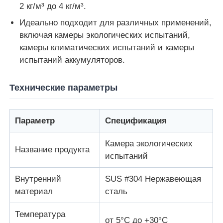
2 кг/м³ до 4 кг/м³.
Идеально подходит для различных применений,
машина для испытания ткани
включая камеры экологических испытаний,
камеры климатических испытаний и камеры
Регулятор температуры и влажности
испытаний аккумуляторов.
измеритель твердости
Технические параметры
Параметр
Спецификация
Камера экологических
Название продукта
испытаний
Внутренний
SUS #304 Нержавеющая
материал
сталь
Температура
от 5°С до +30°С