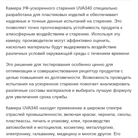
Камера УФ-ускоренного старения UVA340 специально
разработана для пластиковых изделий и обеспечивает
Наша фабрика
надежные и точные данные испытаний на старение. Это
позволяет точно прогнозировать устойчивость продукта к
атмосферным воздействиям и старению. Используя эту
контроль качества
камеру, производители могут эффективно оценить,
насколько материалы будут выдерживать воздействие
различных условий окружающей среды с течением времени.
контактные данные
Это решение для тестирования особенно ценно для
оптимизации и совершенствования рецептур продуктов с
Отправить запрос
целью повышения их долговечности. Возможность проводить
испытания на ускоренное старение помогает анализировать
различные составы материалов и выбирать лучшую формулу
Оборудование для испытаний лаборатории
для увеличения срока службы.
Камера UVA340 находит применение в широком спектре
отраслей промышленности, включая краски, чернила, смолы,
Камера экологических испытаний
пластмассы, печать и упаковку, клеи, производство
автомобилей и мотоциклов, косметику, металлургию,
электронику, гальванику, медицину и многое другое. Его
Универсальная тестирование