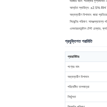
দরজার ধরন: পরিষ্কার দৃশ্যমানতা এ
আর্দ্রতা স্থায়িত্ব: ±2.5% RH নির্ভু
অভ্যন্তরীণ উপাদান: জারা প্রতির
সিমেন্টের পরিমাণ: সামঞ্জস্যযোগ
এনভায়রনমেন্টাল টেস্ট চেম্বার, ক্ল
প্রযুক্তিগত পরামিতি
প্যারামিটার
পণ্যের নাম
অভ্যন্তরীণ উপাদান
পরিবেষ্টিত তাপমাত্রা
নির্ভুলতা
সিমেন্টের পরিমাণ