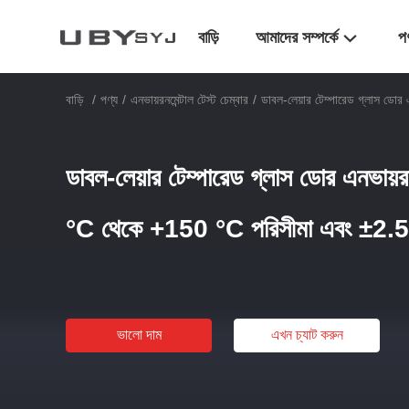
বাড়ি
আমাদের সম্পর্কে
প
বাড়ি
/
পণ্য
/
এনভায়রনমেন্টাল টেস্ট চেম্বার
/
ডাবল-লেয়ার টেম্পারেড গ্লাস ডোর
ডাবল-লেয়ার টেম্পারেড গ্লাস ডোর এনভায়রন
°C থেকে +150 °C পরিসীমা এবং ±2.5%
ভালো দাম
এখন চ্যাট করুন