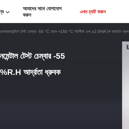
আমাদের সাথে যোগাযোগ
ণ্য
এখন চ্যাট করুন
করুন
 এনভায়রনমেন্টাল টেস্ট চেম্বার -55 °C থেকে +150 °C পরিসীমা এবং ±2.5%R.H আর্দ্রতা ধ্রু
মেন্টাল টেস্ট চেম্বার -55
R.H আর্দ্রতা ধ্রুবক