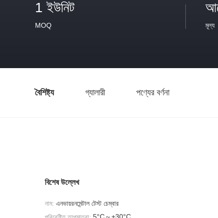
1 ইউনিট
আল
MOQ
মূল্য
বৈশিষ্ট্য
গ্যালারী
পণ্যের বর্ণনা
বিশেষ উল্লেখ
নাম:
এনভায়রনমেন্টাল টেস্ট চেম্বার
5°C～+30°C
পরিবেষ্টিত তাপমাত্রা: