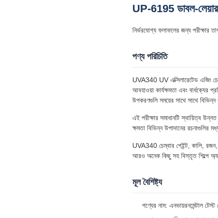
UP-6195 ডাবল-লেয়ার টে
নির্ভরযোগ্য ফলাফলের জন্য পরীক্ষার
পণ্য পরিচিতি
UVA340 UV এক্সিলারেটেড এজিং চেম্বার
আবহাওয়া কার্যক্ষমতা এবং বার্ধক্যের প্
উপকরণগুলি সময়ের সাথে সাথে বিভিন্
এই পরীক্ষার সমাধানটি স্থায়িত্ব উন্নত
ক্ষমতা বিভিন্ন উপাদানের রচনাগুলির মধ্য
UVA340 চেম্বার পেইন্ট, কালি, রজন, প্
আরও অনেক কিছু সহ বিস্তৃত শিল্পে অ্যা
মূল বৈশিষ্ট্য
পণ্যের নাম: এনভায়রনমেন্টাল টেস্ট 