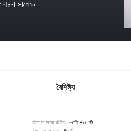
োচনা সাপেক্ষ
বৈশিষ্ট্য
পরীক্ষা তাপমাত্রা পরিসীমা:
-৫৫°সি~+১৫০°সি
নিম্ন তাপমাত্রা অঞ্চল:
-60°C