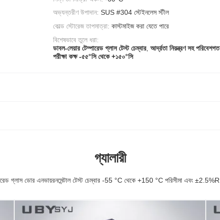
অভ্যন্তরীণ উপাদান:
SUS #304 স্টেইনলেস স্টীল
কোল্ড স্টোরেজ তাপমাত্রা:
কাস্টমাইজ করা যেতে পারে
বিশেষভাবে তুলে ধরা:
ডাবল-লেয়ার টেম্পারেড গ্লাস টেস্ট চেম্বার
,
আর্দ্রতা নিয়ন্ত্রণ সহ পরিবেশগত
পরীক্ষা কক্ষ -৫৫°সি থেকে +১৫০°সি
গ্যালারী
পারেড গ্লাস ডোর এনভায়রনমেন্টাল টেস্ট চেম্বার -55 °C থেকে +150 °C পরিসীমা এবং ±2.5%R.