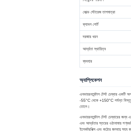
কোল্ড স্টোরেজ তাপমাত্রা
ক্যাবল পোর্ট
দরজার ধরন
আর্দ্রতা স্থায়িত্ব
ব্যবহার
অ্যাপ্লিকেশন
এনভায়রনমেন্টাল টেস্ট চেম্বার একটি অপ
-55°C থেকে +150°C পর্যন্ত বিস্তৃত পর
তোলে।
এনভায়রনমেন্টাল টেস্ট চেম্বারের জন্য এ
এবং আর্দ্রতার স্তরের ওঠানামায় পণ্যগ
ইলেকট্রনিক্স এবং কঠোর জলবায়ু সহ্য 