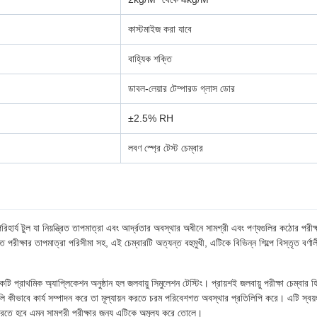
কাস্টমাইজ করা যাবে
বাহ্যিক শক্তি
ডাবল-লেয়ার টেম্পারড গ্লাস ডোর
±2.5% RH
লবণ স্প্রে টেস্ট চেম্বার
রিহার্য টুল যা নিয়ন্ত্রিত তাপমাত্রা এবং আর্দ্রতার অবস্থার অধীনে সামগ্রী এবং পণ্যগুলির কঠোর পরী
ীক্ষার তাপমাত্রা পরিসীমা সহ, এই চেম্বারটি অত্যন্ত বহুমুখী, এটিকে বিভিন্ন শিল্পে বিস্তৃত বর্ণা
কটি প্রাথমিক অ্যাপ্লিকেশন অনুষ্ঠান হল জলবায়ু সিমুলেশন টেস্টিং। প্রায়শই জলবায়ু পরীক্ষা চেম্বার
ুলি কীভাবে কার্য সম্পাদন করে তা মূল্যায়ন করতে চরম পরিবেশগত অবস্থার প্রতিলিপি করে। এটি স্বয়ং
করতে হবে এমন সামগ্রী পরীক্ষার জন্য এটিকে অমূল্য করে তোলে।