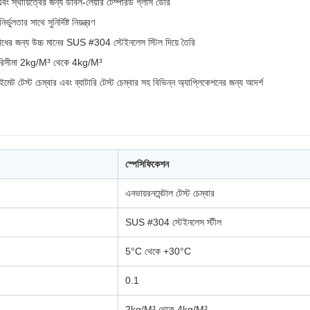
বং স্থায়িত্বের জন্য ডাবল-লেয়ার টেম্পারড গ্লাস ডোর
লতার সাথে সুনির্দিষ্ট নিয়ন্ত্রণ
োধের জন্য উচ্চ মানের SUS #304 স্টেইনলেস স্টিল দিয়ে তৈরি
্য পরিসীমা 2kg/M³ থেকে 4kg/M³
াইমেট টেস্ট চেম্বার এবং ব্যাটারি টেস্ট চেম্বার সহ বিভিন্ন অ্যাপ্লিকেশনের জন্য আদর্শ
স্পেসিফিকেশন
এনভায়রনমেন্টাল টেস্ট চেম্বার
SUS #304 স্টেইনলেস স্টীল
5°C থেকে +30°C
0.1
2kg/M³ থেকে 4kg/M³