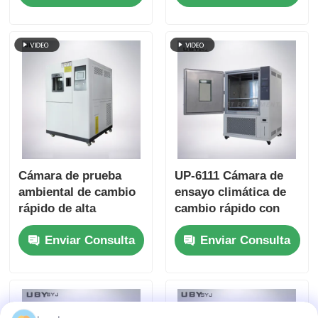
humedad y control
Puerta de vidrio
inteligente por
templado de doble
pantalla táctil
capa y interior de
acero inoxidable SUS
# 304
Cámara de prueba
UP-6111 Cámara de
ambiental de cambio
ensayo climática de
rápido de alta
cambio rápido con
humedad UP-6111 con
transiciones rápidas
Enviar Consulta
Enviar Consulta
generador de vapor
de temperatura y
controlador
programable