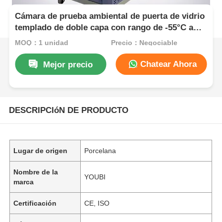
Cámara de prueba ambiental de puerta de vidrio
templado de doble capa con rango de -55°C a
+150°C y constancia de humedad de ±2.5%R.H
MOQ：1 unidad
Precio：Negociable
Chatear Ahora
Mejor precio
DESCRIPCIóN DE PRODUCTO
Lugar de origen
Porcelana
Nombre de la
YOUBI
marca
Certificación
CE, ISO