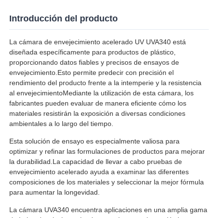
Introducción del producto
Visita a la fábrica
La cámara de envejecimiento acelerado UV UVA340 está
diseñada específicamente para productos de plástico,
Control de Calidad
proporcionando datos fiables y precisos de ensayos de
envejecimiento.Esto permite predecir con precisión el
rendimiento del producto frente a la intemperie y la resistencia
Contacto
al envejecimientoMediante la utilización de esta cámara, los
fabricantes pueden evaluar de manera eficiente cómo los
materiales resistirán la exposición a diversas condiciones
Solicitar una cotización
ambientales a lo largo del tiempo.
Esta solución de ensayo es especialmente valiosa para
Equipo de la prueba de laboratorio
optimizar y refinar las formulaciones de productos para mejorar
la durabilidad.La capacidad de llevar a cabo pruebas de
envejecimiento acelerado ayuda a examinar las diferentes
Cámara de pruebas ambientales
composiciones de los materiales y seleccionar la mejor fórmula
para aumentar la longevidad.
La cámara UVA340 encuentra aplicaciones en una amplia gama
Máquina de prueba universal