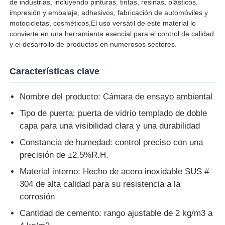
de industrias, incluyendo pinturas, tintas, resinas, plásticos,
impresión y embalaje, adhesivos, fabricación de automóviles y
motocicletas, cosméticos,El uso versátil de este material lo
Máquina de prueba de impacto
convierte en una herramienta esencial para el control de calidad
y el desarrollo de productos en numerosos sectores.
Máquina de prueba de la abrasión
Características clave
equipo de prueba de goma
Nombre del producto: Cámara de ensayo ambiental
Tipo de puerta: puerta de vidrio templado de doble
Equipos de prueba de calzado
capa para una visibilidad clara y una durabilidad
Constancia de humedad: control preciso con una
Equipo de ensayo de materiales de construcción
precisión de ±2,5%R.H.
Material interno: Hecho de acero inoxidable SUS #
304 de alta calidad para su resistencia a la
Equipo de ensayo de envases
corrosión
Cantidad de cemento: rango ajustable de 2 kg/m3 a
Equipo de ensayo de adhesivos