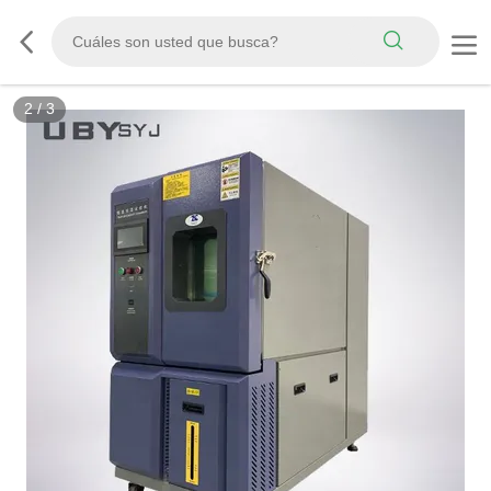
2
/
3