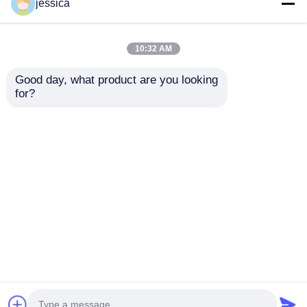
jessica
10:32 AM
Good day, what product are you looking 
for?
UP-6195 Mini cámara
Cámara de ensayo
climática con rango
totalmente sellada a
de temperatura -40oC
prueba de polvo con
~ 150oC Rango de
sistema de soplado
Enviar Consulta
Enviar Consulta
humedad Rh20%-98%
multidireccional para
y tamaño
ensayos IP5X e IP6X
personalizable
Inicio
Mapa del Sitio
Contactar Ahora
Desktop Site
Mapa del Sitio
Política de privacidad
Calidad
Equipo de la prueba de laboratorio
Fábrica De China.Copyright © 2026 Dongguan