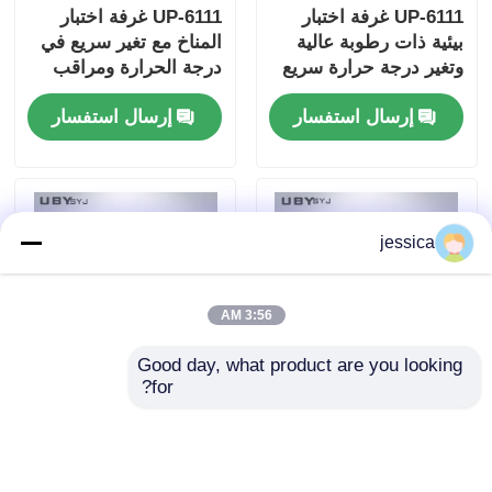
UP-6111 غرفة اختبار
UP-6111 غرفة اختبار
بيئية ذات رطوبة عالية
المناخ مع تغير سريع في
وتغير درجة حرارة سريع
درجة الحرارة ومراقب
مع مولد بخار
قابل للبرمجة
إرسال استفسار
إرسال استفسار
jessica
3:56 AM
Good day, what product are you looking 
for?
UP-6195 غرفة المناخ
غرفة الاختبار المقاومة
المصغرة مع نطاق درجة
للغبار المغلقة بالكامل مع
الحرارة -40oC ~ 150oC
نظام تنفيس متعدد
نطاق الرطوبة
الاتجاهات لاختبار IP5X و