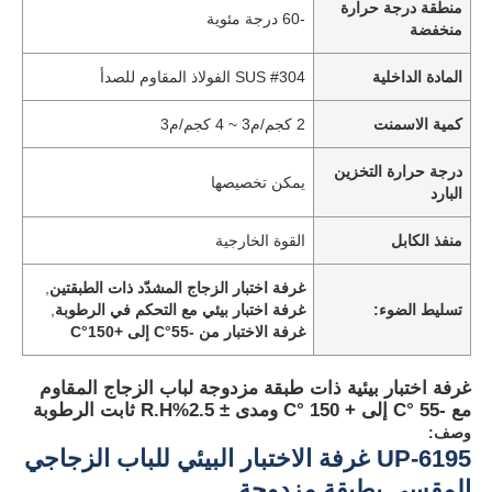
منطقة درجة حرارة
-60 درجة مئوية
منخفضة
المادة الداخلية
SUS #304 الفولاذ المقاوم للصدأ
كمية الاسمنت
2 كجم/م3 ~ 4 كجم/م3
درجة حرارة التخزين
يمكن تخصيصها
البارد
منفذ الكابل
القوة الخارجية
غرفة اختبار الزجاج المشدّد ذات الطبقتين
,
تسليط الضوء:
غرفة اختبار بيئي مع التحكم في الرطوبة
,
غرفة الاختبار من -55°C إلى +150°C
غرفة اختبار بيئية ذات طبقة مزدوجة لباب الزجاج المقاوم
مع -55 °C إلى + 150 °C ومدى ± 2.5%R.H ثابت الرطوبة
وصف:
UP-6195 غرفة الاختبار البيئي للباب الزجاجي
المقسى بطبقة مزدوجة