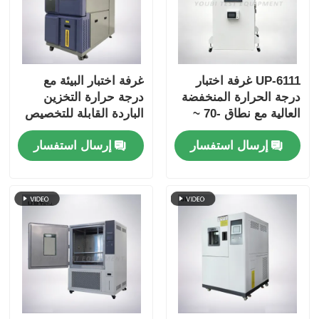
UP-6111 غرفة اختبار
غرفة اختبار البيئة مع
درجة الحرارة المنخفضة
درجة حرارة التخزين
العالية مع نطاق -70 ~
الباردة القابلة للتخصيص
180 درجة مئوية، رطوبة
باب زجاجي مزدوج
إرسال استفسار
إرسال استفسار
20% ~ 98% وتحكم ذكي
الطبقة المشدّد والداخلية
بشاشة تعمل باللمس
من الفولاذ المقاوم
للصدأ SUS # 304