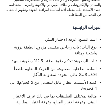
والمعادن والإلكترونيات والطلاء الكهربائي والأدوية والمزيد. استخدامه
متعدد الاستخدامات يجعله أداة أساسية لمراقبة الجودة وتطوير المنتجات
جولة في المعمل
في العديد من القطاعات.
الميزات الرئيسية
ضبط الجودة
اسم المنتج: غرفة الاختبار البيئي
اتصل بنا
نوع الباب: باب زجاجي مقسى مزدوج الطبقة لرؤية
واضحة ومتانة
طلب اقتباس
ثبات الرطوبة: تحكم دقيق بدقة ±2.5% رطوبة نسبية
المادة الداخلية: مصنوعة من الفولاذ المقاوم للصدأ
معدات اختبار المعمل
SUS #304 عالي الجودة لمقاومة التآكل
كمية الأسمنت: نطاق قابل للتعديل من 2 كجم/م3 إلى
4 كجم/م3
غرفة الاختبار البيئي
مثالية لمختلف التطبيقات بما في ذلك غرف الاختبار
البيئي، وغرفة اختبار المناخ، وغرفة اختبار البطارية
آلة الاختبار العالمية