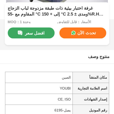
غرفة اختبار بيئية ذات طبقة مزدوجة لباب الزجاج
المقاوم مع -55 °C إلى + 150 °C ومدى ± 2.5%R.H
ثابت الرطوبة
الأسعار：قابل للتفاوض
MOQ：1 وحدة
تحدث الآن
افضل سعر
منتوج وصف
مكان المنشأ
الصين
اسم العلامة التجارية
YOUBI
إصدار الشهادات
CE, ISO
رقم الموديل
يصل-6195