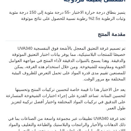
يتميز بنطاق درجة حرارة الاختبار -55 درجة مئوية إلى 150 درجة مئوية
وثبات الرطوبة ±2.5% رطوبة نسبية للحصول على نتائج موثوقة
مقدمة المنتج
تم تصميم غرفة التعتيق المعجل بالأشعة فوق البنفسجية UVA340
خصيصًا للمنتجات البلاستيكية، مما يوفر بيانات اختبار التعتيق الموثوقة
والدقيقة. وهذا يسمح بالتنبؤات الدقيقة لأداء المنتج في مواجهة العوامل
الجوية ومقاومته للشيخوخة. ومن خلال استخدام هذه الغرفة، يمكن
للمصنعين تقييم مدى قدرة المواد على تحمل التعرض للظروف البيئية
المختلفة مع مرور الوقت.
يعد حل الاختبار هذا ذا قيمة خاصة لتحسين تركيبات المنتج وتحسينها
منزل
لتحسين المتانة. تساعد القدرة على إجراء اختبارات الشيخوخة المتسارعة
على التدقيق في تركيبات المواد المختلفة واختيار أفضل تركيبة لتعزيز
طول العمر.
المنتجات
تجد غرفة UVA340 تطبيقات عبر مجموعة واسعة من الصناعات بما في
ذلك الدهانات والأحبار والراتنجات والبلاستيك والطباعة والتغليف والمواد
حول بنا
اللاصقة وتصنيع السيارات والدراجات النارية ومستحضرات التجميل