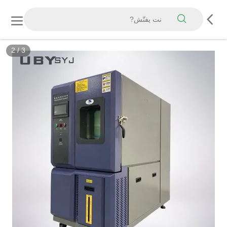
2
/
3