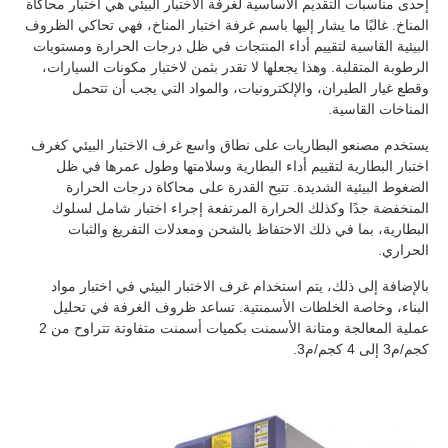
إحدى مناسبات التقديم الأساسية لغرفة الاختبار البيئي هي اختبار محاكاة
المناخ. غالبًا ما يشار إليها باسم غرفة اختبار المناخ، فهي تحاكي الظروف
البيئية القاسية لتقييم أداء المنتجات في ظل درجات الحرارة ومستويات
الرطوبة المتقلبة. وهذا يجعلها لا تقدر بثمن لاختبار مكونات السيارات،
وقطع غيار الطيران، والإلكترونيات، والمواد التي يجب أن تتحمل
المناخات القاسية.
يستخدم مصنعو البطاريات على نطاق واسع غرف الاختبار البيئي كغرف
اختبار البطارية لتقييم أداء البطارية وسلامتها وطول عمرها في ظل
الضغوط البيئية الشديدة. تتيح القدرة على محاكاة درجات الحرارة
المنخفضة جدًا وكذلك الحرارة المرتفعة إجراء اختبار شامل لسلوك
البطارية، بما في ذلك الاحتفاظ بالشحن ومعدلات التفريغ والثبات
الحراري.
بالإضافة إلى ذلك، يتم استخدام غرف الاختبار البيئي في اختبار مواد
البناء، وخاصة الخلطات الأسمنتية. تساعد ظروف الغرفة في تحليل
عملية المعالجة ومتانة الأسمنت بكميات أسمنت متفاوتة تتراوح من 2
كجم/م3 إلى 4 كجم/م3.