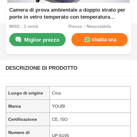
Camera di prova ambientale a doppio strato per
porte in vetro temperato con temperatura
compresa tra -55°C e +150°C e costanza di
MOQ：1 unità
Prezzo：Negoziabile
umidità ±2,5%R.H.
chatta ora
Miglior prezzo
DESCRIZIONE DI PRODOTTO
Luogo di origine
Cina
Marca
YOUBI
Certificazione
CE, ISO
Numero di
UP-6195