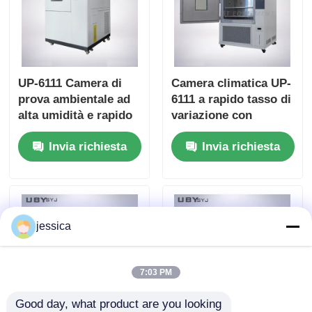
UP-6111 Camera di
Camera climatica UP-
prova ambientale ad
6111 a rapido tasso di
alta umidità e rapido
variazione con
cambiamento di
transizioni rapide di
Invia richiesta
Invia richiesta
temperatura con
temperatura e
generatore di vapore
controller
programmabile
jessica
7:03 PM
Good day, what product are you looking 