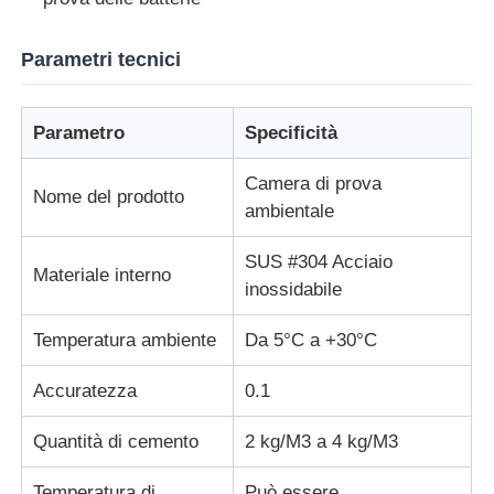
macchina per prove su tessuti
Parametri tecnici
Regolatore di umidità e di temperatura
Parametro
Specificità
Camera di prova
tester di durezza
Nome del prodotto
ambientale
SUS #304 Acciaio
Materiale interno
inossidabile
Temperatura ambiente
Da 5°C a +30°C
Accuratezza
0.1
Quantità di cemento
2 kg/M3 a 4 kg/M3
Temperatura di
Può essere