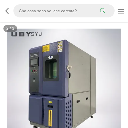
2
/
3