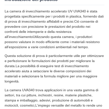
La camera di invecchiamento accelerato UV UVA340 è stata
Fatory Tour
progettata specificamente per i prodotti in plastica, fornendo dati
di prova di invecchiamento affidabili e precisi.Ciò consente di
prevedere con precisione le prestazioni del prodotto nei
Controllo di qualità
confronti delle intemperie e della resistenza
all'invecchiamentoUtilizzando questa camera, i produttori
possono valutare in modo efficiente come i materiali resistono
Contattaci
all'esposizione a varie condizioni ambientali nel tempo.
Questa soluzione di prova è particolarmente utile per ottimizzare
Richiedere un preventivo
e perfezionare le formulazioni dei prodotti per migliorare la
durata.La possibilità di eseguire test di invecchiamento
accelerato aiuta a setacciare le diverse composizioni dei
Attrezzatura di prova di laboratorio
materiali e selezionare la formula migliore per una maggiore
longevità.
La camera UVA340 trova applicazioni in una vasta gamma di
Camera per test ambientali
settori, tra cui pitture, inchiostri, resine, materie plastiche,
stampa e imballaggio, adesivi, produzione di automobili e
motocicli, cosmetici,L'impiego versatile del metallo lo rende uno
Macchina di test universale