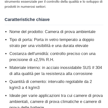
strumento essenziale per il controllo della qualità e lo sviluppo di
prodotti in numerosi settori.
Macchina per test di impatto
Caratteristiche chiave
Macchina di prova dell'abrasione
Nome del prodotto: Camera di prova ambientale
Tipo di porta: Porta in vetro temperato a doppio
apparecchiatura di collaudo di gomma
strato per una visibilità e una durata elevate
Costanza dell'umidità: controllo preciso con una
Apparecchiature per test sulle calzature
precisione di ±2,5% R.H.
Materiale interno: in acciaio inossidabile SUS # 304
di alta qualità per la resistenza alla corrosione
Attrezzature per la prova dei materiali da costruzione
Quantità di cemento: intervallo regolabile da 2
kg/m3 a 4 kg/m3
Apparecchiature per la prova degli imballaggi
Ideale per varie applicazioni tra cui camere di prova
ambientali, camere di prova climatiche e camere di
Attrezzature per la prova degli adesivi
prova delle batterie