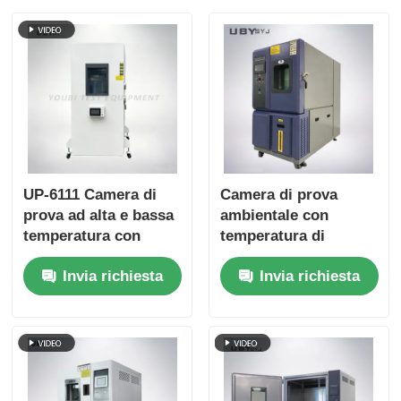
UP-6111 Camera di
Camera di prova
prova ad alta e bassa
ambientale con
temperatura con
temperatura di
-70~180oC 20%~98%
stoccaggio a freddo
Invia richiesta
Invia richiesta
di umidità e controllo
personalizzabile
intelligente su touch
Porta in vetro
screen
temperato a doppio
strato e interno in
acciaio inossidabile
SUS # 304