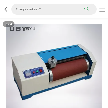
3
/
4