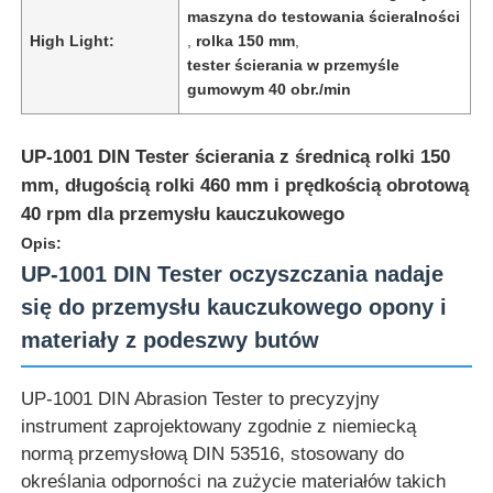
maszyna do testowania ścieralności
High Light:
,
rolka 150 mm
,
tester ścierania w przemyśle
gumowym 40 obr./min
UP-1001 DIN Tester ścierania z średnicą rolki 150
mm, długością rolki 460 mm i prędkością obrotową
40 rpm dla przemysłu kauczukowego
Opis:
UP-1001 DIN Tester oczyszczania nadaje
się do przemysłu kauczukowego opony i
materiały z podeszwy butów
Dom
UP-1001 DIN Abrasion Tester to precyzyjny
Produkty
instrument zaprojektowany zgodnie z niemiecką
normą przemysłową DIN 53516, stosowany do
określania odporności na zużycie materiałów takich
O nas