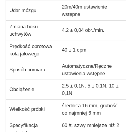
20m/40m ustawienie
Udar mózgu
wstępne
maszyna do testowania tkanin
Zmiana boku
4.2 ± 0,04 obr./min.
Kontroler temperatury i wilgotności
uchwytów
Prędkość obrotowa
40 ± 1 cpm
Badanie twardości
koła jałowego
Automatyczne/Ręczne
Sposób pomiaru
ustawienia wstępne
2.5 ± 0,1N, 5 ± 0,1N, 10 ±
Obciążenie
0,1N
średnica 16 mm, grubość
Wielkość próbki
co najmniej 6 mm
Specyfikacja
60 #, szwy mniejsze niż 2