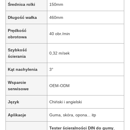
Średnica rolki
150mm
Długość wałka
460mm
Prędkość
40 obr./min
obrotowa
Szybkość
0,32 m/sek
ścierania
Kąt nachylenia
3°
Wsparcie
OEM-ODM
serwisowe
Język
Chiński i angielski
Aplikacje
Guma, skóra, opona... itp
Tester ścieralności DIN do gumy
,