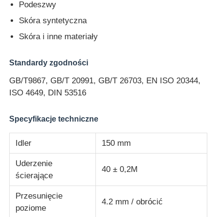
Podeszwy
Skóra syntetyczna
Maszyna do testowania udarności
Skóra i inne materiały
maszyna do badania ścierania
Standardy zgodności
GB/T9867, GB/T 20991, GB/T 26703, EN ISO 20344,
sprzęt do badania gumy
ISO 4649, DIN 53516
Sprzęt do testowania obuwia
Specyfikacje techniczne
Idler
150 mm
Sprzęt do badania materiałów budowlanych
Uderzenie
40 ± 0,2M
ścierające
Sprzęt do badania opakowań
Przesunięcie
4.2 mm / obrócić
poziome
Sprzęt do badań klejnotów