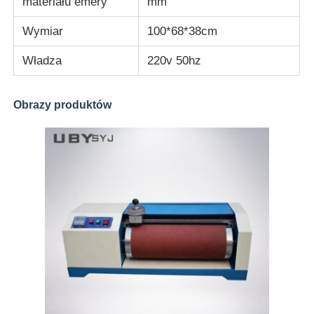
materiału emery
mm
Wymiar
100*68*38cm
Władza
220v 50hz
Obrazy produktów