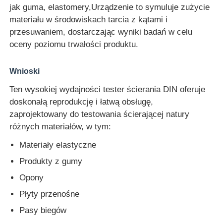
jak guma, elastomery,Urządzenie to symuluje zużycie
materiału w środowiskach tarcia z kątami i
Wycieczka po fabryce
przesuwaniem, dostarczając wyniki badań w celu
oceny poziomu trwałości produktu.
Kontrola jakości
Wnioski
Ten wysokiej wydajności tester ścierania DIN oferuje
Skontaktuj się z nami
doskonałą reprodukcję i łatwą obsługę,
zaprojektowany do testowania ścierającej natury
Poprosić o wycenę
różnych materiałów, w tym:
Materiały elastyczne
Sprzęt do badań laboratoryjnych
Produkty z gumy
Opony
Komora do badań środowiskowych
Płyty przenośne
Pasy biegów
Uniwersalna maszyna testująca