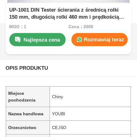
UP-1001 DIN Tester ścierania z średnicą rolki
150 mm, długością rolki 460 mm i prędkością
obrotową 40 rpm dla przemysłu kauczukowego
MOQ：1
Cena：2000
Rozmawiaj teraz
Najlepsza cena
OPIS PRODUKTU
Miejsce
Chiny
pochodzenia
Nazwa handlowa
YOUBI
Orzecznictwo
CE,ISO