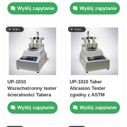
papierowych z
na zgniatanie rurek
Wyślij zapytanie
Wyślij zapytanie
wieloma
papierowych z
ustawieniami
interfejsem
prędkości testowej
dotykowym i funkcją
Ochrona przed
automatycznego
przeciążeniem i
powrotu
zgodność z ISO11093-
9
UP-1010
UP-1010 Taber
Wszechstronny tester
Abrasion Tester
ścieralności Tabera
zgodny z ASTM
do wielu materiałów,
D4060, ASTM D1044,
Wyślij zapytanie
Wyślij zapytanie
zgodny z wieloma
ISO 5470 i JIS K7204
międzynarodowymi
z regulowanym
standardami
obciążeniem 250g,