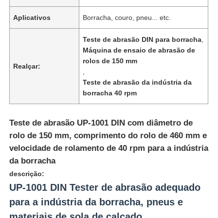
Aplicativos
Borracha, couro, pneu... etc.
Teste de abrasão DIN para borracha
,
Máquina de ensaio de abrasão de
rolos de 150 mm
Realçar:
,
Teste de abrasão da indústria da
borracha 40 rpm
Teste de abrasão UP-1001 DIN com diâmetro de
rolo de 150 mm, comprimento do rolo de 460 mm e
velocidade de rolamento de 40 rpm para a indústria
Casa
da borracha
descrição:
Produtos
UP-1001 DIN Tester de abrasão adequado
para a indústria da borracha, pneus e
Quem Somos
materiais de sola de calçado