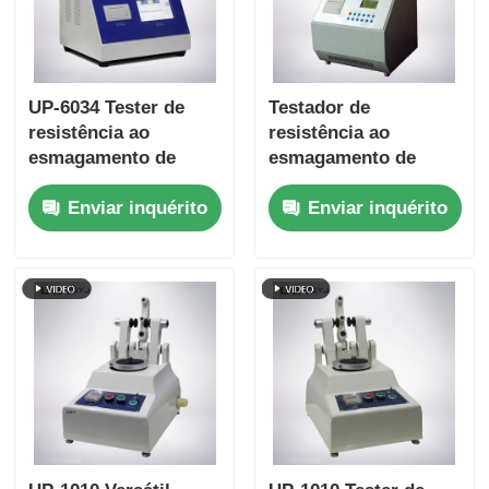
UP-6034 Tester de
Testador de
resistência ao
resistência ao
esmagamento de
esmagamento de
tubos de papel com
tubo de papel de fácil
Enviar inquérito
Enviar inquérito
várias configurações
utilização UP-6034
de velocidade de
com interface
ensaio Protecção
touchscreen e função
contra sobrecarga e
de retorno
conformidade
automático
ISO11093-9