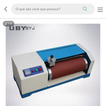
3
/
4