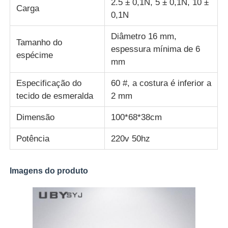
2.5 ± 0,1N, 5 ± 0,1N, 10 ±
Carga
0,1N
Diâmetro 16 mm,
Tamanho do
espessura mínima de 6
espécime
mm
Especificação do
60 #, a costura é inferior a
tecido de esmeralda
2 mm
Dimensão
100*68*38cm
Potência
220v 50hz
Imagens do produto