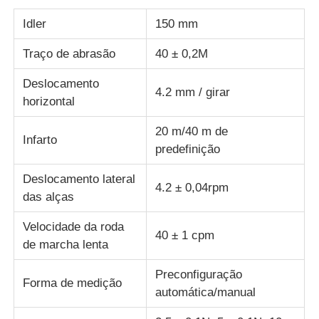
Idler
150 mm
máquina de teste de tecido
Traço de abrasão
40 ± 0,2M
Controlador da temperatura e da umidade
Deslocamento
4.2 mm / girar
horizontal
verificador da dureza
20 m/40 m de
Infarto
predefinição
Deslocamento lateral
4.2 ± 0,04rpm
das alças
Velocidade da roda
40 ± 1 cpm
de marcha lenta
Preconfiguração
Forma de medição
automática/manual