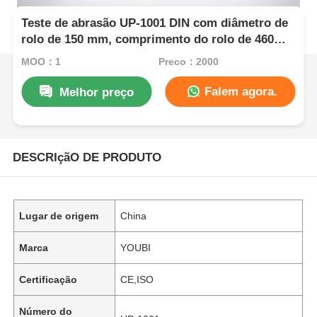
Teste de abrasão UP-1001 DIN com diâmetro de
rolo de 150 mm, comprimento do rolo de 460
mm e velocidade de rolamento de 40 rpm para a
MOQ：1
Preço：2000
indústria da borracha
Falem agora.
Melhor preço
DESCRIçãO DE PRODUTO
Lugar de origem
China
Marca
YOUBI
Certificação
CE,ISO
Número do