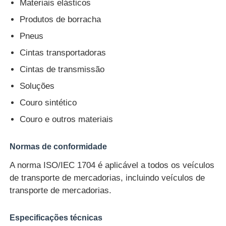
Materiais elásticos
Produtos de borracha
Máquina de teste de impacto
Pneus
Cintas transportadoras
Máquina de testes da abrasão
Cintas de transmissão
Soluções
equipamento de teste de borracha
Couro sintético
Couro e outros materiais
Equipamento de teste de calçados
Normas de conformidade
Equipamento de ensaio de materiais de construção
A norma ISO/IEC 1704 é aplicável a todos os veículos
de transporte de mercadorias, incluindo veículos de
Equipamento de ensaio de embalagens
transporte de mercadorias.
Especificações técnicas
Equipamento de ensaio de adesivos