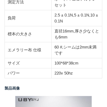
測定方法
セット
生地試験機
2.5 ± 0.1N,5 ± 0.1N,10 ±
負荷
0.1N
温度および湿気のコントローラー
直径16mm,厚さ少なくと
標本の大きさ
も6mm
硬度のテスター
60 #,シームは2mm未満
エメラリー布 仕様
です
サイズ
100*68*38cm
パワー
220v 50hz
製品画像