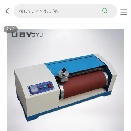
2
/
4