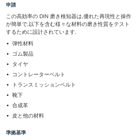
申請
この高効率の DIN 磨き検知器は,優れた再現性と操作
会社案内
が簡単で,以下を含む様々な材料の磨き性質をテスト
するために設計されています.
品質管理
弾性材料
ゴム製品
お問い合わせ
タイヤ
コントレーターベルト
見積依頼
トランスミッションベルト
靴下
研究室試験装置
合成革
皮と他の材料
環境試験室
準拠基準
ユニバーサルテストマシン