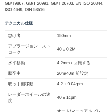
GB/T9867, GB/T 20991, GB/T 26703, EN ISO 20344,
ISO 4649, DIN 53516
衝撃試験機
テクニカル仕様
摩耗の試験機
怠け者
150mm
ゴム製試験装置
アブラージョン・スト
40 ± 0.2M
ローク
履物試験装置
水平移動
4.2mm / 回転する
脳卒中
20m/40m 前設定
建築材料の試験装置
取っ手側移動
4.2 ± 0.04rpm
パッケージ試験装置
レーダーホイールの速
40 ± 1cpm
度
接着剤試験装置
オート/マニュアルプレ