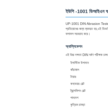
ইউপি -1001 ডিআইএন ঘর্ষণ 
UP-1001 DIN Abrasion Tester হল এক
প্রতিরোধের জন্য ব্যবহৃত হয়,এই ডিভাই
ফলাফল সরবরাহ করে।
অ্যাপ্লিকেশন
এই উচ্চ দক্ষতা DIN ঘর্ষণ পরীক্ষক চম
ইলাস্টিক উপাদান
কাঁচামাল
টায়ার
কনভেয়র বেল্ট
ট্রান্সমিশন বেল্ট
পাদদেশ
কৃত্রিম চামড়া