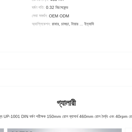
ঘর্ষণ গতি:
0.32 মি/সেকেন্ড
সেবা সমর্থন:
OEM ODM
অ্যাপ্লিকেশন:
রাবার, চামড়া, টায়ার ... ইত্যাদি
গ্যালারী
 জন্য UP-1001 DIN ঘর্ষণ পরীক্ষক 150mm রোল ব্যাসার্ধ 460mm রোল দৈর্ঘ্য এবং 40rpm রো