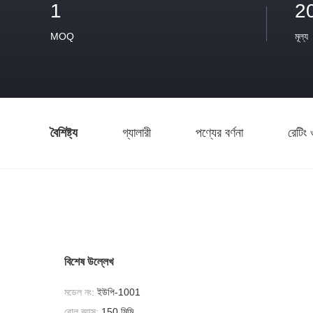
1
2
MOQ
মূল্য
বৈশিষ্ট্য
গ্যালারী
পণ্যের বর্ণনা
রেটিং 
বিশেষ উল্লেখ
মডেল নং:
ইউপি-1001
রোল ব্যাস:
150 মিমি