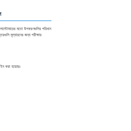
ন
ইলাস্টোমারের মতো উপকরণগুলির পরিধান
গুলি মূল্যায়নের জন্য পরীক্ষার
াইন করা হয়েছেঃ