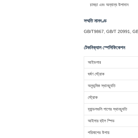
চামড়া এবং অন্যান্য উপাদান
সম্মতি মানদণ্ড
GB/T9867, GB/T 20991, GB
টেকনিক্যাল স্পেসিফিকেশন
আইডলার
ঘর্ষণ স্ট্রোক
অনুভূমিক স্থানচ্যুতি
স্ট্রোক
হ্যান্ডলগুলি পাশের স্থানচ্যুতি
আইলার হুইল স্পিড
পরিমাপের উপায়