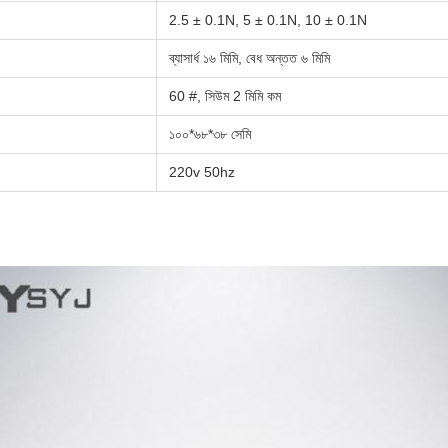
2.5 ± 0.1N, 5 ± 0.1N, 10 ± 0.1N
ব্যাসার্ধ ১৬ মিমি, বেধ অন্তত ৬ মিমি
60 #, সিউম 2 মিমি কম
১০০*৬৮*৩৮ সেমি
220v 50hz