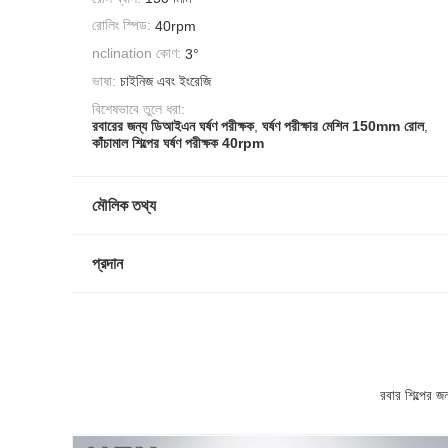
রোলিং স্পিড:
40rpm
nclination কোণ:
3°
ভাষা:
চাইনিজ এবং ইংরেজি
বিশেষভাবে তুলে ধরা:
রবারের জন্য ডিআইএন ঘর্ষণ পরীক্ষক
,
ঘর্ষণ পরীক্ষার মেশিন 150mm রোল
,
কাঁচামাল শিল্পের ঘর্ষণ পরীক্ষক 40rpm
মৌলিক তথ্য
প্রদান
রবার শিল্পের