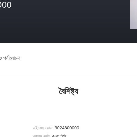
000
ও পর্যালোচনা
বৈশিষ্ট্য
এইচএস কোড:
9024800000
রোলার দৈর্ঘ্য:
460 মিমি