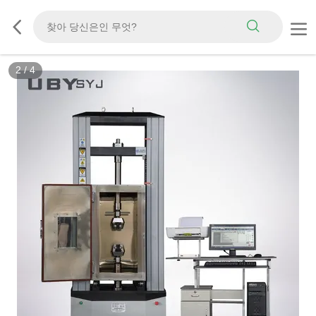
2
/
4