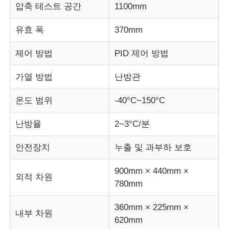
압축 테스트 공간
1100mm
직물 시험기
유효 폭
370mm
제어 방법
PID 제어 방법
온습도 제어기
가열 방법
난방관
경도계
온도 범위
-40°C~150°C
난방율
2~3°C/분
안전장치
누출 및 과부하 보호
900mm × 440mm ×
외적 차원
780mm
360mm × 225mm ×
내부 차원
620mm