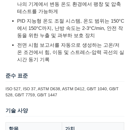
나의 기계에서 변동 온도 환경에서 팽창 및 압축
테스트를 가능하게
공장 투어
PID 지능형 온도 조절 시스템, 온도 범위는 150°C
에서 150°C까지, 난방 속도는 2-3°C/min, 안전 작
품질 관리
동을 위한 누출 및 과부하 보호 장치
전면 시험 보고서를 자동으로 생성하는 고온/저
온 조건에서 힘, 이동 및 스트레스-압력 곡선의 실
연락처
시간 동기 기록
견적 요청
준수 표준
ISO 527, ISO 37, ASTM D638, ASTM D412, GB/T 1040, GB/T
연구소 시험 장비
528, GB/T 7759, GB/T 1447
환경 테스트 챔버
기술 사양
범용 테스트 머신
항목
가치