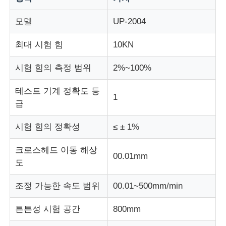
모델
UP-2004
충격 시험기
최대 시험 힘
10KN
마모시험기
시험 힘의 측정 범위
2%~100%
충돌 시험 장비
테스트 기계 정확도 등
1
급
신발 테스트 장비
시험 힘의 정확성
≤ ± 1%
크로스헤드 이동 해상
건축물 시험 장비
00.01mm
도
조정 가능한 속도 범위
00.01~500mm/min
패키지 테스트 장비
튼튼성 시험 공간
800mm
접착기 시험 장비