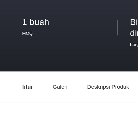
1 buah
B
d
MOQ
har
fitur
Galeri
Deskripsi Produk