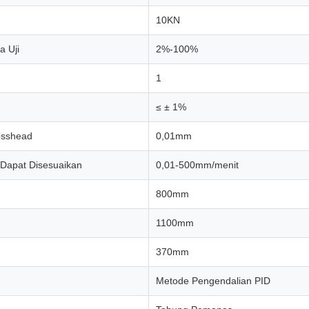
10KN
 Uji
2%-100%
1
≤ ± 1%
osshead
0,01mm
Dapat Disesuaikan
0,01-500mm/menit
800mm
1100mm
370mm
Metode Pengendalian PID