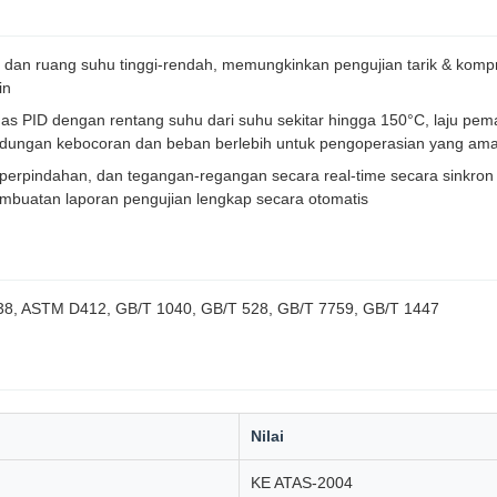
l dan ruang suhu tinggi-rendah, memungkinkan pengujian tarik & komp
in
das PID dengan rentang suhu dari suhu sekitar hingga 150°C, laju pe
indungan kebocoran dan beban berlebih untuk pengoperasian yang am
perpindahan, dan tegangan-regangan secara real-time secara sinkron
mbuatan laporan pengujian lengkap secara otomatis
38, ASTM D412, GB/T 1040, GB/T 528, GB/T 7759, GB/T 1447
Nilai
KE ATAS-2004