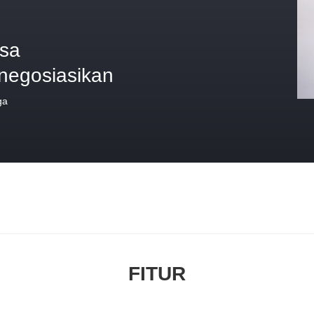
isa
inegosiasikan
ga
FITUR