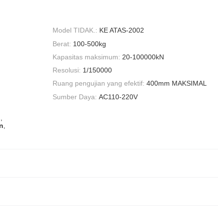
Model TIDAK.:
KE ATAS-2002
Berat:
100-500kg
Kapasitas maksimum:
20-100000kN
Resolusi:
1/150000
Ruang pengujian yang efektif:
400mm MAKSIMAL
Sumber Daya:
AC110-220V
i
,
n
,