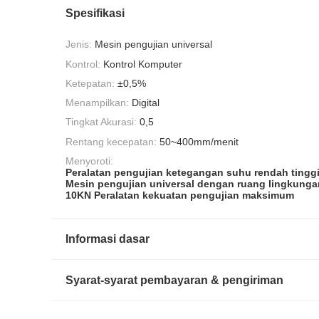
Spesifikasi
Jenis:
Mesin pengujian universal
Kontrol:
Kontrol Komputer
Ketepatan:
±0,5%
Menampilkan:
Digital
Tingkat Akurasi:
0,5
Rentang kecepatan:
50~400mm/menit
Menyoroti:
Peralatan pengujian ketegangan suhu rendah tingg
Mesin pengujian universal dengan ruang lingkunga
10KN Peralatan kekuatan pengujian maksimum
Informasi dasar
Syarat-syarat pembayaran & pengiriman