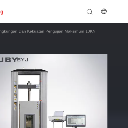
ng
Lingkungan Dan Kekuatan Pengujian Maksimum 10KN