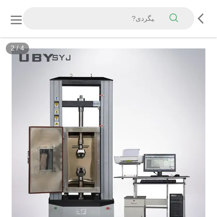
3
/
4