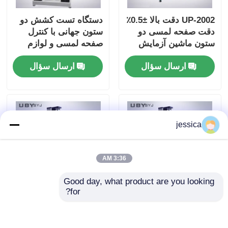
UP-2002 دقت بالا ±0.5٪
دستگاه تست کشش دو
دقت صفحه لمسی دو
ستون جهانی با کنترل
ستون ماشین آزمایش
صفحه لمسی و لوازم
جهانی برای آزمایش
قابل تعویض
ارسال سؤال
ارسال سؤال
قدرت کشش
jessica
3:36 AM
Good day, what product are you looking 
for?
دستگاه آزمون جهانی
UP-2000 تست کننده
UP-2000 با دقت ±0.5٪،
پوست مواد کفش با
ضربه کششی 800 میلی
دقت ±0.5٪، عرض تست