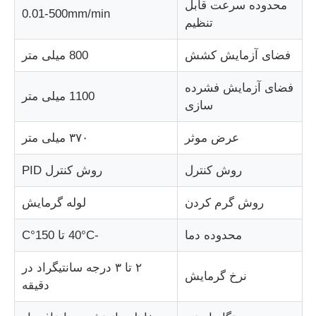
محدوده سرعت قابل
0.01-500mm/min
تنظیم
دستگاه تست پارچه
فضای آزمایش کشش
800 میلی متر
کنترل کننده دما و رطوبت
فضای آزمایش فشرده
1100 میلی متر
سازی
تست کننده سختی
عرض موثر
۳۷۰ میلی متر
روش کنترل
روش کنترل PID
روش گرم کردن
لوله گرمایش
محدوده دما
-40°C تا 150°C
۲ تا ۳ درجه سانتیگراد در
نرخ گرمایش
دقیقه