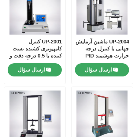
UP-2004 ماشین آزمایش
UP-2001 کنترل
جهانی با کنترل درجه
کامپیوتری کشنده تست
حرارت هوشمند PID
کننده با 0.5 درجه دقت و
برای تست مقاومت
600mm فضای آزمایش
ارسال سؤال
ارسال سؤال
کششی سازگار با
موثر برای لباس
استانداردهای ISO
ASTM GB در حداکثر
نیروی 10KN