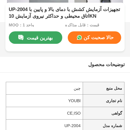
UP-2004 تجهیزات آزمایش کشش با دمای بالا و پایین با
اتاق محیطی و حداکثر نیروی آزمایش 10KN
قیمت：قابل مذاکره
MOQ：1 واحد
حالا صحبت کن
بهترین قیمت
توضیحات محصول
محل منبع
چین
نام تجاری
YOUBI
گواهی
CE,ISO
شماره مدل
UP-2004