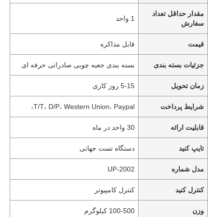
مقدار حداقل تعداد
1 واحد
سفارش
قیمت
قابل مذاکره
جزئیات بسته بندی
بسته بندی جعبه چوبی صادراتی حرفه ای
زمان تحویل
5-15 روز کاری
شرایط پرداخت
T/T، D/P، Western Union، Paypal،
قابلیت ارائه
30 واحد در ماه
تایپ کنید
دستگاه تست جهانی
مدل شماره
UP-2002
کنترل کنید
کنترل کامپیوتر
وزن
100-500 کیلوگرم