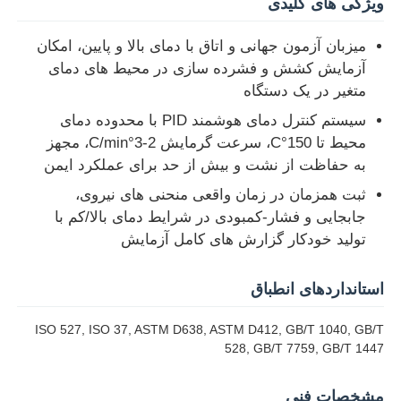
ویژگی های کلیدی
میزبان آزمون جهانی و اتاق با دمای بالا و پایین، امکان
کارخانه تور
آزمایش کشش و فشرده سازی در محیط های دمای
متغیر در یک دستگاه
کنترل کیفیت
سیستم کنترل دمای هوشمند PID با محدوده دمای
محیط تا 150°C، سرعت گرمایش 2-3°C/min، مجهز
به حفاظت از نشت و بیش از حد برای عملکرد ایمن
تماس با ما
ثبت همزمان در زمان واقعی منحنی های نیروی،
جابجایی و فشار-کمبودی در شرایط دمای بالا/کم با
درخواست نقل قول
تولید خودکار گزارش های کامل آزمایش
تجهیزات تست آزمایشگاهی
استانداردهای انطباق
ISO 527, ISO 37, ASTM D638, ASTM D412, GB/T 1040, GB/T
اتاق آزمون محیطی
528, GB/T 7759, GB/T 1447
دستگاه تست جهانی
مشخصات فنی