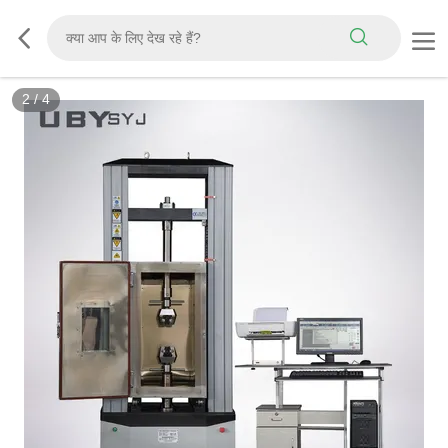
3
/
4