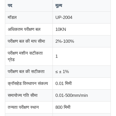
पद
मूल्य
प्रभाव परीक्षण मशीन
मॉडल
UP-2004
अधिकतम परीक्षण बल
10KN
घर्षण परीक्षण मशीन
परीक्षण बल की माप सीमा
2%-100%
रबर परीक्षण उपकरण
परीक्षण मशीन सटीकता
1
ग्रेड
जूते परीक्षण उपकरण
परीक्षण बल की सटीकता
≤ ± 1%
निर्माण सामग्री परीक्षण उपकरण
क्रॉसहेड विस्थापन संकल्प
0.01 मिमी
समायोज्य गति सीमा
0.01-500mm/min
पैकेजिंग परीक्षण उपकरण
तन्यता परीक्षण स्थान
800 मिमी
चिपकने वाला परीक्षण उपकरण