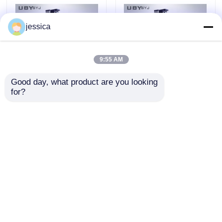
jessica
9:55 AM
Good day, what product are you looking 
for?
UP-2000 यूनिवर्सल टेस्टिंग
UP-2000 जूता सामग्री
मशीन ±0.5% सटीकता के
छीलने परीक्षक ±0.5%
साथ, 800 मिमी टेन्सिल
सटीकता के साथ, 150 मिमी
स्ट्रोक, और 5 इंच का कलर
परीक्षण चौड़ाई, और 800
जांच भेजें
जांच भेजें
टच स्क्रीन
मिमी सार्वभौमिक परीक्षण के
लिए तन्यता स्ट्रोक
होम
हमारे बारे में
हमसे संपर्क करें
Desktop Site
साइटमैप
गोपनीयता नीति