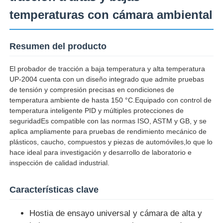
temperaturas con cámara ambiental
Visita a la fábrica
Resumen del producto
Control de Calidad
El probador de tracción a baja temperatura y alta temperatura
UP-2004 cuenta con un diseño integrado que admite pruebas
de tensión y compresión precisas en condiciones de
Contacto
temperatura ambiente de hasta 150 °C.Equipado con control de
temperatura inteligente PID y múltiples protecciones de
seguridadEs compatible con las normas ISO, ASTM y GB, y se
Solicitar una cotización
aplica ampliamente para pruebas de rendimiento mecánico de
plásticos, caucho, compuestos y piezas de automóviles,lo que lo
hace ideal para investigación y desarrollo de laboratorio e
Equipo de la prueba de laboratorio
inspección de calidad industrial.
Cámara de pruebas ambientales
Características clave
Hostia de ensayo universal y cámara de alta y
Máquina de prueba universal