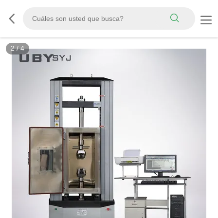
3
/
4