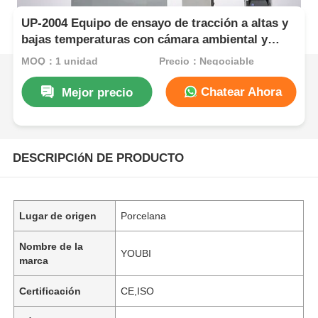
UP-2004 Equipo de ensayo de tracción a altas y
bajas temperaturas con cámara ambiental y
fuerza máxima de ensayo de 10KN
MOQ：1 unidad
Precio：Negociable
Chatear Ahora
Mejor precio
DESCRIPCIóN DE PRODUCTO
Lugar de origen
Porcelana
Nombre de la
YOUBI
marca
Certificación
CE,ISO