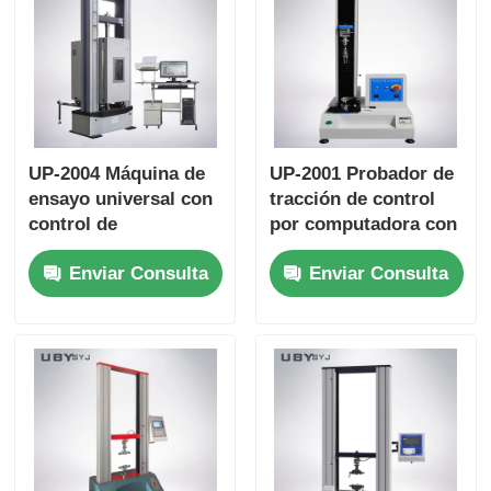
UP-2004 Máquina de
UP-2001 Probador de
ensayo universal con
tracción de control
control de
por computadora con
temperatura
grado de precisión de
Enviar Consulta
Enviar Consulta
inteligente PID para
0,5 y espacio de
ensayos de
prueba efectivo de
resistencia a la
600 mm para prendas
tracción que cumplen
de vestir
con las normas ISO
ASTM GB a una
fuerza máxima de
10KN