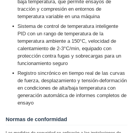
baja temperatura, que permite ensayos de
tracción y compresión en entornos de
Máquina de prueba de impacto
temperatura variable en una máquina
Sistema de control de temperatura inteligente
PID con un rango de temperatura de la
Máquina de prueba de la abrasión
temperatura ambiente a 150°C, velocidad de
calentamiento de 2-3°C/min, equipado con
equipo de prueba de goma
protección contra fugas y sobrecargas para un
funcionamiento seguro
Equipos de prueba de calzado
Registro sincrónico en tiempo real de las curvas
de fuerza, desplazamiento y tensión-deformación
en condiciones de alta/baja temperatura con
Equipo de ensayo de materiales de construcción
generación automática de informes completos de
ensayo
Equipo de ensayo de envases
Normas de conformidad
Equipo de ensayo de adhesivos
Las medidas de seguridad se aplicarán a las instalaciones de