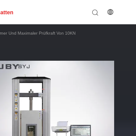
hatten
er Und Maximaler Prüfkraft Von 10KN