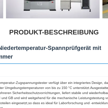
PRODUKT-BESCHREIBUNG
iedertemperatur-Spannprüfgerät mit
mmer
peratur-Zugspannungstester verfügt über ein integriertes Design, d
r Umgebungstemperaturen von bis zu 150 °C unterstützt.Ausgestattet 
eren Sicherheitsschutzvorrichtungen, liefert stabile und wiederholbar
und GB und wird weitgehend für die mechanische Leistungstestung v
teilen eingesetzt,so dass es ideal für Laborforschung und -entwicklung