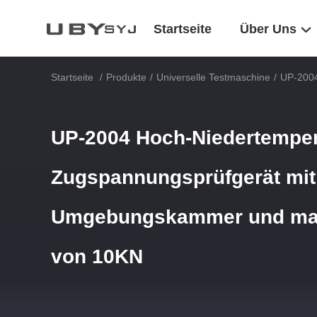
Startseite
Über Uns
Startseite
/
Produkte
/
Universelle Testmaschine
/
UP-2004
UP-2004 Hoch-Niedertemper
Zugspannungsprüfgerät mit
Umgebungskammer und maxi
von 10KN